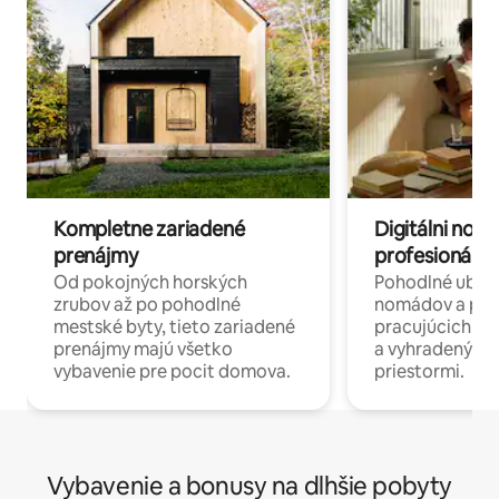
Kompletne zariadené
Digitálni nomá
prenájmy
profesionáli 
Od pokojných horských
Pohodlné ubyto
zrubov až po pohodlné
nomádov a pro
mestské byty, tieto zariadené
pracujúcich na 
prenájmy majú všetko
a vyhradenými
vybavenie pre pocit domova.
priestormi.
Vybavenie a bonusy na dlhšie pobyty