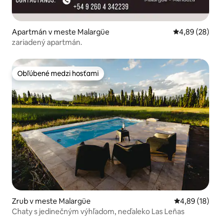
Apartmán v meste Malargüe
Priemerné oho
4,89 (28)
zariadený apartmán.
Obľúbené medzi hosťami
Obľúbené medzi hosťami
Zrub v meste Malargüe
Priemerné oho
4,89 (18)
Chaty s jedinečným výhľadom, neďaleko Las Leñas