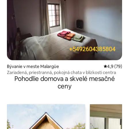
Bývanie v meste Malargüe
Priemerné oh
4,9 (79)
Zariadená, priestranná, pokojná chata v blízkosti centra
Pohodlie domova a skvelé mesačné
ceny