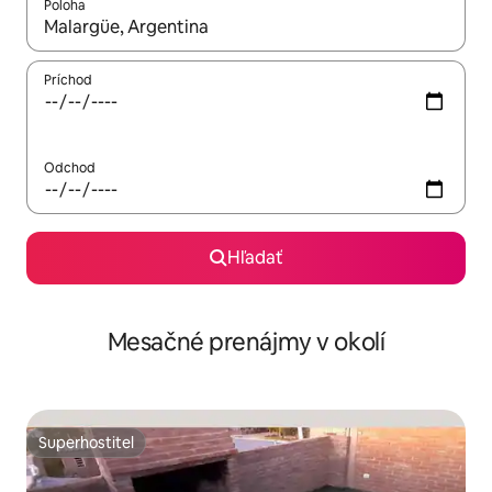
Poloha
Keď budú výsledky k dispozícii, môžete si ich prechádzať pom
Príchod
Odchod
Hľadať
Mesačné prenájmy v okolí
Superhostiteľ
Superhostiteľ