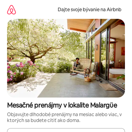
Preskočiť
na
Dajte svoje bývanie na Airbnb
obsah.
Mesačné prenájmy v lokalite Malargüe
Objavujte dlhodobé prenájmy na mesiac alebo viac, v
ktorých sa budete cítiť ako doma.