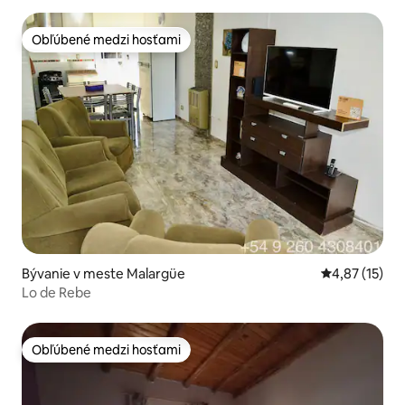
Obľúbené medzi hosťami
Obľúbené medzi hosťami
Bývanie v meste Malargüe
Priemerné oh
4,87 (15)
Lo de Rebe
Obľúbené medzi hosťami
Obľúbené medzi hosťami