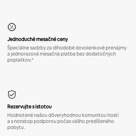
Jednoduché mesačné ceny
Špeciálne sadzby za dlhodobé dovolenkové prenájmy
a jednorazová mesačná platba bez dodatočných
poplatkov.*
Rezervujte s istotou
Hodnotené našou dôveryhodnou komunitou hostí
a s nonstop podporou počas vášho predĺženého
pobytu.