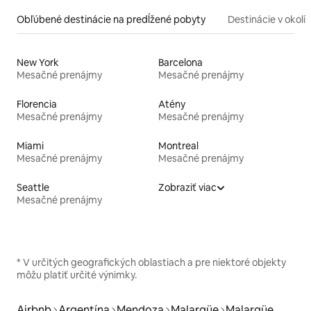
Obľúbené destinácie na predĺžené pobyty
Destinácie v okolí
New York
Barcelona
Mesačné prenájmy
Mesačné prenájmy
Florencia
Atény
Mesačné prenájmy
Mesačné prenájmy
Miami
Montreal
Mesačné prenájmy
Mesačné prenájmy
Seattle
Zobraziť viac
Mesačné prenájmy
* V určitých geografických oblastiach a pre niektoré objekty
môžu platiť určité výnimky.
Airbnb
Argentína
Mendoza
Malargüe
Malargüe