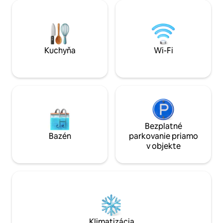
pod mäkkou prikrývkou MOHA,
priestor, ktorý je v
načerpať nové sily, vychutnať si šum
je použiteľný a vho
potoka, prechádzať sa po lesoch a
za ubytovanie vo
poliach v spoločnosti veveričiek a
za noc sa platí na 
jeleňov, veslovať na Dunaji.
Kuchyňa
Wi-Fi
Bezplatné
Bazén
parkovanie priamo
v objekte
Klimatizácia