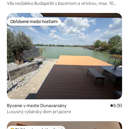
Vila neďaleko Budapešti s bazénom a vírivkou, max. 10
osôb
Obľúbené medzi hosťami
Obľúbené medzi hosťami
Bývanie v meste Dunavarsány
Priemerné
5 (9)
Luxusný rybársky dom pri jazere