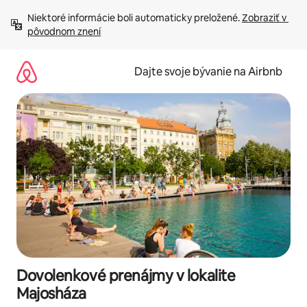
Preskočiť
Niektoré informácie boli automaticky preložené. 
Zobraziť v 
na
pôvodnom znení
obsah.
Dajte svoje bývanie na Airbnb
Dovolenkové prenájmy v lokalite
Majosháza