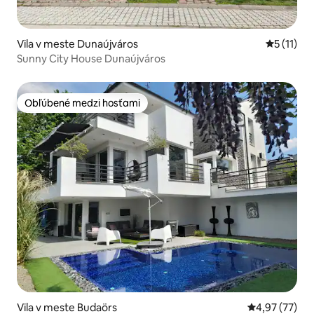
Vila v meste Dunaújváros
Priemerné
5 (11)
Sunny City House Dunaújváros
Obľúbené medzi hosťami
Obľúbené medzi hosťami
Vila v meste Budaörs
Priemerné oho
4,97 (77)