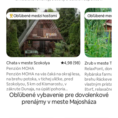
Obľúbené medzi hosťami
Obľúbené medzi 
Najobľúbenejšie medzi hosťami
Obľúbené medzi 
Chata v meste Szokolya
Priemerné ohodnotenie 4,98 z 
4,98 (98)
Zrub v meste Tak
Penzión MOHA
RelaxPont, domče
Penzión MOHA na vás čaká na okraji lesa,
Rybárska farma sa
na brehu potoka, v tichej uličke, pred
brehu Ráckeve (So
Szokolyou, 5 km od Kismarostu, v
vlastným prístavis
zákrute Dunaja, na úpätí pohoria
štvrť, relaxačné nábrež
Obľúbené vybavenie pre dovolenkové
Börzsöny, v rozkvitnutej záhrade. Útulne
nachádza v prírod
zariadený, samostatný, detský domček
vody, v trstinovej 
prenájmy v meste Majosháza
je vhodný pre 6 osôb. Môžete prísť sami,
toto nemôže byť Hilton. Pavúk
s partnerom, deťmi, priateľmi! Naším
rozbíjajú sa žaby, 
cieľom je, aby ste si mohli oddýchnuť
vietor fúka prach.