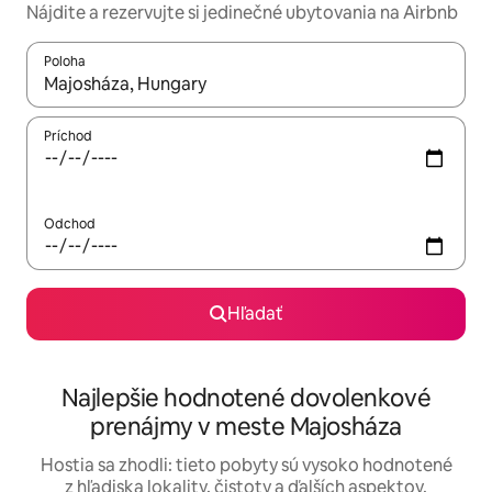
Nájdite a rezervujte si jedinečné ubytovania na Airbnb
Poloha
Keď budú výsledky k dispozícii, môžete si ich prechádzať pom
Príchod
Odchod
Hľadať
Najlepšie hodnotené dovolenkové
prenájmy v meste Majosháza
Hostia sa zhodli: tieto pobyty sú vysoko hodnotené
z hľadiska lokality, čistoty a ďalších aspektov.