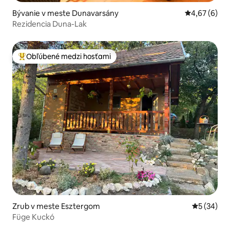
Bývanie v meste Dunavarsány
Priemerné oh
4,67 (6)
Rezidencia Duna-Lak
Obľúbené medzi hosťami
Najobľúbenejšie medzi hosťami
Zrub v meste Esztergom
Priemerné 
5 (34)
Füge Kuckó