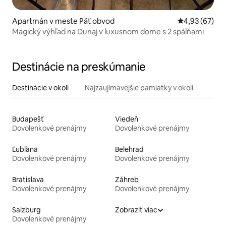
Apartmán v meste Päť obvod
Priemerné oho
4,93 (67)
Magický výhľad na Dunaj v luxusnom dome s 2 spálňami
Destinácie na preskúmanie
Destinácie v okolí
Najzaujímavejšie pamiatky v okolí
Budapešť
Viedeň
Dovolenkové prenájmy
Dovolenkové prenájmy
Ľubľana
Belehrad
Dovolenkové prenájmy
Dovolenkové prenájmy
Bratislava
Záhreb
Dovolenkové prenájmy
Dovolenkové prenájmy
Salzburg
Zobraziť viac
Dovolenkové prenájmy