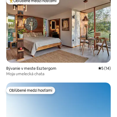
Obľúbené medzi hosťami
Najobľúbenejšie medzi hosťami
Bývanie v meste Esztergom
Priemerné 
5 (14)
Moja umelecká chata
Obľúbené medzi hosťami
Obľúbené medzi hosťami