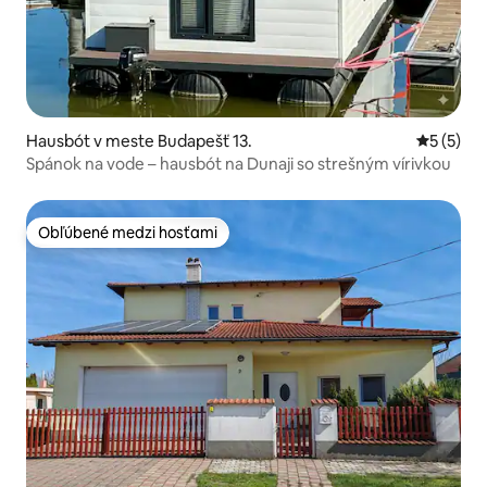
Hausbót v meste Budapešť 13.
Priemerné
5 (5)
Spánok na vode – hausbót na Dunaji so strešným vírivkou
Obľúbené medzi hosťami
Obľúbené medzi hosťami