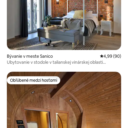
Bývanie v meste Sanico
Priemerné oho
4,99 (90)
Ubytovanie v stodole v talianskej vinárskej oblasti
zapísanej v zozname UNESCO
Obľúbené medzi hosťami
Obľúbené medzi hosťami