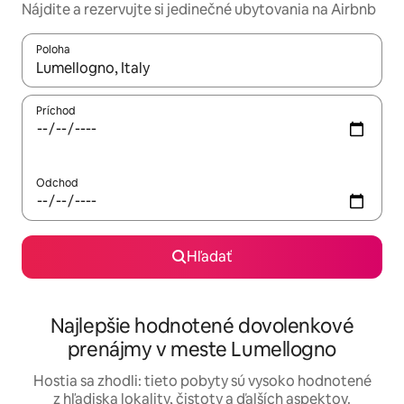
Nájdite a rezervujte si jedinečné ubytovania na Airbnb
Poloha
Keď budú výsledky k dispozícii, môžete si ich prechádzať pom
Príchod
Odchod
Hľadať
Najlepšie hodnotené dovolenkové
prenájmy v meste Lumellogno
Hostia sa zhodli: tieto pobyty sú vysoko hodnotené
z hľadiska lokality, čistoty a ďalších aspektov.