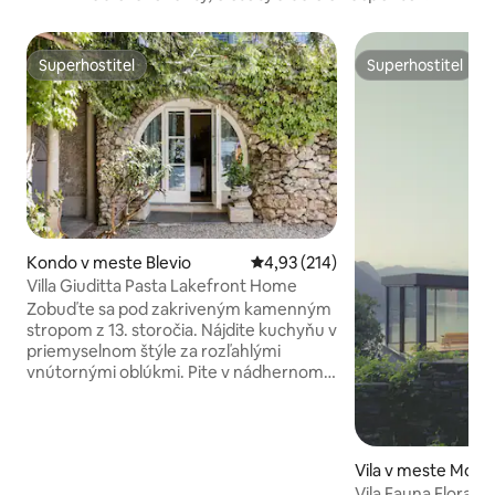
Superhostiteľ
Superhostiteľ
Superhostiteľ
Superhostiteľ
Kondo v meste Blevio
Priemerné ohodnotenie 4,93 z 5
4,93 (214)
Villa Giuditta Pasta Lakefront Home
Zobuďte sa pod zakriveným kamenným
stropom z 13. storočia. Nájdite kuchyňu v
priemyselnom štýle za rozľahlými
vnútornými oblúkmi. Pite v nádhernom
jazere a výhľad na hory zo tienistej
hojdacej siete. Vstúpte priamo do jazera
Como zo slnečných záhradných terás.
CIR: 013026-CNI–00010 Prízemný dom je
Vila v meste Molin
súčasťou vily z 13. storočia, ktorú kúpil v
Vila Fauna Flora La