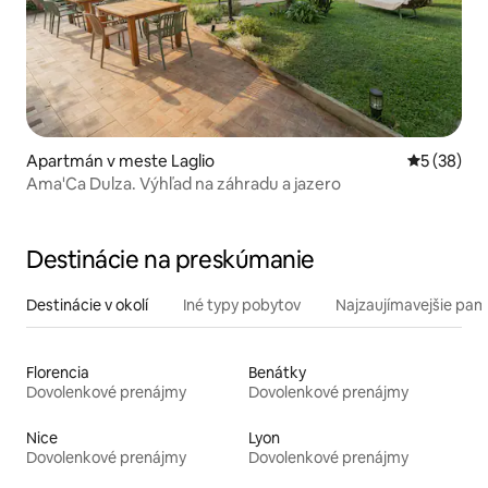
Apartmán v meste Laglio
Priemerné 
5 (38)
Ama'Ca Dulza. Výhľad na záhradu a jazero
Destinácie na preskúmanie
Destinácie v okolí
Iné typy pobytov
Najzaujímavejšie pami
Florencia
Benátky
Dovolenkové prenájmy
Dovolenkové prenájmy
Nice
Lyon
Dovolenkové prenájmy
Dovolenkové prenájmy