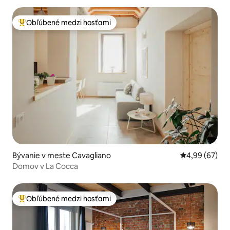
Obľúbené medzi hosťami
Najobľúbenejšie medzi hosťami
Bývanie v meste Cavagliano
Priemerné oho
4,99 (67)
Domov v La Cocca
Obľúbené medzi hosťami
Najobľúbenejšie medzi hosťami