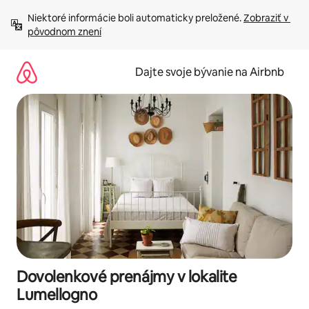
Preskočiť
Niektoré informácie boli automaticky preložené. 
Zobraziť v 
na
pôvodnom znení
obsah.
Dajte svoje bývanie na Airbnb
Dovolenkové prenájmy v lokalite
Lumellogno