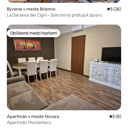
Bývanie v meste Brienno
Priemerné 
5 (26)
La Darsena dei Cigni – Súkromný prístup k jazeru
Obľúbené medzi hosťami
Obľúbené medzi hosťami
Apartmán v meste Novara
Priemerné
5 (8)
Apartmán MonteNero