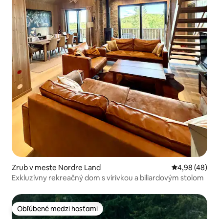
Zrub v meste Nordre Land
Priemerné oho
4,98 (48)
Exkluzívny rekreačný dom s vírivkou a biliardovým stolom
Obľúbené medzi hosťami
Obľúbené medzi hosťami