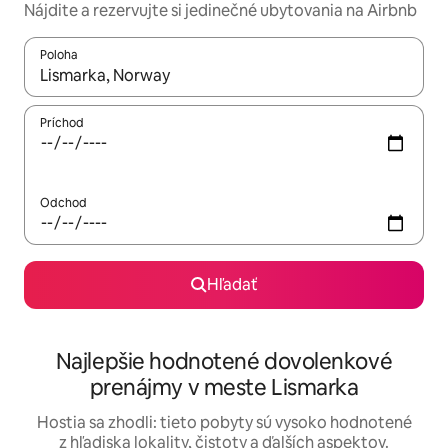
Nájdite a rezervujte si jedinečné ubytovania na Airbnb
Poloha
Keď budú výsledky k dispozícii, môžete si ich prechádzať pom
Príchod
Odchod
Hľadať
Najlepšie hodnotené dovolenkové
prenájmy v meste Lismarka
Hostia sa zhodli: tieto pobyty sú vysoko hodnotené
z hľadiska lokality, čistoty a ďalších aspektov.