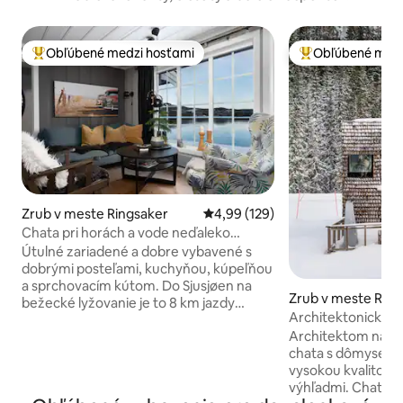
Obľúbené medzi hosťami
Obľúbené medz
Najobľúbenejšie medzi hosťami
Najobľúbenejšie 
Zrub v meste Ringsaker
Priemerné ohodnotenie 4,99 z 5
4,99 (129)
Chata pri horách a vode neďaleko
Sjusjøen/Lillehammer
Útulné zariadené a dobre vybavené s
dobrými posteľami, kuchyňou, kúpeľňou
a sprchovacím kútom. Do Sjusjøen na
Zrub v meste Ring
bežecké lyžovanie je to 8 km jazdy
Architektonicky n
autom. Dobrodružný park
panoramatickým 
Architektom navr
Hafjell/Hunderfossen je vzdialený 30
chata s dômyseln
minút a alpský park Sjusjøen pre rodiny
vysokou kvalitou 
len 10 minút. Centrum mesta
výhľadmi. Chata 
Lillehammer 15 minút Večer a v nedeľu