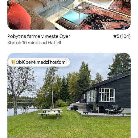
Pobyt na farme v meste Oyer
Priemerné o
5 (104)
Statok 10 minút od Hafjell
Obľúbené medzi hosťami
Najobľúbenejšie medzi hosťami