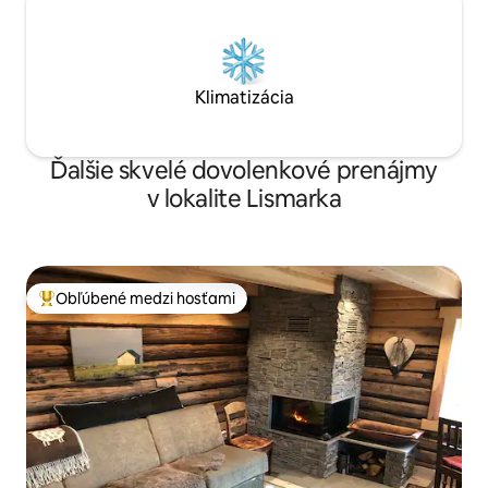
Klimatizácia
Ďalšie skvelé dovolenkové prenájmy
v lokalite Lismarka
Obľúbené medzi hosťami
Najobľúbenejšie medzi hosťami