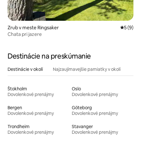
Zrub v meste Ringsaker
Priemerné
5 (9)
Chata pri jazere
Destinácie na preskúmanie
Destinácie v okolí
Najzaujímavejšie pamiatky v okolí
Štokholm
Oslo
Dovolenkové prenájmy
Dovolenkové prenájmy
Bergen
Göteborg
Dovolenkové prenájmy
Dovolenkové prenájmy
Trondheim
Stavanger
Dovolenkové prenájmy
Dovolenkové prenájmy