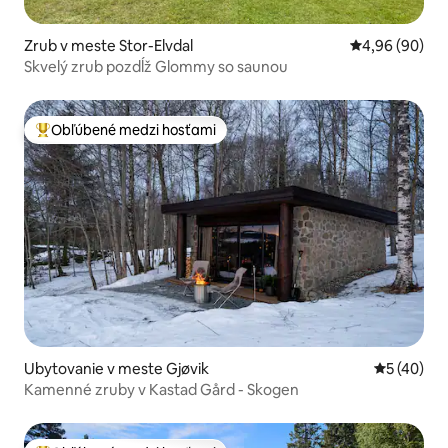
Zrub v meste Stor-Elvdal
Priemerné oho
4,96 (90)
Skvelý zrub pozdĺž Glommy so saunou
Obľúbené medzi hosťami
Najobľúbenejšie medzi hosťami
Ubytovanie v meste Gjøvik
Priemerné 
5 (40)
Kamenné zruby v Kastad Gård - Skogen