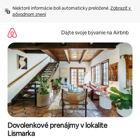
Preskočiť
Niektoré informácie boli automaticky preložené. 
Zobraziť v 
na
pôvodnom znení
obsah.
Dajte svoje bývanie na Airbnb
Dovolenkové prenájmy v lokalite
Lismarka