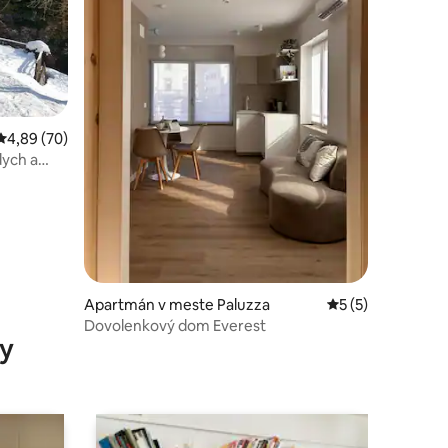
notení: 53
Priemerné ohodnotenie 4,89 z 5, počet hodnotení: 70
4,89 (70)
dych a
Apartmán v meste Paluzza
Priemerné ohodno
5 (5)
Dovolenkový dom Everest
y