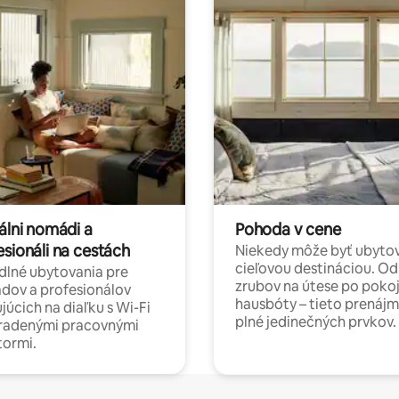
álni nomádi a
Pohoda v cene
esionáli na cestách
Niekedy môže byť ubyto
cieľovou destináciou. Od
lné ubytovania pre
zrubov na útese po poko
dov a profesionálov
hausbóty – tieto prenájm
júcich na diaľku s Wi-Fi
plné jedinečných prvkov.
hradenými pracovnými
tormi.