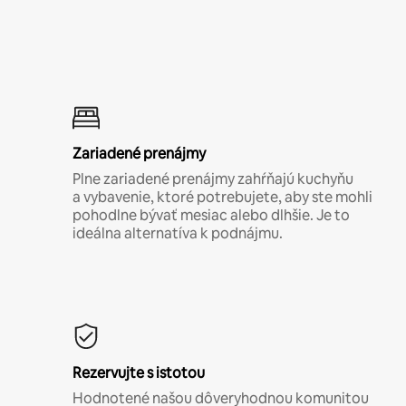
Zariadené prenájmy
Plne zariadené prenájmy zahŕňajú kuchyňu
a vybavenie, ktoré potrebujete, aby ste mohli
pohodlne bývať mesiac alebo dlhšie. Je to
ideálna alternatíva k podnájmu.
Rezervujte s istotou
Hodnotené našou dôveryhodnou komunitou