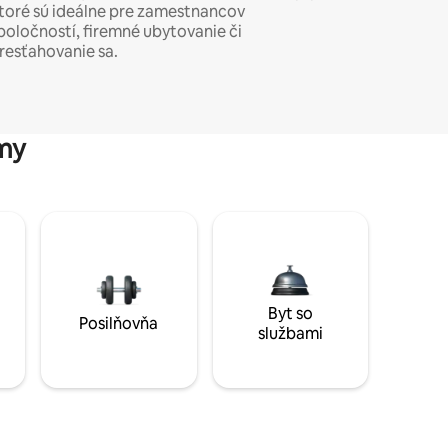
toré sú ideálne pre zamestnancov
poločností, firemné ubytovanie či
resťahovanie sa.
my
Byt so
Posilňovňa
službami