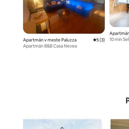
Apartmán
10 min Se
Apartmán v meste Paluzza
Priemerné ohodnot
5 (3)
domov
Apartmán B&B Casa Nevea