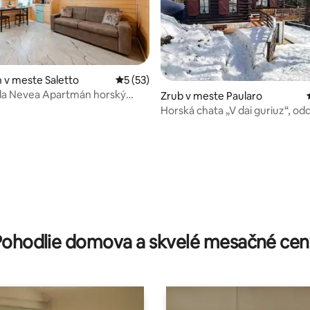
 v meste Saletto
Priemerné ohodnotenie 5 z 5, počet hod
5 (53)
lla Nevea Apartmán horský
enie 5 z 5, počet hodnotení: 3
Zrub v meste Paularo
Horská chata „V dai guriuz“, od
príroda
Pohodlie domova a skvelé mesačné cen