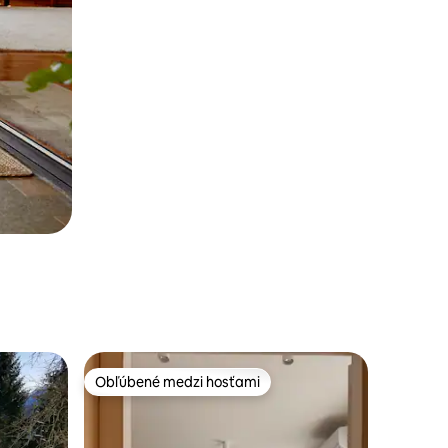
Obľúbené medzi hosťami
Obľúbené medzi hosťami