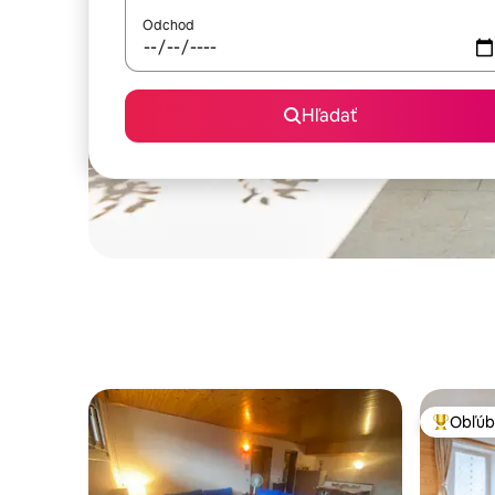
Odchod
Hľadať
Obľúb
Najobľúb