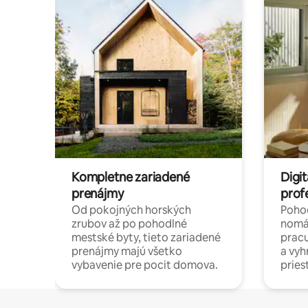
Kompletne zariadené
Digit
prenájmy
prof
Od pokojných horských
Pohod
zrubov až po pohodlné
nomá
mestské byty, tieto zariadené
pracu
prenájmy majú všetko
a vy
vybavenie pre pocit domova.
pries