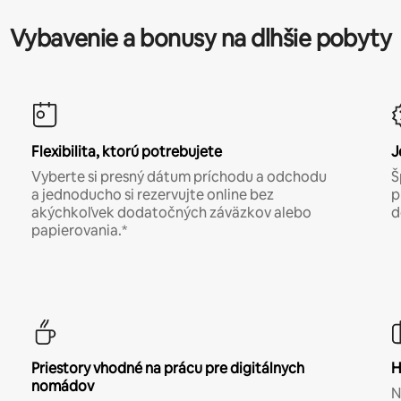
Vybavenie a bonusy na dlhšie pobyty
Flexibilita, ktorú potrebujete
J
Vyberte si presný dátum príchodu a odchodu
Š
a jednoducho si rezervujte online bez
p
akýchkoľvek dodatočných záväzkov alebo
d
papierovania.*
Priestory vhodné na prácu pre digitálnych
H
nomádov
N