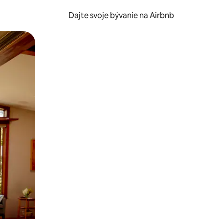
Dajte svoje bývanie na Airbnb
kúmať pomocou dotykových gest či potiahnutia prstom.