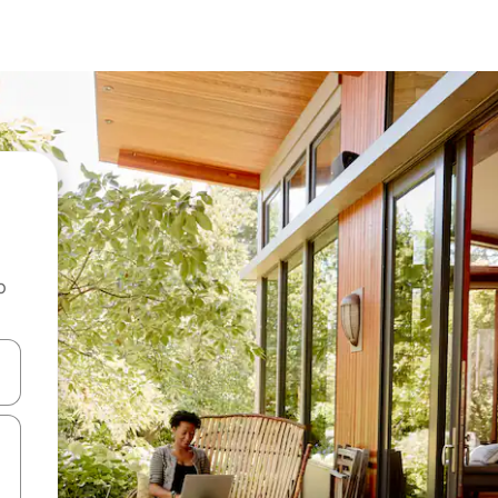
o
rechádzať pomocou klávesov so šípkami nahor a nadol alebo ich pres