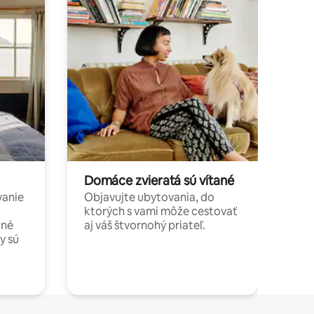
Domáce zvieratá sú vítané
vanie
Objavujte ubytovania, do
ktorých s vami môže cestovať
jné
aj váš štvornohý priateľ.
y sú