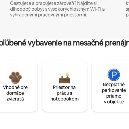
Cestujete a pracujete zároveň? Nájdite si
k
dlhodobý pobyt s vysokorýchlostným Wi-Fi a
s
vyhradenými pracovnými priestormi.
p
bľúbené vybavenie na mesačné prenáj
Bezplatné
Vhodné pre
Priestor na
parkovanie
domáce
prácu s
priamo
zvieratá
notebookom
v objekte