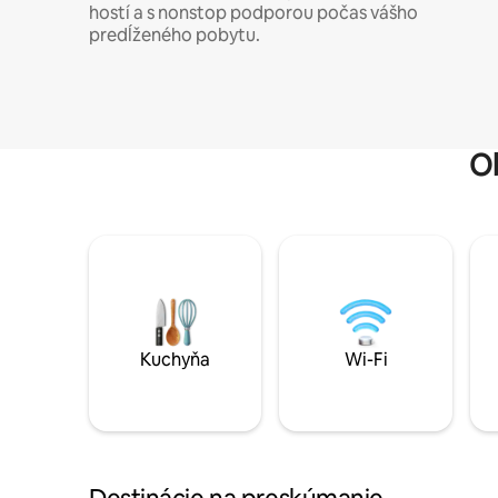
hostí a s nonstop podporou počas vášho
predĺženého pobytu.
O
Kuchyňa
Wi-Fi