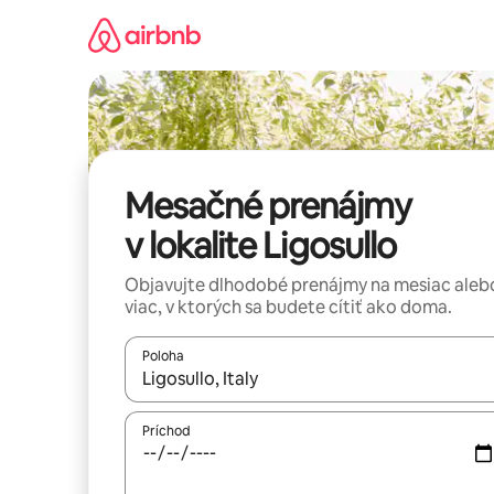
Preskočiť
na
obsah.
Mesačné prenájmy
v lokalite Ligosullo
Objavujte dlhodobé prenájmy na mesiac aleb
viac, v ktorých sa budete cítiť ako doma.
Poloha
Keď budú výsledky k dispozícii, môžete si ich p
Príchod