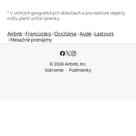
* V určitých geografických oblastiach a pre niektoré objekty
môžu platiť určité výnimky.
Airbnb
Francúzsko
Occitánia
Aude
Lastours
Mesačné prenájmy
© 2026 Airbnb, Inc.
Súkromie
Podmienky