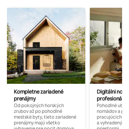
Kompletne zariadené
Digitálni nomá
prenájmy
profesionáli 
Od pokojných horských
Pohodlné ubyto
zrubov až po pohodlné
nomádov a pro
mestské byty, tieto zariadené
pracujúcich na 
prenájmy majú všetko
a vyhradenými
vybavenie pre pocit domova.
priestormi.