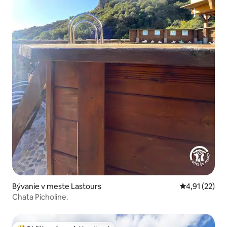
Bývanie v meste Lastours
Priemerné oh
4,91 (22)
Chata Picholine.