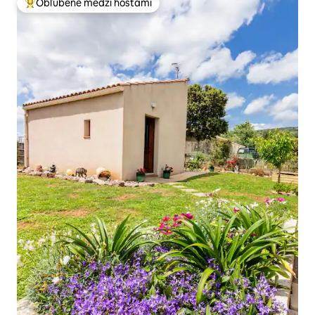
Obľúbené medzi hosťami
Najobľúbenejšie medzi hosťami