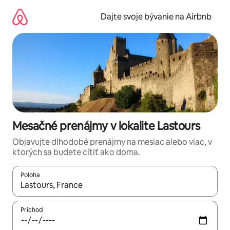
Preskočiť
na
Dajte svoje bývanie na Airbnb
obsah.
Mesačné prenájmy v lokalite Lastours
Objavujte dlhodobé prenájmy na mesiac alebo viac, v
ktorých sa budete cítiť ako doma.
Poloha
Keď budú výsledky k dispozícii, môžete si ich prechádzať pom
Príchod