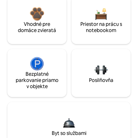
Vhodné pre
Priestor na prácu s
domáce zvieratá
notebookom
Bezplatné
parkovanie priamo
Posilňovňa
v objekte
Byt so službami