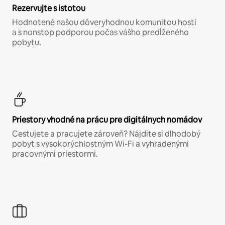
Rezervujte s istotou
Hodnotené našou dôveryhodnou komunitou hostí
a s nonstop podporou počas vášho predĺženého
pobytu.
Priestory vhodné na prácu pre digitálnych nomádov
Cestujete a pracujete zároveň? Nájdite si dlhodobý
pobyt s vysokorýchlostným Wi-Fi a vyhradenými
pracovnými priestormi.