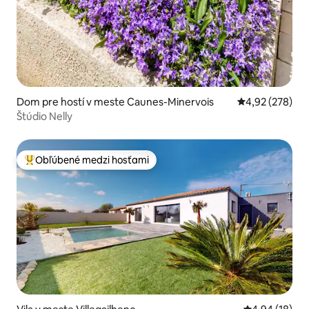
Dom pre hostí v meste Caunes-Minervois
Priemerné ohod
4,92 (278)
Štúdio Nelly
Obľúbené medzi hosťami
Najobľúbenejšie medzi hosťami