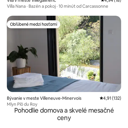
Vila v meste Villegailhenc
Priemerné oho
4,94 (18)
Villa Nana · Bazén a pokoj · 10 minút od Carcassonne
Obľúbené medzi hosťami
Obľúbené medzi hosťami
Bývanie v meste Villeneuve-Minervois
Priemerné oho
4,91 (132)
Mlyn Plô du Roy
Pohodlie domova a skvelé mesačné
ceny