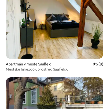
Apartmán v meste Saalfeld
Priemerné
5 (8)
Mestské hniezdo uprostred Saalfeldu