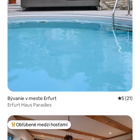
Bývanie v meste Erfurt
Priemerné
5 (21)
Erfurt Haus Paradies
Obľúbené medzi hosťami
Najobľúbenejšie medzi hosťami