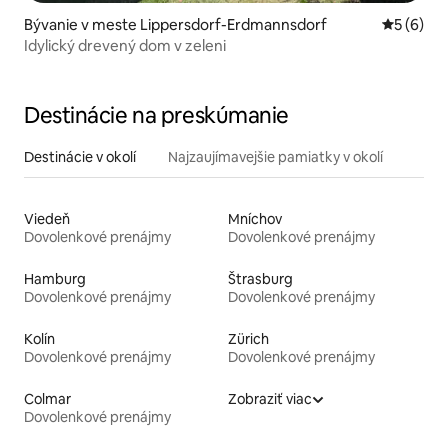
Bývanie v meste Lippersdorf-Erdmannsdorf
Priemerné
5 (6)
Idylický drevený dom v zeleni
Destinácie na preskúmanie
Destinácie v okolí
Najzaujímavejšie pamiatky v okolí
Viedeň
Mníchov
Dovolenkové prenájmy
Dovolenkové prenájmy
Hamburg
Štrasburg
Dovolenkové prenájmy
Dovolenkové prenájmy
Kolín
Zürich
Dovolenkové prenájmy
Dovolenkové prenájmy
Colmar
Zobraziť viac
Dovolenkové prenájmy