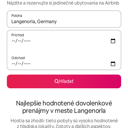
Nájdite a rezervujte si jedinečné ubytovania na Airbnb
Poloha
Keď budú výsledky k dispozícii, môžete si ich prechádzať pom
Príchod
Odchod
Hľadať
Najlepšie hodnotené dovolenkové
prenájmy v meste Langenorla
Hostia sa zhodli: tieto pobyty sú vysoko hodnotené
z hľadiska lokality, čistoty a ďalších aspektov.