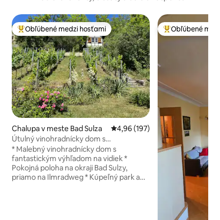
Obľúbené medzi hosťami
Obľúbené medz
Najobľúbenejšie medzi hosťami
Najobľúbenejšie 
Chalupa v meste Bad Sulza
Priemerné ohodnotenie 4,96 z 5
4,96 (197)
Útulný vinohradnícky dom s
fantastickým výhľadom
* Malebný vinohradnícky dom s
fantastickým výhľadom na vidiek *
Pokojná poloha na okraji Bad Sulzy,
priamo na Ilmradweg * Kúpeľný park a
zariadenia, toskánske kúpele, promócia,
vonkajší bazén, vinárstva, supermarket a
železničná stanica len pár minút chôdze
* Útulná kuchyňa s televízorom s