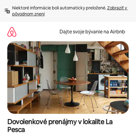
Preskočiť
Niektoré informácie boli automaticky preložené. 
Zobraziť v 
na
pôvodnom znení
obsah.
Dajte svoje bývanie na Airbnb
Dovolenkové prenájmy v lokalite La
Pesca