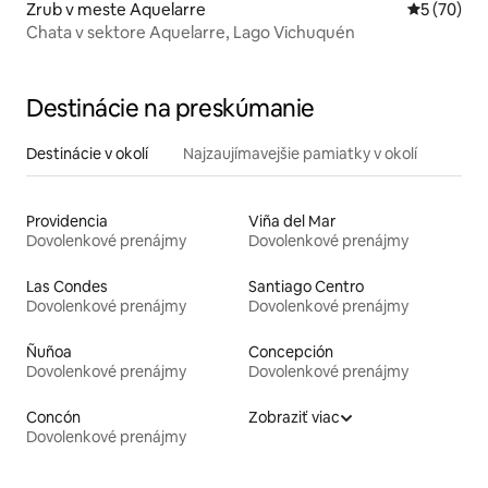
Zrub v meste Aquelarre
Priemerné 
5 (70)
Chata v sektore Aquelarre, Lago Vichuquén
Destinácie na preskúmanie
Destinácie v okolí
Najzaujímavejšie pamiatky v okolí
Providencia
Viña del Mar
Dovolenkové prenájmy
Dovolenkové prenájmy
Las Condes
Santiago Centro
Dovolenkové prenájmy
Dovolenkové prenájmy
Ñuñoa
Concepción
Dovolenkové prenájmy
Dovolenkové prenájmy
Concón
Zobraziť viac
Dovolenkové prenájmy