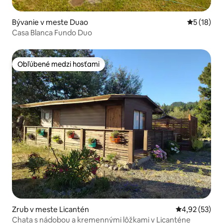
Bývanie v meste Duao
Priemerné 
5 (18)
Casa Blanca Fundo Duo
Obľúbené medzi hosťami
Obľúbené medzi hosťami
Zrub v meste Licantén
Priemerné oho
4,92 (53)
Chata s nádobou a kremennými lôžkami v Licanténe