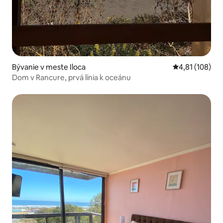
Bývanie v meste Iloca
Priemerné ohod
4,81 (108)
Dom v Rancure, prvá línia k oceánu