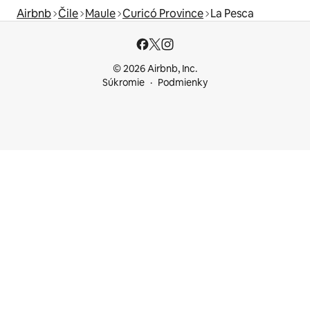
Airbnb
Čile
Maule
Curicó Province
La Pesca
© 2026 Airbnb, Inc.
Súkromie
Podmienky