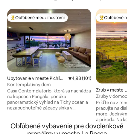
Obľúbené medzi hosťami
Obľúbené medz
Najobľúbenejšie medzi hosťami
Najobľúbenejšie 
Ubytovanie v meste Pichile
Priemerné ohodnotenie 4,98 z 5
4,98 (101)
mu
Kontemplatívny dom
Zrub v meste Lipi
Casa Contemplatorio, ktorá sa nachádza
Zruby v domoch s
na kopcoch Pangalu, ponúka
more.
panoramatický výhľad na Tichý oceán a
Príďte na zimnú d
nezabudnuteľné západy slnka v
pracujte na diaľku
pokojnom, súkromnom prostredí. Hostia
more. Jediným zvukom v pozadí je more
milujú pokoj, útulný dizajn a pocit, že sú
a príroda. Na konci pobrežnej cesty J-60,
Obľúbené vybavenie pre dovolenkové
obklopení prírodou, pričom sú len pár
medzi eukalyptový
minút od Pichilemu a Punta de Lobos.
cyprusovými lesmi
prenájmy v meste La Pesca