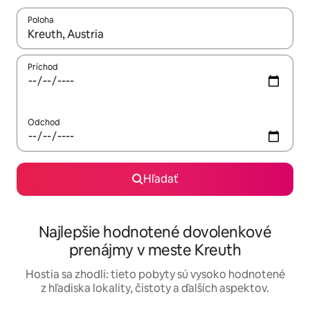
Poloha
Keď budú výsledky k dispozícii, môžete si ich prechádzať pom
Príchod
Odchod
Hľadať
Najlepšie hodnotené dovolenkové
prenájmy v meste Kreuth
Hostia sa zhodli: tieto pobyty sú vysoko hodnotené
z hľadiska lokality, čistoty a ďalších aspektov.