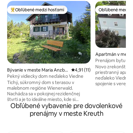
Obľúbené medzi hosťami
Obľúbené medzi 
Najobľúbenejšie medzi hosťami
Obľúbené medzi 
Apartmán v meste
n
Prenájom bytu s kl
Viedne.
Novo zrekonštruo
Bývanie v meste Maria Anzba
Priemerné ohodnotenie 4,91 z 
4,91 (11)
priestranný apar
ch
Pekný vidiecky dom neďaleko Viedne
neďaleko Viedne. K
Tichý, súkromný dom s terasou v
spojenie s verejn
malebnom regióne Wienerwald.
Železničná stanica 
Nachádza sa v pokojnej rezidenčnej
vzdialená 5 minút 
štvrti a je to ideálne miesto, kde si
dobré spojenia do 
Obľúbené vybavenie pre dovolenkové
môžete oddýchnuť, ísť na prechádzku
do Viedne; vlak o
(napríklad do Buchbergu, kde je aj
polhodinu). V okol
prenájmy v meste Kreuth
vyhliadka) alebo si užiť iné outdoorové
Wachau, Blumenstad
aktivity. Do prekrásnej Viedne sa odtiaľto
1 manželská posteľ
autom alebo vlakom dostanete len za
rozkladacia pohovk