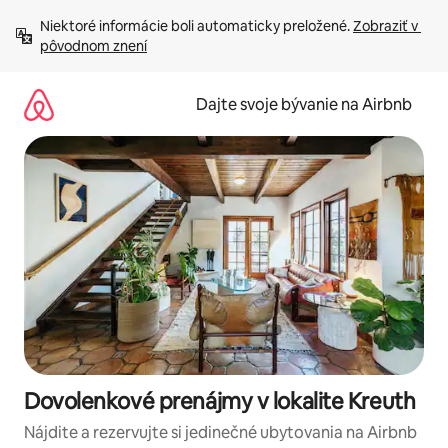
Preskočiť
Niektoré informácie boli automaticky preložené. 
Zobraziť v 
na
pôvodnom znení
obsah.
Dajte svoje bývanie na Airbnb
Dovolenkové prenájmy v lokalite Kreuth
Nájdite a rezervujte si jedinečné ubytovania na Airbnb