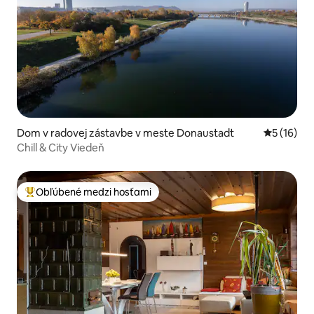
Dom v radovej zástavbe v meste Donaustadt
Priemerné 
5 (16)
Chill & City Viedeň
Obľúbené medzi hosťami
Najobľúbenejšie medzi hosťami