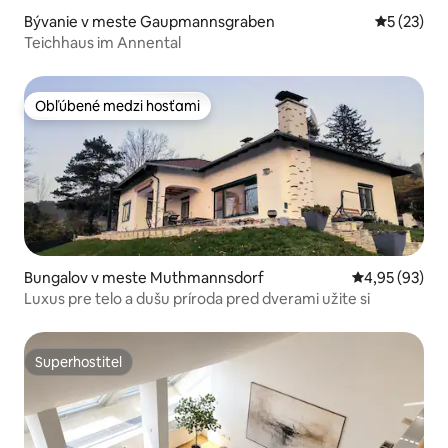
Bývanie v meste Gaupmannsgraben
Priemerné 
5 (23)
Teichhaus im Annental
Obľúbené medzi hosťami
Obľúbené medzi hosťami
Bungalov v meste Muthmannsdorf
Priemerné oho
4,95 (93)
Luxus pre telo a dušu príroda pred dverami užite si
Superhostiteľ
Superhostiteľ