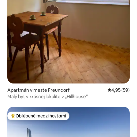
Apartmán v meste Freundorf
Priemerné oho
4,95 (59)
Malý byt v krásnej lokalite v „Hillhouse“
Obľúbené medzi hosťami
Najobľúbenejšie medzi hosťami