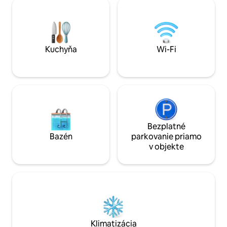
30 minút a do lokality Wachau, ktorá je
posteľ, 1 samostat
zapísaná na zozname svetového
izba: Rozkladacia 
dedičstva, za 40 minút autom. Dom je
možnosti na spani
priestranný (približne 100 m² / 1 075 ft²).
Z balkóna a hornej obývacej izby si
môžete vychutnať nádherný výhľad na
Kuchyňa
Wi-Fi
Wienerwald.
Bezplatné
Bazén
parkovanie priamo
v objekte
Klimatizácia