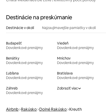
Destinácie na preskúmanie
Destinácie v okolí
Najzaujímavejšie pamiatky v okolí
Budapešť
Viedeň
Dovolenkové prenájmy
Dovolenkové prenájmy
Benátky
Mníchov
Dovolenkové prenájmy
Dovolenkové prenájmy
Ľubľana
Bratislava
Dovolenkové prenájmy
Dovolenkové prenájmy
Záhreb
Zobraziť viac
Dovolenkové prenájmy
Airbnb
Rakúsko
Dolné Rakúsko
Kreuth