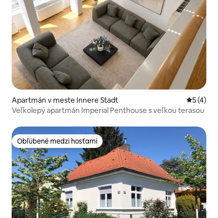
Apartmán v meste Innere Stadt
Priemerné
5 (4)
Veľkolepý apartmán Imperial Penthouse s veľkou terasou
Obľúbené medzi hosťami
Obľúbené medzi hosťami