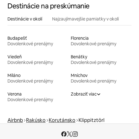
Destinácie na preskúmanie
Destinácie v okolí
Najzaujímavejšie pamiatky v okolí
Budapešť
Florencia
Dovolenkové prenájmy
Dovolenkové prenájmy
Viedeň
Benátky
Dovolenkové prenájmy
Dovolenkové prenájmy
Miláno
Mníchov
Dovolenkové prenájmy
Dovolenkové prenájmy
Verona
Zobraziť viac
Dovolenkové prenájmy
Airbnb
Rakúsko
Korutánsko
Klippitztörl