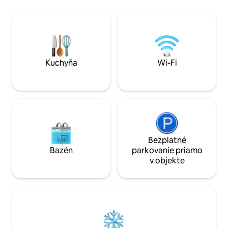
môžete vychutnávať lyžiarske stredisko,
nachádza variabilný
ktoré sa nachádza v krátkej vzdialenosti.
stolný tenis) vráta
🔌 Nabíjacia stanica pre elektromobily 🔥
detskej izbe je k d
Luxusný vonkajší gril 🛏️ Vysokokvalitné
možností. Intelige
postele s pružinovou základňou zaisťujú
WLAN na poschodie
optimálny komfort spánku
sauny. Vonku sa n
auto a komora.
Kuchyňa
Wi-Fi
Bezplatné
Bazén
parkovanie priamo
v objekte