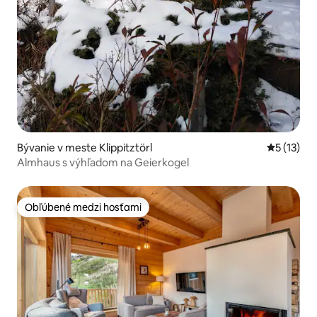
Bývanie v meste Klippitztörl
Priemerné
5 (13)
Almhaus s výhľadom na Geierkogel
Obľúbené medzi hosťami
Obľúbené medzi hosťami