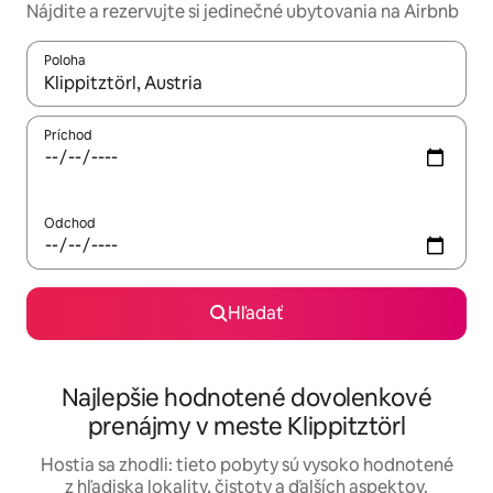
Nájdite a rezervujte si jedinečné ubytovania na Airbnb
Poloha
Keď budú výsledky k dispozícii, môžete si ich prechádzať pom
Príchod
Odchod
Hľadať
Najlepšie hodnotené dovolenkové
prenájmy v meste Klippitztörl
Hostia sa zhodli: tieto pobyty sú vysoko hodnotené
z hľadiska lokality, čistoty a ďalších aspektov.