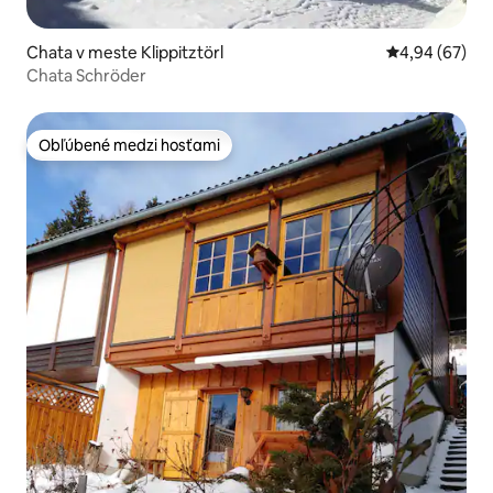
Chata v meste Klippitztörl
Priemerné oho
4,94 (67)
Chata Schröder
Obľúbené medzi hosťami
Obľúbené medzi hosťami