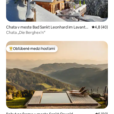
Chata v meste Bad Sankt Leonhard im Lavantta
Priemerné oh
4,8 (40)
l
Chata „Die Berghex'n“
Obľúbené medzi hosťami
Najobľúbenejšie medzi hosťami