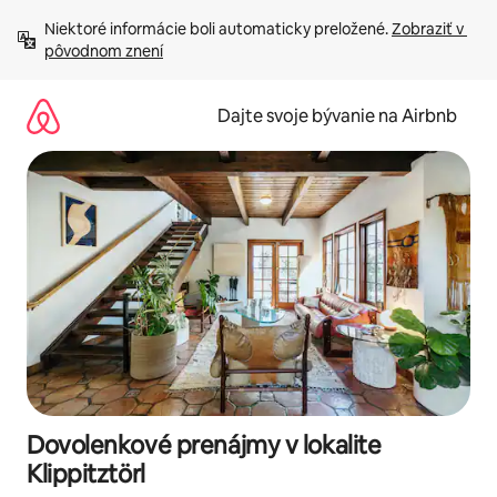
Preskočiť
Niektoré informácie boli automaticky preložené. 
Zobraziť v 
na
pôvodnom znení
obsah.
Dajte svoje bývanie na Airbnb
Dovolenkové prenájmy v lokalite
Klippitztörl