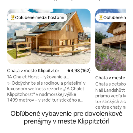
Obľúbené medzi hosťami
Obľúbené medz
Najobľúbenejšie medzi hosťami
Najobľúbenejšie 
Chata v meste Klippitztörl
Priemerné ohodnotenie 4,98 z 5
4,98 (162)
1A Chalet Horst – lyžovanie a
Chata v meste Wo
panoramatická sauna
✨ Oddýchnite si s rodinou a priateľmi v
Chata s detskou h
luxusnom wellness rezorte „1A Chalet
barom, saunou
Náš Landshütt sa 
Klippitzhorst“ v nadmorskej výške
priamo vedľa lyžia
1 499 metrov – v srdci turistického a
turistických a cykl
lyžiarskeho areálu Klippitztörl. 🧖‍♂️
centre chaty na Kli
Vrcholom je presklená panoramatická
Obľúbené vybavenie pre dovolenkové
poschodiach sú 3 s
sauna s nádherným výhľadom. ☀️ V lete
kúpeľňami a veľk
prenájmy v meste Klippitztörl
vás početné turistické chodníky hneď za
obývacím/jedále
dverami lákajú na aktívne dni; v zime si
priestorom. V pivnici na večierky sa