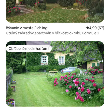
Bývanie v meste Pichling
Priemerné oho
4,99 (67)
Útulný záhradný apartmán v blízkosti okruhu Formule 1
Obľúbené medzi hosťami
Obľúbené medzi hosťami