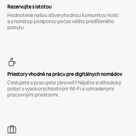
Rezervujte s istotou
Hodnotené našou dôveryhodnou komunitou hostí
a s nonstop podporou počas vášho predĺženého
pobytu.
Priestory vhodné na prácu pre digitálnych nomádov
Cestujete a pracujete zároveň? Nájdite si dlhodobý
pobyt s vysokorýchlostným Wi-Fi a vyhradenými
pracovnými priestormi.