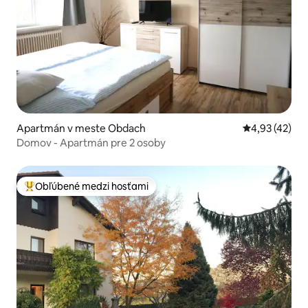
Apartmán v meste Obdach
Priemerné oho
4,93 (42)
Domov - Apartmán pre 2 osoby
Obľúbené medzi hosťami
Najobľúbenejšie medzi hosťami