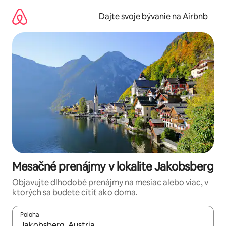
Preskočiť
na
Dajte svoje bývanie na Airbnb
obsah.
Mesačné prenájmy v lokalite Jakobsberg
Objavujte dlhodobé prenájmy na mesiac alebo viac, v
ktorých sa budete cítiť ako doma.
Poloha
Keď budú výsledky k dispozícii, môžete si ich prechádzať pom