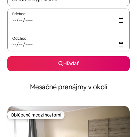
Príchod
Odchod
Hľadať
Mesačné prenájmy v okolí
Obľúbené medzi hosťami
Obľúbené medzi hosťami