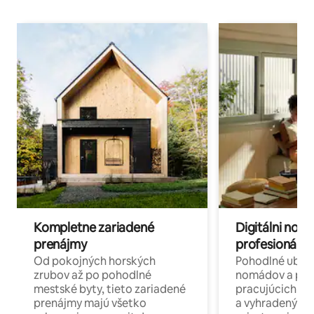
Kompletne zariadené
Digitálni nomá
prenájmy
profesionáli 
Od pokojných horských
Pohodlné ubyto
zrubov až po pohodlné
nomádov a pro
mestské byty, tieto zariadené
pracujúcich na 
prenájmy majú všetko
a vyhradenými