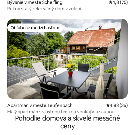
Bývanie v meste Scheifling
Priemerné oh
4,8 (75)
Pekný starý rekreačný dom v zeleni
Obľúbené medzi hosťami
Obľúbené medzi hosťami
Apartmán v meste Teufenbach
Priemerné oho
4,83 (36)
Malý apartmán s vlastnou fínskou vonkajšou saunou
Pohodlie domova a skvelé mesačné
ceny