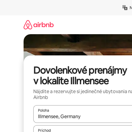
Preskočiť
N
na
obsah.
Dovolenkové prenájmy
v lokalite Illmensee
Nájdite a rezervujte si jedinečné ubytovania n
Airbnb
Poloha
Keď budú výsledky k dispozícii, môžete si ich p
Príchod