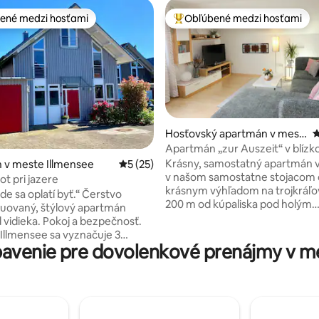
ené medzi hosťami
Obľúbené medzi hosťami
enejšie medzi hosťami
Najobľúbenejšie medzi hosťami
Hosťovský apartmán v mest
P
e Illmensee
Apartmán „zur Auszeit“ v blízko
Bodamského jazera Ch, A
Krásny, samostatný apartmán v
 4,94 z 5, počet hodnotení: 17
 v meste Illmensee
Priemerné ohodnotenie 5 z 5, počet hod
5 (25)
v našom samostatne stojacom 
ot pri jazere
krásnym výhľadom na trojkráľov
de sa oplatí byť.“ Čerstvo
200 m od kúpaliska pod holým
uovaný, štýlový apartmán
nebom.Priestranná turistická si
 vidieka. Pokoj a bezpečnosť.
cyklotrasy a termálne kúpele Vás
 Illmensee sa vyznačuje 3
pozývajú spoznať našu oblasť. 
avenie pre dovolenkové prenájmy v me
i jazerami. Tu môžete plávať,
je veľmi dobrým východiskov
 jazdiť na bicykli, chodiť na túry
pre atraktívne voľnočasové aktivity, ako
 prírodu s jej rozkvitajúcimi
napríklad jazerný park s futba
i priamo pred dverami
golfom a vodným lyžovaním, d
 novo
sa dostanete za 15 minút. Do
uované a zariadené s veľkou