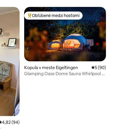
Obľúbené medzi hosťami
Najobľúbenejšie medzi hosťami
Kopula v meste Eigeltingen
Priemerné ohodnote
5 (90)
Glamping Oase Dome Sauna Whirlpool v
notení: 48
zeleni
Priemerné ohodnotenie 4,82 z 5, počet hodnotení: 94
4,82 (94)
e