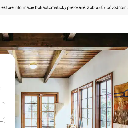
iektoré informácie boli automaticky preložené. 
Zobraziť v pôvodnom 
a
rechádzať pomocou klávesov so šípkami nahor a nadol alebo ich pres