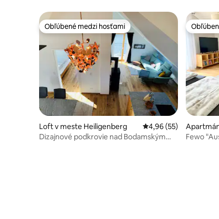
Obľúbené medzi hosťami
Obľúben
Obľúbené medzi hosťami
Obľúben
Loft v meste Heiligenberg
Priemerné ohodnotenie
4,96 (55)
Apartmán
Dizajnové podkrovie nad Bodamským
Fewo "Aus
jazerom s krbom
severný 