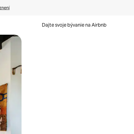
znení
Dajte svoje bývanie na Airbnb
kúmať pomocou dotykových gest či potiahnutia prstom.