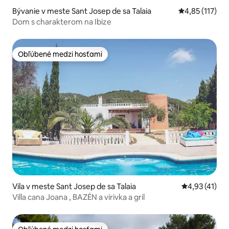
Bývanie v meste Sant Josep de sa Talaia
Priemerné oho
4,85 (117)
Dom s charakterom na Ibize
Obľúbené medzi hosťami
Obľúbené medzi hosťami
Vila v meste Sant Josep de sa Talaia
Priemerné oh
4,93 (41)
Villa cana Joana , BAZÉN a vírivka a gril