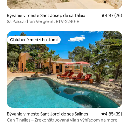
Bývanie v meste Sant Josep de sa Talaia
Priemerné oho
4,97 (76)
Sa Païssa d 'en Vergeret. ETV-2240-E
Obľúbené medzi hosťami
Obľúbené medzi hosťami
Bývanie v meste Sant Jordi de ses Salines
Priemerné oho
4,85 (39)
Can Tinalles – Zrekonštruovaná vila s výhľadom na more