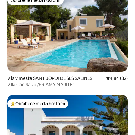
Obľúbené medzi hosťami
Obľúbené medzi hosťami
Vila v meste SANT JORDI DE SES SALINES
Priemerné oho
4,84 (32)
Villa Can Salva /PRIAMY MAJITEĽ
Obľúbené medzi hosťami
Najobľúbenejšie medzi hosťami