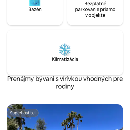
Bezplatné
Bazén
parkovanie priamo
v objekte
Klimatizácia
Prenájmy bývaní s vírivkou vhodných pre
rodiny
Superhostiteľ
Superhostiteľ