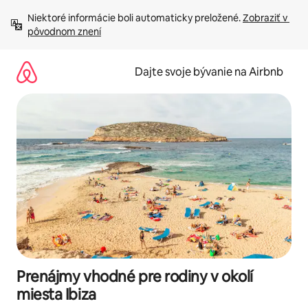
Preskočiť
Niektoré informácie boli automaticky preložené. 
Zobraziť v 
na
pôvodnom znení
obsah.
Dajte svoje bývanie na Airbnb
Prenájmy vhodné pre rodiny v okolí
miesta Ibiza