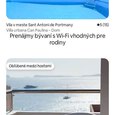
Vila v meste Sant Antoni de Portmany
Priemerné
5 (15)
Villa urbana Can Paulina – Dom
Prenájmy bývaní s Wi-Fi vhodných pre
rodiny
Obľúbené medzi hosťami
Obľúbené medzi hosťami