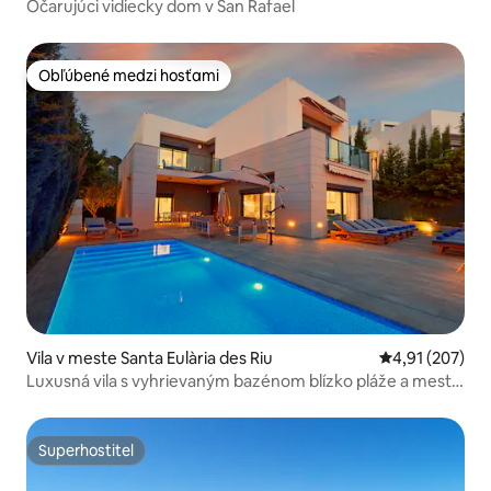
Očarujúci vidiecky dom v San Rafael
Obľúbené medzi hosťami
Obľúbené medzi hosťami
Vila v meste Santa Eulària des Riu
Priemerné ohod
4,91 (207)
Luxusná vila s vyhrievaným bazénom blízko pláže a mesta
Ibiza
Superhostiteľ
Superhostiteľ