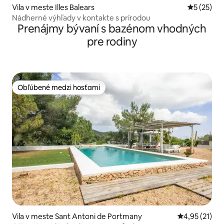
Vila v meste Illes Balears
Priemerné 
5 (25)
Nádherné výhľady v kontakte s prírodou
Prenájmy bývaní s bazénom vhodných
pre rodiny
Obľúbené medzi hosťami
Obľúbené medzi hosťami
Vila v meste Sant Antoni de Portmany
Priemerné oh
4,95 (21)