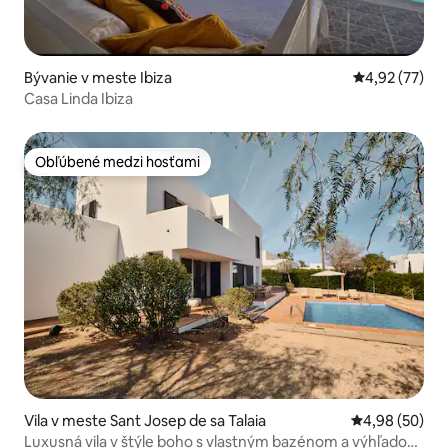
Bývanie v meste Ibiza
Priemerné oho
4,92 (77)
Casa Linda Ibiza
Obľúbené medzi hosťami
Obľúbené medzi hosťami
Vila v meste Sant Josep de sa Talaia
Priemerné oho
4,98 (50)
Luxusná vila v štýle boho s vlastným bazénom a výhľadom