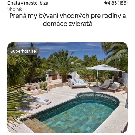
Chata v meste Ibiza
Priemerné ohod
4,85 (186)
uholník
Prenájmy bývaní vhodných pre rodiny a
domáce zvieratá
Superhostiteľ
Superhostiteľ