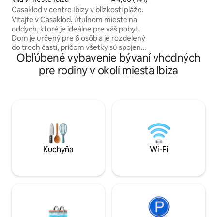
otvorený priestor
Casaklod v centre Ibizy v blízkosti pláže.
manželskú posteľ v
Vitajte v Casaklod, útulnom mieste na
dvoma lôžkami a 
oddych, ktoré je ideálne pre váš pobyt.
balkóne s výhľadom
Dom je určený pre 6 osôb a je rozdelený
originálnymi detailmi h
do troch častí, pričom všetky sú spojené
raňajkami v cene.
Obľúbené vybavenie bývaní vhodných
so záhradou. Každá spálňa má vlastnú
kúpeľňu a k dispozícii je veľká obývacia
pre rodiny v okolí miesta Ibiza
izba a otvorená kuchyňa, ktoré sú
ideálne na relaxáciu a spoločenské
stretnutia. Vďaka nášmu
vysokokvalitnému filtračnému systému
si nebudete musieť robiť starosti s
vodou. Nájdete tu aj uvítací balíček s
občerstvením a fľašou šumivého vína.
Kuchyňa
Wi-Fi