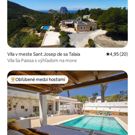
Vila v meste Sant Josep de sa Talaia
Priemerné oho
4,95 (20)
Vila Sa Paissa s výhľadom na more
Obľúbené medzi hosťami
Najobľúbenejšie medzi hosťami