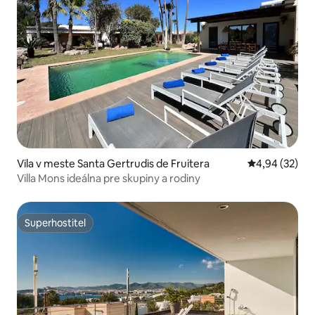
Vila v meste Santa Gertrudis de Fruitera
Priemerné oho
4,94 (32)
Villa Mons ideálna pre skupiny a rodiny
Superhostiteľ
Superhostiteľ