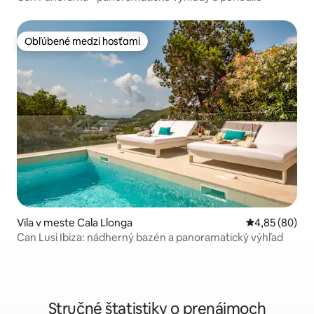
Obľúbené medzi hosťami
Obľúbené medzi hosťami
Vila v meste Cala Llonga
Priemerné oho
4,85 (80)
Can Lusi Ibiza: nádherný bazén a panoramatický výhľad
Stručné štatistiky o prenájmoch