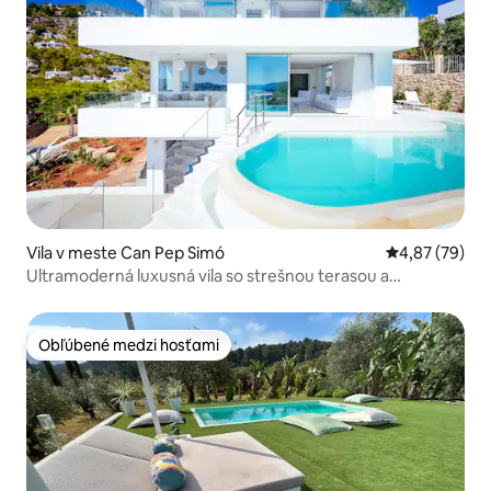
Vila v meste Can Pep Simó
Priemerné oho
4,87 (79)
Ultramoderná luxusná vila so strešnou terasou a
výhľadom na more
Obľúbené medzi hosťami
Obľúbené medzi hosťami