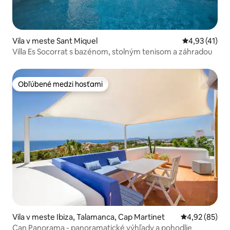
Vila v meste Sant Miquel
Priemerné oh
4,93 (41)
Villa Es Socorrat s bazénom, stolným tenisom a záhradou
Obľúbené medzi hosťami
Obľúbené medzi hosťami
Vila v meste Ibiza, Talamanca, Cap Martinet
Priemerné oho
4,92 (85)
Can Panorama - panoramatické výhľady a pohodlie