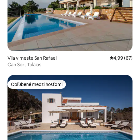
Vila v meste San Rafael
Priemerné oho
4,99 (67)
Can Sort Talaias
Obľúbené medzi hosťami
Obľúbené medzi hosťami