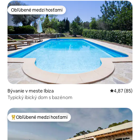
Obľúbené medzi hosťami
Obľúbené medzi hosťami
Bývanie v meste Ibiza
Priemerné oho
4,87 (85)
Typický ibický dom s bazénom
Obľúbené medzi hosťami
Najobľúbenejšie medzi hosťami