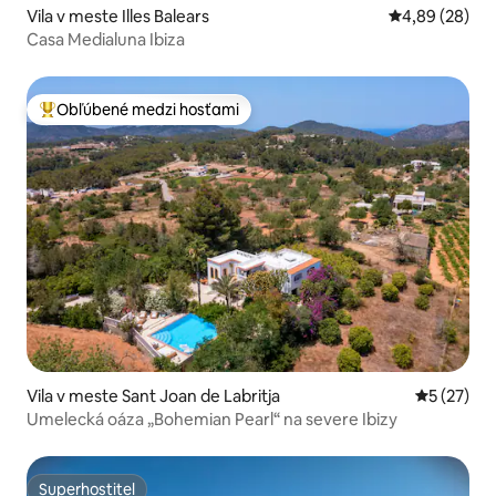
Vila v meste Illes Balears
Priemerné oho
4,89 (28)
Casa Medialuna Ibiza
Obľúbené medzi hosťami
Najobľúbenejšie medzi hosťami
Vila v meste Sant Joan de Labritja
Priemerné 
5 (27)
Umelecká oáza „Bohemian Pearl“ na severe Ibizy
Superhostiteľ