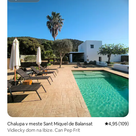
Superhostiteľ
Chalupa v meste Sant Miquel de Balansat
Priemerné ohod
4,95 (109)
Vidiecky dom na Ibize. Can Pep Frit