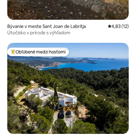
Bývanie v meste Sant Joan de Labritja
Priemerné oh
4,83 (12)
Útočisko v prírode s výhľadom
Obľúbené medzi hosťami
Najobľúbenejšie medzi hosťami