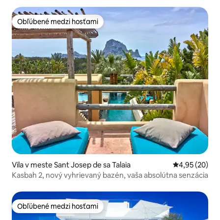
Obľúbené medzi hosťami
Obľúbené medzi hosťami
Vila v meste Sant Josep de sa Talaia
Priemerné oho
4,95 (20)
Kasbah 2, nový vyhrievaný bazén, vaša absolútna senzácia
Obľúbené medzi hosťami
Obľúbené medzi hosťami