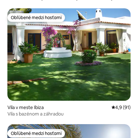
na more
Obľúbené medzi hosťami
Obľúbené medzi hosťami
Vila v meste Ibiza
Priemerné o
4,9 (91)
Vila s bazénom a záhradou
Obľúbené medzi hosťami
Obľúbené medzi hosťami