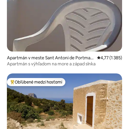
Apartmán v meste Sant Antoni de Portman
Priemerné ohodn
4,77 (1 385)
y
Apartmán s výhľadom na more a západ slnka
Obľúbené medzi hosťami
Najobľúbenejšie medzi hosťami