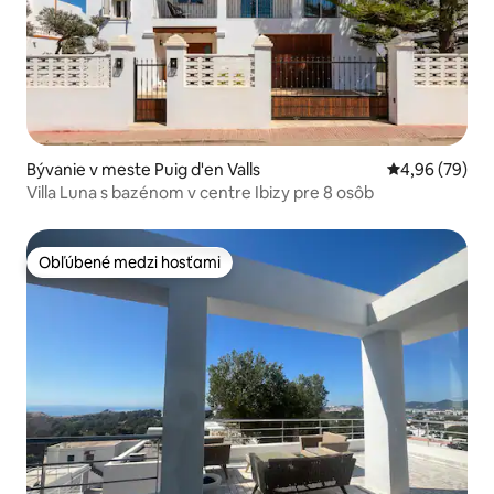
Bývanie v meste Puig d'en Valls
Priemerné oho
4,96 (79)
Villa Luna s bazénom v centre Ibizy pre 8 osôb
Obľúbené medzi hosťami
Obľúbené medzi hosťami