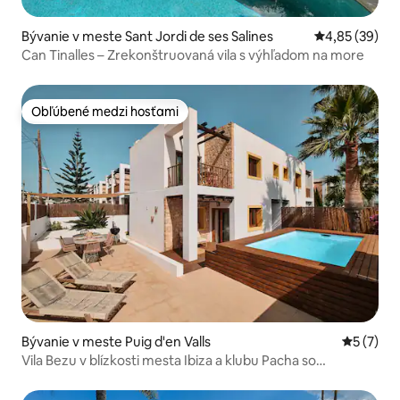
Bývanie v meste Sant Jordi de ses Salines
Priemerné oho
4,85 (39)
Can Tinalles – Zrekonštruovaná vila s výhľadom na more
Obľúbené medzi hosťami
Obľúbené medzi hosťami
Bývanie v meste Puig d'en Valls
Priemerné
5 (7)
Vila Bezu v blízkosti mesta Ibiza a klubu Pacha so
súkromným