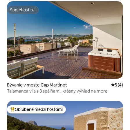
Superhostiteľ
Superhostiteľ
Bývanie v meste Cap Martinet
Priemerné
5 (4)
Talamanca vila s 3 spálňami, krásny výhľad na more
Obľúbené medzi hosťami
Najobľúbenejšie medzi hosťami