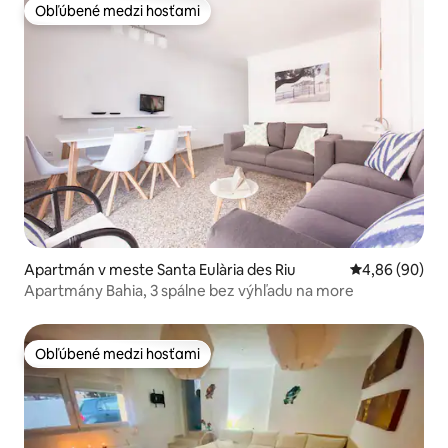
Obľúbené medzi hosťami
Obľúbené medzi hosťami
Apartmán v meste Santa Eulària des Riu
Priemerné oho
4,86 (90)
Apartmány Bahia, 3 spálne bez výhľadu na more
Obľúbené medzi hosťami
Obľúbené medzi hosťami