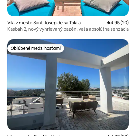
Vila v meste Sant Josep de sa Talaia
Priemerné oho
4,95 (20)
Kasbah 2, nový vyhrievaný bazén, vaša absolútna senzácia
Obľúbené medzi hosťami
Obľúbené medzi hosťami