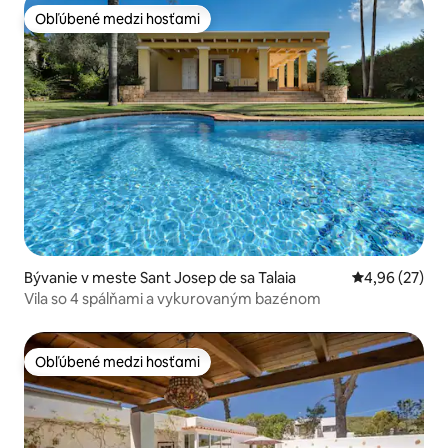
Obľúbené medzi hosťami
Obľúbené medzi hosťami
Bývanie v meste Sant Josep de sa Talaia
Priemerné oho
4,96 (27)
Vila so 4 spálňami a vykurovaným bazénom
Obľúbené medzi hosťami
Obľúbené medzi hosťami