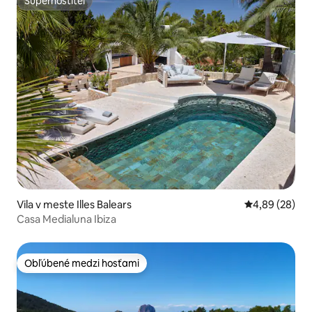
Superhostiteľ
Superhostiteľ
Vila v meste Illes Balears
Priemerné oho
4,89 (28)
Casa Medialuna Ibiza
Obľúbené medzi hosťami
Obľúbené medzi hosťami