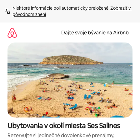
Preskočiť
Niektoré informácie boli automaticky preložené. 
Zobraziť v 
na
pôvodnom znení
obsah.
Dajte svoje bývanie na Airbnb
Ubytovania v okolí miesta Ses Salines
Rezervujte si jedinečné dovolenkové prenájmy,