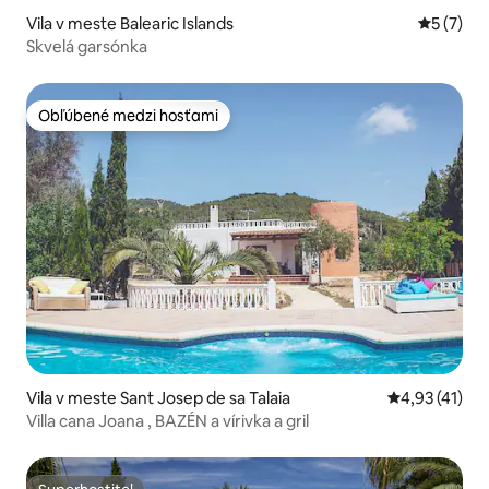
Vila v meste Balearic Islands
Priemerné
5 (7)
Skvelá garsónka
Obľúbené medzi hosťami
Obľúbené medzi hosťami
Vila v meste Sant Josep de sa Talaia
Priemerné oh
4,93 (41)
Villa cana Joana , BAZÉN a vírivka a gril