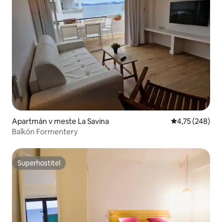
Apartmán v meste La Savina
Priemerné ohod
4,75 (248)
Balkón Formentery
Superhostiteľ
Superhostiteľ