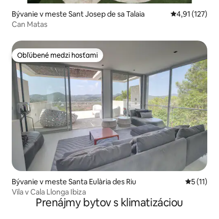
Bývanie v meste Sant Josep de sa Talaia
Priemerné oho
4,91 (127)
Can Matas
Obľúbené medzi hosťami
Obľúbené medzi hosťami
Bývanie v meste Santa Eulària des Riu
Priemerné
5 (11)
Vila v Cala Llonga Ibiza
Prenájmy bytov s klimatizáciou