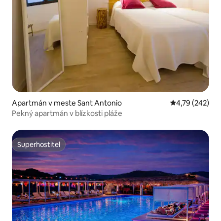
Apartmán v meste Sant Antonio
Priemerné ohod
4,79 (242)
Pekný apartmán v blízkosti pláže
Superhostiteľ
Superhostiteľ