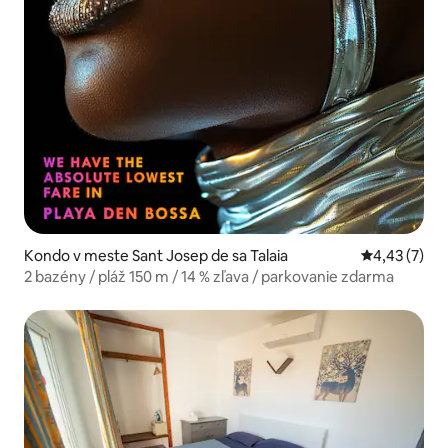
Kondo v meste Sant Josep de sa Talaia
Priemerné oh
4,43 (7)
2 bazény / pláž 150 m / 14 % zľava / parkovanie zdarma