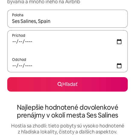
bývania a mnoho iného na Airbnb
Poloha
Keď budú výsledky k dispozícii, môžete si ich prechádzať pom
Príchod
Odchod
Hľadať
Najlepšie hodnotené dovolenkové
prenájmy v okolí mesta Ses Salines
Hostia sa zhodli: tieto pobyty sú vysoko hodnotené
z hľadiska lokality, čistoty a ďalších aspektov.