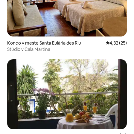
Kondo v meste Santa Eulària des Riu
Priemerné oho
4,32 (25)
Štúdio v Cala Martina