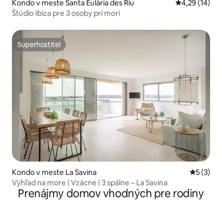
Kondo v meste Santa Eulària des Riu
Priemerné oho
4,29 (14)
Štúdio Ibiza pre 3 osoby pri mori
Superhostiteľ
Superhostiteľ
Kondo v meste La Savina
Priemerné
5 (3)
Výhľad na more | Vzácne | 3 spálne – La Savina
Prenájmy domov vhodných pre rodiny