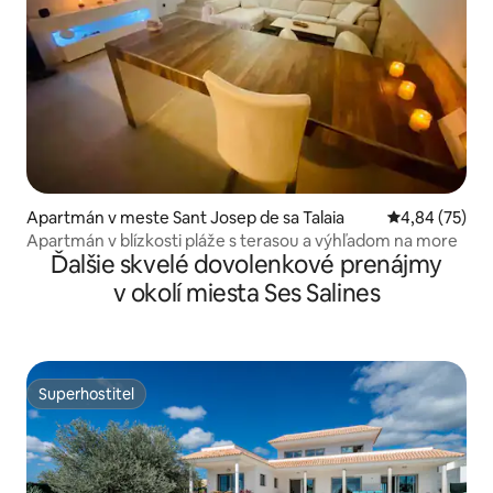
Apartmán v meste Sant Josep de sa Talaia
Priemerné oho
4,84 (75)
Apartmán v blízkosti pláže s terasou a výhľadom na more
Ďalšie skvelé dovolenkové prenájmy
v okolí miesta Ses Salines
Superhostiteľ
Superhostiteľ