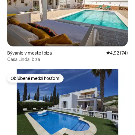
Bývanie v meste Ibiza
Priemerné oho
4,92 (74)
Casa Linda Ibiza
Obľúbené medzi hosťami
Obľúbené medzi hosťami