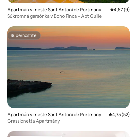
Apartmán v meste Sant Antoni de Portmany
Priemerné oh
4,67 (9)
Súkromná garsónka v Boho Finca – Apt Guille
Superhostiteľ
Superhostiteľ
Apartmán v meste Sant Antoni de Portmany
Priemerné oh
4,75 (52)
Grassionetta Apartmány