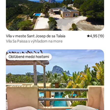
Vila v meste Sant Josep de sa Talaia
Priemerné oho
4,95 (19)
Vila Sa Paissa s výhľadom na more
Obľúbené medzi hosťami
Obľúbené medzi hosťami