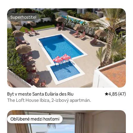
Superhostiteľ
Superhostiteľ
Byt v meste Santa Eulària des Riu
Priemerné oho
4,85 (47)
The Loft House Ibiza, 2-izbový apartmán.
Obľúbené medzi hosťami
Obľúbené medzi hosťami