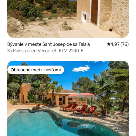
Bývanie v meste Sant Josep de sa Talaia
Priemerné oho
4,97 (76)
Sa Païssa d 'en Vergeret. ETV-2240-E
Obľúbené medzi hosťami
Obľúbené medzi hosťami