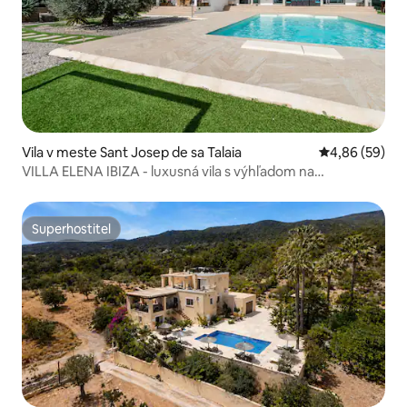
Vila v meste Sant Josep de sa Talaia
Priemerné oho
4,86 (59)
VILLA ELENA IBIZA - luxusná vila s výhľadom na
Formenteru
Superhostiteľ
Superhostiteľ