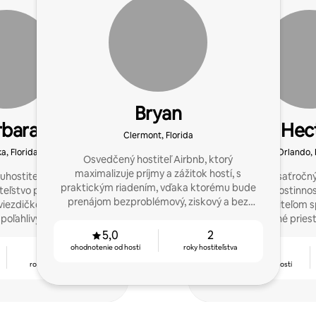
Bryan
rbara
Hec
Clermont, Florida
, Florida
Orlando, 
Osvedčený hostiteľ Airbnb, ktorý
maximalizuje príjmy a zážitok hostí, s
luhostiteľ zabezpečuje
S viac ako desaťročn
praktickým riadením, vďaka ktorému bude
eľstvo pre majiteľov a
oblasti pohostinnos
prenájom bezproblémový, ziskový a bez
iezdičkové pobyty pre
pomáham hostiteľom sp
stresu.
 spoľahlivý a zameraný na
nezabudnuteľné priesto
ostí.
vypĺňať kalendá
5,0
2
ohodnotenie od hostí
roky hostiteľstva
5
4,88
rokov hostiteľstva
ohodnotenie od hostí