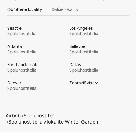
Obľúbené lokality
Ďalšie lokality
Seattle
Los Angeles
Spoluhostitelia
Spoluhostitelia
Atlanta
Bellevue
Spoluhostitelia
Spoluhostitelia
Fort Lauderdale
Dallas
Spoluhostitelia
Spoluhostitelia
Denver
Zobraziť viac
Spoluhostitelia
Airbnb
Spoluhostiteľ
Spoluhostitelia v lokalite Winter Garden