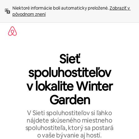
Preskočiť
Niektoré informácie boli automaticky preložené. 
Zobraziť v 
na
pôvodnom znení
obsah.
Sieť
spoluhostiteľov
v lokalite Winter
Garden
V Sieti spoluhostiteľov si ľahko
nájdete skúseného miestneho
spoluhostiteľa, ktorý sa postará
o vaše bývanie aj hostí.