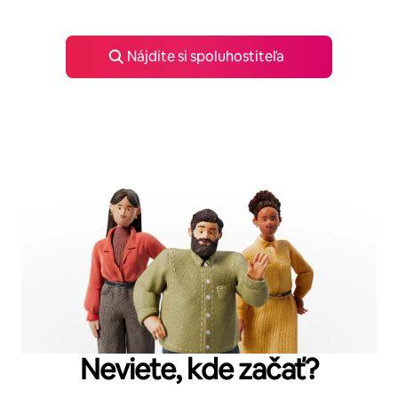
Nájdite si spoluhostiteľa
Neviete, kde začať?