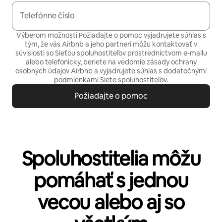
Telefónne číslo
Výberom možnosti Požiadajte o pomoc vyjadrujete súhlas s
tým, že vás Airbnb a jeho partneri môžu kontaktovať v
súvislosti so Sieťou spoluhostiteľov prostredníctvom e-mailu
alebo telefonicky, beriete na vedomie
zásady ochrany
osobných údajov
Airbnb a vyjadrujete súhlas s
dodatočnými
podmienkami Siete spoluhostiteľov.
Požiadajte o pomoc
Spoluhostitelia môžu
pomáhať s jednou
vecou alebo aj so