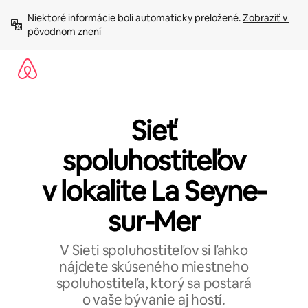
Preskočiť
Niektoré informácie boli automaticky preložené. 
Zobraziť v 
na
pôvodnom znení
obsah.
Sieť
spoluhostiteľov
v lokalite La Seyne-
sur-Mer
V Sieti spoluhostiteľov si ľahko
nájdete skúseného miestneho
spoluhostiteľa, ktorý sa postará
o vaše bývanie aj hostí.