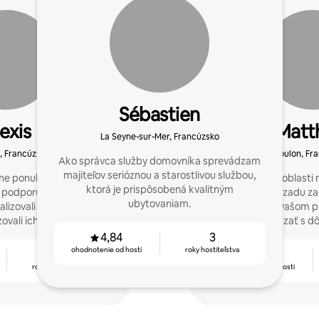
Sébastien
exis
Matt
La Seyne-sur-Mer, Francúzsko
, Francúzsko
Toulon, Fr
Ako správca služby domovníka sprevádzam
majiteľov serióznou a starostlivou službou,
ne ponuky s vynikajúcimi
Po 10 rokoch v oblasti
ktorá je prispôsobená kvalitným
z podporujem ostatných
pred roky dozadu zal
ubytovaniam.
malizovali ich manažment
domovníka. Pri vašom p
vali ich zisky.
budem sprevádzať s dô
4,84
3
ohodnotenie od hostí
roky hostiteľstva
2
4,84
roky hostiteľstva
ohodnotenie od hostí