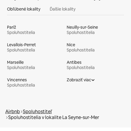
Obľúbené lokality
Ďalšie lokality
Paríž
Neuilly-sur-Seine
Spoluhostitelia
Spoluhostitelia
Levallois-Perret
Nice
Spoluhostitelia
Spoluhostitelia
Marseille
Antibes
Spoluhostitelia
Spoluhostitelia
Vincennes
Zobraziť viac
Spoluhostitelia
Airbnb
Spoluhostiteľ
Spoluhostitelia v lokalite La Seyne-sur-Mer