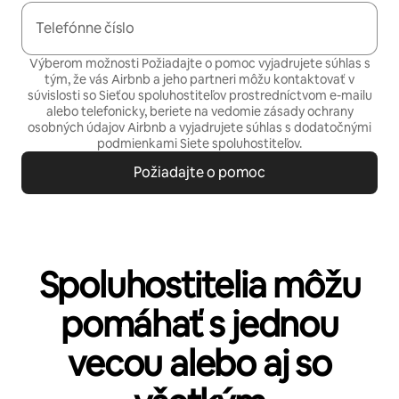
Telefónne číslo
Výberom možnosti Požiadajte o pomoc vyjadrujete súhlas s
tým, že vás Airbnb a jeho partneri môžu kontaktovať v
súvislosti so Sieťou spoluhostiteľov prostredníctvom e-mailu
alebo telefonicky, beriete na vedomie
zásady ochrany
osobných údajov
Airbnb a vyjadrujete súhlas s
dodatočnými
podmienkami Siete spoluhostiteľov.
Požiadajte o pomoc
Spoluhostitelia môžu
pomáhať s jednou
vecou alebo aj so