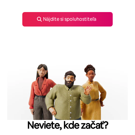
Nájdite si spoluhostiteľa
Neviete, kde začať?