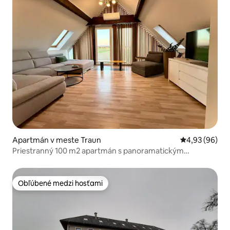
Apartmán v meste Traun
Priemerné oho
4,93 (96)
Priestranný 100 m2 apartmán s panoramatickým
výhľadom
Obľúbené medzi hosťami
Obľúbené medzi hosťami