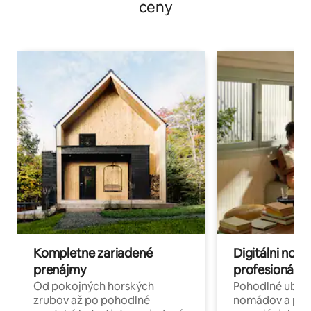
ceny
Kompletne zariadené
Digitálni nomá
prenájmy
profesionáli 
Od pokojných horských
Pohodlné ubyto
zrubov až po pohodlné
nomádov a pro