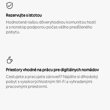
Rezervujte s istotou
Hodnotené našou dôveryhodnou komunitou hostí
a s nonstop podporou počas vášho predĺženého
pobytu.
Priestory vhodné na prácu pre digitálnych nomádov
Cestujete a pracujete zároveň? Nájdite si dlhodobý
pobyt s vysokorýchlostným Wi-Fi a vyhradenými
pracovnými priestormi.