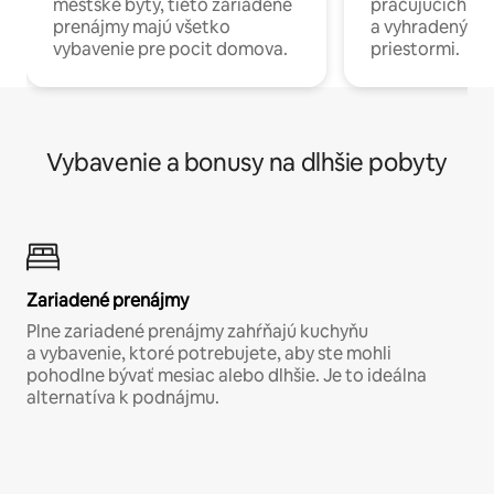
mestské byty, tieto zariadené
pracujúcich na 
prenájmy majú všetko
a vyhradenými
vybavenie pre pocit domova.
priestormi.
Vybavenie a bonusy na dlhšie pobyty
Zariadené prenájmy
Plne zariadené prenájmy zahŕňajú kuchyňu
a vybavenie, ktoré potrebujete, aby ste mohli
pohodlne bývať mesiac alebo dlhšie. Je to ideálna
alternatíva k podnájmu.