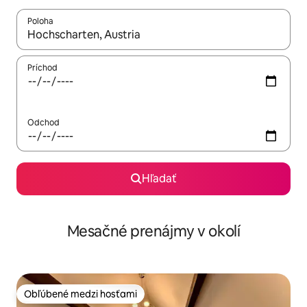
Poloha
Keď budú výsledky k dispozícii, môžete si ich prechádzať pom
Príchod
Odchod
Hľadať
Mesačné prenájmy v okolí
Obľúbené medzi hosťami
Obľúbené medzi hosťami