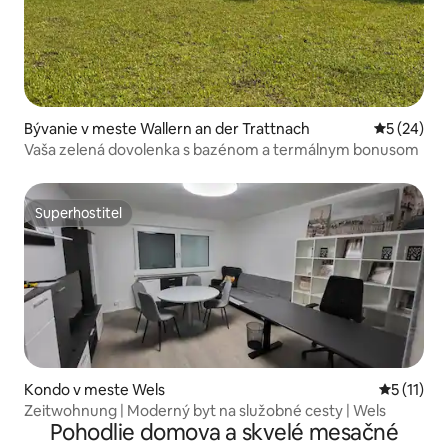
Bývanie v meste Wallern an der Trattnach
Priemerné 
5 (24)
Vaša zelená dovolenka s bazénom a termálnym bonusom
Superhostiteľ
Superhostiteľ
Kondo v meste Wels
Priemerné
5 (11)
Zeitwohnung | Moderný byt na služobné cesty | Wels
Pohodlie domova a skvelé mesačné