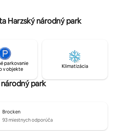
 drevenými
Lauterberg alebo St. Andreasberg.
osféru na
ta Harzský národný park
é parkovanie
Klimatizácia
o v objekte
ý národný park
Brocken
93 miestnych odporúča