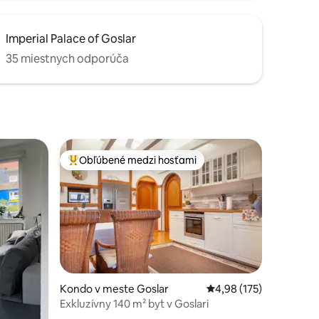
Imperial Palace of Goslar
35 miestnych odporúča
Obľúbené medzi hosťami
Najobľúbenejšie medzi hosťami
Kondo v meste Goslar
Priemerné ohodnotenie
4,98 (175)
Exkluzívny 140 m² byt v Goslari
otení: 126