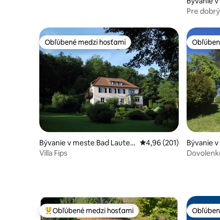
Bývanie v
Pre dobr
Kirschgar
Obľúbené medzi hosťami
Obľúben
Obľúbené medzi hosťami
Obľúben
Bývanie v meste Bad Lauter
Priemerné ohodnotenie 
4,96 (201)
Bývanie v
berg
Villa Fips
Dovolenko
Braunlag
Obľúbené medzi hosťami
Obľúben
Najobľúbenejšie medzi hosťami
Obľúben