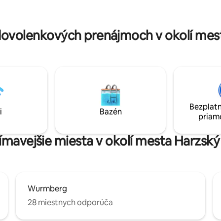
g alebo Hahnenklee
prirodzeného svetla a teplými
prvkami vytvárajú pokojnú atm
oddych.
ovolenkových prenájmoch v okolí mes
Bezplatn
i
Bazén
priam
jímavejšie miesta v okolí mesta Harzsk
Wurmberg
28 miestnych odporúča