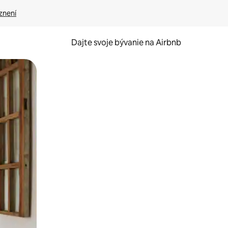
znení
Dajte svoje bývanie na Airbnb
kúmať pomocou dotykových gest či potiahnutia prstom.