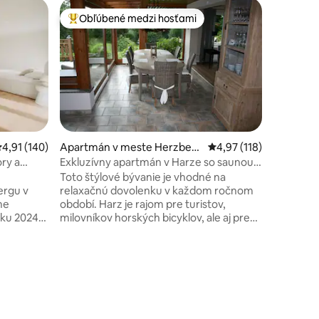
Apartmán
Obľúbené medzi hosťami
Obľú
Najobľúbenejšie medzi hosťami
Najobľú
burg
Dvojizbo
prírode
Apartmán
poschodí
dokončen
nachádza
Westerod
výhľadom
Dopravné
sa môžete
otení: 733
riemerné ohodnotenie 4,91 z 5, počet hodnotení: 140
4,91 (140)
Apartmán v meste Herzberg
Priemerné ohodnotenie
4,97 (118)
miest, ak
am Harz
ry a
Exkluzívny apartmán v Harze so saunou a
Quedlinb
zimnou záhradou
Toto štýlové bývanie je vhodné na
alebo au
ergu v
relaxačnú dovolenku v každom ročnom
dispozíci
období. Harz je rajom pre turistov,
oku 2024
milovníkov horských bicyklov, ale aj pre
u k
milovníkov zimných športov (bežecké
lyžovanie alebo lyžovanie). Objekt a
oblasť sú tiež skvelým spôsobom, ako
ojím
stráviť rodinnú dovolenku s deťmi. Z
ckým
objektu sa môžete venovať mnohým
krásnym návštevám, ako sú neďaleké
miesta Braunlage, Goslar, Bad