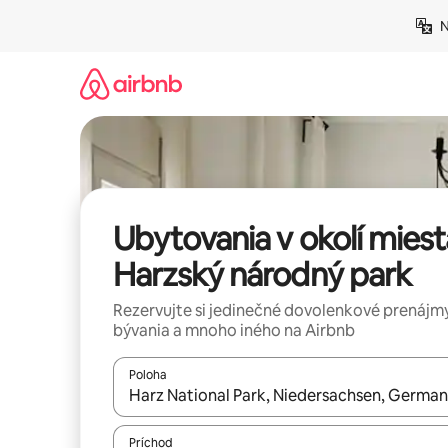
Preskočiť
N
na
obsah.
Ubytovania v okolí miest
Harzský národný park
Rezervujte si jedinečné dovolenkové prenájmy
bývania a mnoho iného na Airbnb
Poloha
Keď budú výsledky k dispozícii, môžete si ich p
Príchod