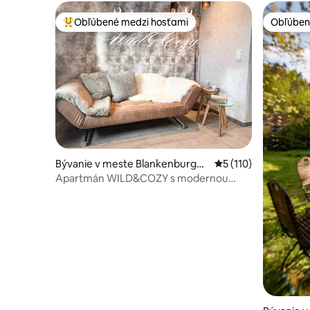
Obľúbené medzi hosťami
Obľúben
Najobľúbenejšie medzi hosťami
Obľúben
Bývanie v meste Blankenburg
Priemerné ohodnoten
5 (110)
(Harz)
Apartmán WILD&COZY s modernou
kuchyňou a terasou