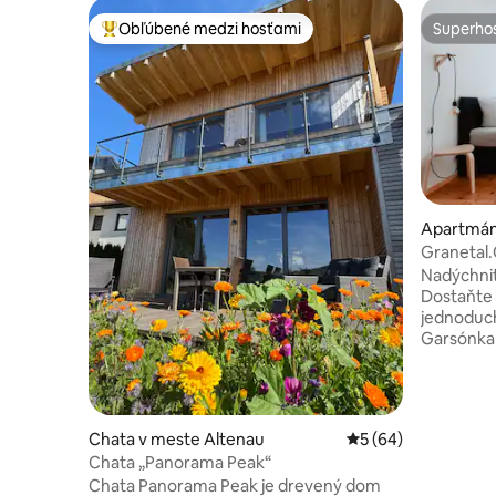
Obľúbené medzi hosťami
Superhos
Najobľúbenejšie medzi hosťami
Superhos
Apartmán
Granetal.
Nadýchnit
Dostaňte 
jednoduchí
Garsónka Bocksb
osoby - otvorený pôdorys a prírodná
drevená podl
pružinová posteľ - Ba
Plne vybavená 
Chata v meste Altenau
Priemerné ohodnote
5 (64)
televízor s 
Chata „Panorama Peak“
bezplatné
Chata Panorama Peak je drevený dom
saunou na