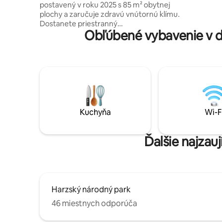
postavený v roku 2025 s 85 m² obytnej
Bocksber
plochy a zaručuje zdravú vnútornú klímu.
Dostanete priestranný
Obľúbené vybavenie v d
obývací/jedálenský priestor s toaletou
pre hostí a na hornom poschodí 2 spálne
a 1 kúpeľňu s veľkým sprchovacím
kútom. Otvorený dizajn a pozornosť
venovaná detailom zabezpečujú
bezstarostný pobyt. Ideálne pre rodiny
alebo páry, ktoré si chcú užiť prestávku v
Harz. Široká panoráma pohoria Harz vám
umožní rýchlo vstúpiť do dovolenkového
Kuchyňa
Wi-F
režimu.
Ďalšie najzau
Harzský národný park
46 miestnych odporúča