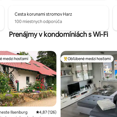
Cesta korunami stromov Harz
100 miestnych odporúča
Prenájmy v kondomíniách s Wi-Fi
é medzi hosťami
Obľúbené medzi hosťami
é medzi hosťami
Najobľúbenejšie medzi hosťami
4,98 z 5, počet hodnotení: 201
este Ilsenburg
Priemerné ohodnotenie 4,87 z 5, počet hodn
4,87 (126)