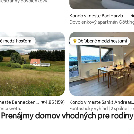
riestranný dovolenkový
 v Harz
Kondo v meste Bad Harzbur
P
g
Dovolenkový apartmán Göttin
é medzi hosťami
Obľúbené medzi hosťami
é medzi hosťami
Najobľúbenejšie medzi hosťami
4,93 z 5, počet hodnotení: 176
meste Benneckens
Priemerné ohodnotenie 4,85 z 5, počet hodn
4,85 (159)
Kondo v meste Sankt Andreas
rg
nci sveta.
Fantastický výhľad | 2 spálne | j
Prenájmy domov vhodných pre rodiny
terasa