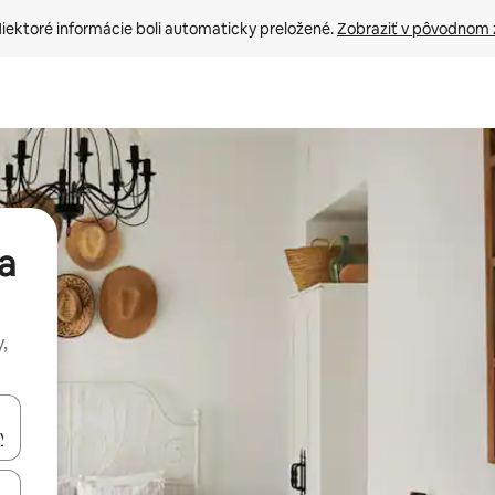
iektoré informácie boli automaticky preložené. 
Zobraziť v pôvodnom 
a
,
rechádzať pomocou klávesov so šípkami nahor a nadol alebo ich pres