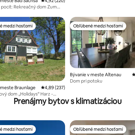
 meste Bad Sachsa
Priemerné ohodnotenie 4,92 z 5, počet hodno
4,92 (220)
ý pocit: Rekreačný dom Zum
ten
é medzi hosťami
Obľúbené medzi hosťami
é medzi hosťami
Obľúbené medzi hosťami
Bývanie v meste Altenau
P
Dom pri potoku
4,96 z 5, počet hodnotení: 201
 meste Braunlage
Priemerné ohodnotenie 4,89 z 5, počet hodno
4,89 (237)
vý dom „Holidays“ Harz -
Prenájmy bytov s klimatizáciou
e OT Hohegeiß
é medzi hosťami
Obľúbené medzi hosťami
é medzi hosťami
Obľúbené medzi hosťami