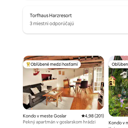
Torfhaus Harzresort
3 miestni odporúčajú
Obľúbené medzi hosťami
Obľúben
Najobľúbenejšie medzi hosťami
Obľúben
Kondo v meste Goslar
Priemerné ohodnotenie 
4,98 (201)
Pekný apartmán v goslarskom hrádzi
Kondo v m