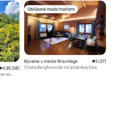
Obľúbené medzi hosťami
Obľúbené medzi hosťami
Bývanie v meste Braunlage
Priemerné ohodnot
5 (37)
Chata Bergfreunde na lyžiarskej lúke
Priemerné ohodnotenie 4,95 z 5, počet hodnotení: 58
4,95 (58)
se so