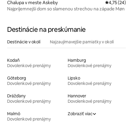
Chalupa v meste Askeby
Priemerné oho
4,75 (24)
Najpríjemnejší dom so slamenou strechou na západe Møn
Destinácie na preskúmanie
Destinácie v okolí
Najzaujímavejšie pamiatky v okolí
Kodaň
Hamburg
Dovolenkové prenájmy
Dovolenkové prenájmy
Göteborg
Lipsko
Dovolenkové prenájmy
Dovolenkové prenájmy
Drážďany
Hannover
Dovolenkové prenájmy
Dovolenkové prenájmy
Malmö
Zobraziť viac
Dovolenkové prenájmy