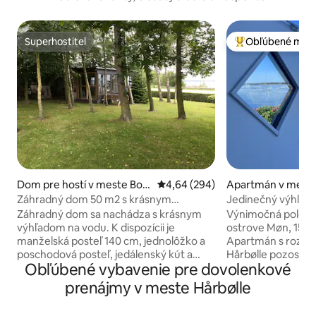
Superhostiteľ
Obľúbené medz
Superhostiteľ
Najobľúbenejšie 
Dom pre hostí v meste Bog
Priemerné ohodnotenie 4,64 z 5
4,64 (294)
Apartmán v mest
ø By
Záhradný dom 50 m2 s krásnym
Jedinečný výhľad –
výhľadom na more
– Dark Sky
Záhradný dom sa nachádza s krásnym
Výnimočná poloha
výhľadom na vodu. K dispozícii je
ostrove Møn, 15 m
manželská posteľ 140 cm, jednolôžko a
Apartmán s rozloh
poschodová posteľ, jedálenský kút a
Hårbølle pozostáv
Obľúbené vybavenie pre dovolenkové
rozkladacia pohovka. Toaleta a sprcha.
otvoreného priest
Môžete tiež posedieť vonku a vychutnať
obývacej izby s r
prenájmy v meste Hårbølle
si záhradu a krásny výhľad na vodu a
Kuchynský kút, k
prípadne si požičať gril. K dispozícii je
krásne terasy s v