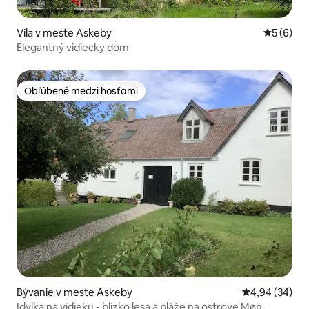
Vila v meste Askeby
Priemerné
5 (6)
Elegantný vidiecky dom
Obľúbené medzi hosťami
Obľúbené medzi hosťami
Bývanie v meste Askeby
Priemerné oho
4,94 (34)
Idylka na vidieku - blízko lesa a pláže na ostrove Møn