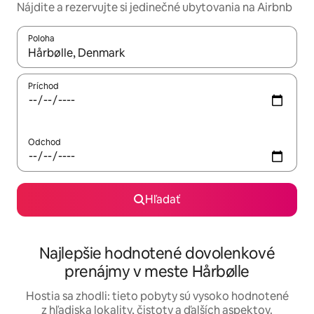
Nájdite a rezervujte si jedinečné ubytovania na Airbnb
Poloha
Keď budú výsledky k dispozícii, môžete si ich prechádzať pom
Príchod
Odchod
Hľadať
Najlepšie hodnotené dovolenkové
prenájmy v meste Hårbølle
Hostia sa zhodli: tieto pobyty sú vysoko hodnotené
z hľadiska lokality, čistoty a ďalších aspektov.