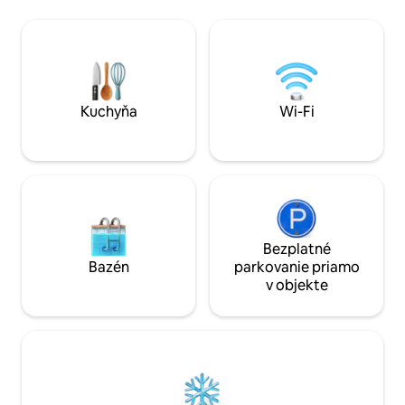
plne vybavená kuchyňa so všetkým, čo
more a Falster. T
potrebujete na skvelú večeru. Kávovar a
Nachádza sa na tr
rýchlovarná kanvica. Káva a čaj.
do Dagli 'Brugsen,
Vyhrievané tepelným čerpadlom. Rýchle
minút do Møns Klin
Wi-Fi DETI DO 5 ROKOV MAJÚ POBYT
alebo záhrade. Čis
ZADARMO. Pri rezervácii napíšte, či sú
pracie prostriedk
tam deti, a ustlajte posteľ pre dieťa.
Vitajte v pokojn
Kuchyňa
Wi-Fi
prostredí.
Bezplatné
Bazén
parkovanie priamo
v objekte