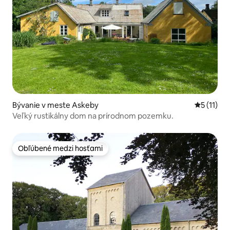
Bývanie v meste Askeby
Priemerné
5 (11)
Veľký rustikálny dom na prírodnom pozemku.
Obľúbené medzi hosťami
Obľúbené medzi hosťami