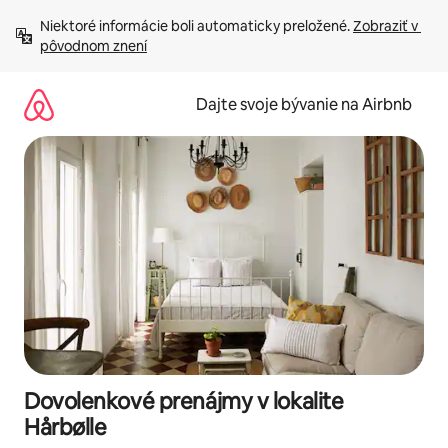
Preskočiť
Niektoré informácie boli automaticky preložené. 
Zobraziť v 
na
pôvodnom znení
obsah.
Dajte svoje bývanie na Airbnb
Dovolenkové prenájmy v lokalite
Hårbølle