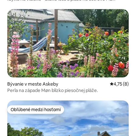
Bývanie v meste Askeby
Priemerné o
4,75 (8)
Perla na západe Møn blízko piesočnej pláže.
Obľúbené medzi hosťami
Obľúbené medzi hosťami