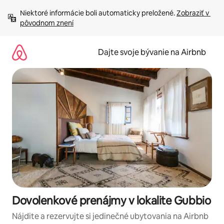
Preskočiť
Niektoré informácie boli automaticky preložené. 
Zobraziť v 
na
pôvodnom znení
obsah.
Dajte svoje bývanie na Airbnb
Dovolenkové prenájmy v lokalite Gubbio
Nájdite a rezervujte si jedinečné ubytovania na Airbnb