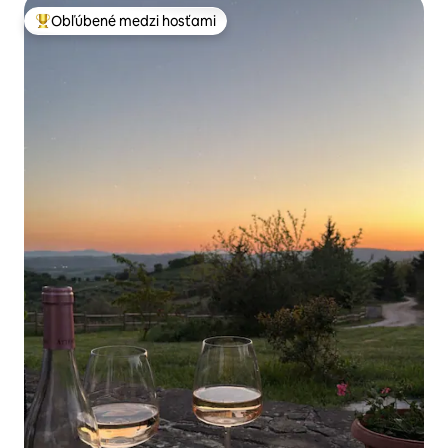
Obľúbené medzi hosťami
Najobľúbenejšie medzi hosťami