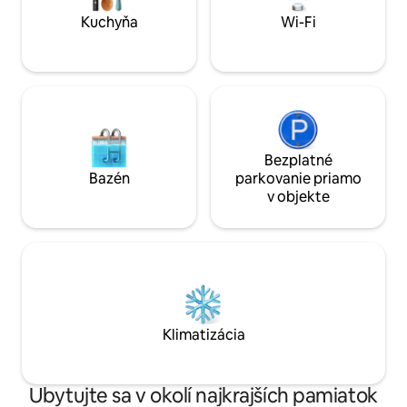
osobu za noc od 12 rokov Obloha v
miestnosti na vás čaká
Kuchyňa
Wi-Fi
Bezplatné
Bazén
parkovanie priamo
v objekte
Klimatizácia
Ubytujte sa v okolí najkrajších pamiatok