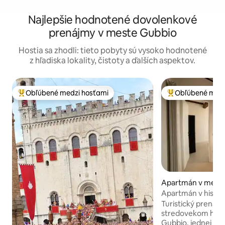
Najlepšie hodnotené dovolenkové
prenájmy v meste Gubbio
Hostia sa zhodli: tieto pobyty sú vysoko hodnotené
z hľadiska lokality, čistoty a ďalších aspektov.
Obľúbené medzi hosťami
Obľúbené medz
Najobľúbenejšie medzi hosťami
Najobľúbenejšie 
Apartmán v mest
Apartmán v histo
Turistický prenájo
stredovekom hist
Gubbio, jednej z na