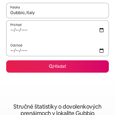
Poloha
Keď budú výsledky k dispozícii, môžete si ich prechádzať pom
Príchod
Odchod
Hľadať
Stručné štatistiky o dovolenkových
prenájmoch v lokalite Gubbio