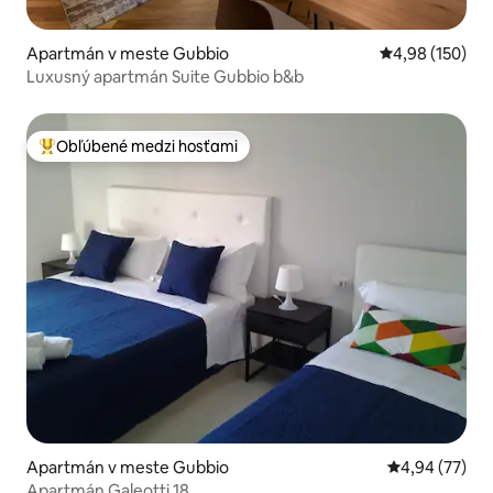
Apartmán v meste Gubbio
Priemerné ohod
4,98 (150)
Luxusný apartmán Suite Gubbio b&b
Obľúbené medzi hosťami
Najobľúbenejšie medzi hosťami
Apartmán v meste Gubbio
Priemerné oho
4,94 (77)
Apartmán Galeotti 18