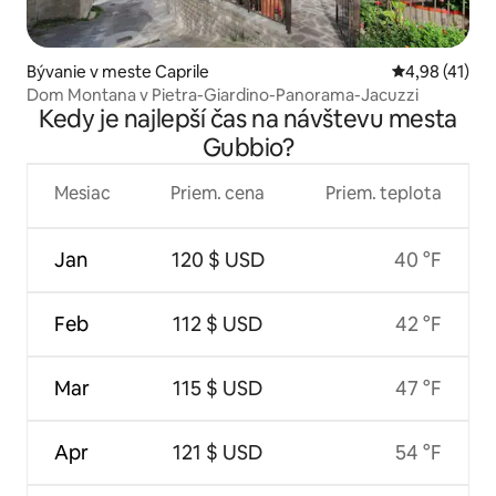
Bývanie v meste Caprile
Priemerné oho
4,98 (41)
Dom Montana v Pietra-Giardino-Panorama-Jacuzzi
Kedy je najlepší čas na návštevu mesta
Gubbio?
Mesiac
Priem. cena
Priem. teplota
Jan
120 $ USD
40 °F
Feb
112 $ USD
42 °F
Mar
115 $ USD
47 °F
Apr
121 $ USD
54 °F