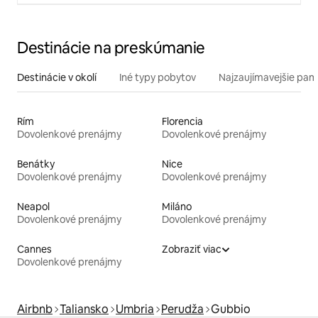
Destinácie na preskúmanie
Destinácie v okolí
Iné typy pobytov
Najzaujímavejšie pami
Rím
Florencia
Dovolenkové prenájmy
Dovolenkové prenájmy
Benátky
Nice
Dovolenkové prenájmy
Dovolenkové prenájmy
Neapol
Miláno
Dovolenkové prenájmy
Dovolenkové prenájmy
Cannes
Zobraziť viac
Dovolenkové prenájmy
Airbnb
Taliansko
Umbria
Perudža
Gubbio