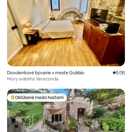
Dovolenkové bývanie v meste Gubbio
Priemerné
5 (9)
Múry svätého Vereconda
Obľúbené medzi hosťami
Najobľúbenejšie medzi hosťami