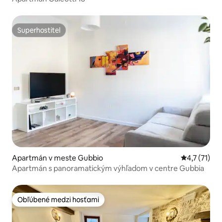
Superhostiteľ
Superhostiteľ
Apartmán v meste Gubbio
Priemerné o
4,7 (71)
Apartmán s panoramatickým výhľadom v centre Gubbia
Obľúbené medzi hosťami
Obľúbené medzi hosťami