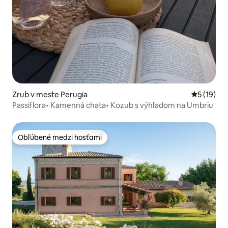
Zrub v meste Perugia
Priemerné 
5 (19)
Passiflora• Kamenná chata• Kozub s výhľadom na Umbriu
Obľúbené medzi hosťami
Obľúbené medzi hosťami