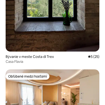
Bývanie v meste Costa di Trex
Priemerné 
5 (25)
Casa Flavia
Obľúbené medzi hosťami
Obľúbené medzi hosťami