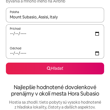
bývania a mnoho iného na Airbnb
Poloha
Keď budú výsledky k dispozícii, môžete si ich prechádzať pom
Príchod
Odchod
Hľadať
Najlepšie hodnotené dovolenkové
prenájmy v okolí mesta Hora Subasio
Hostia sa zhodli: tieto pobyty sú vysoko hodnotené
z hľadiska lokality, čistoty a ďalších aspektov.