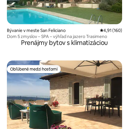
Bývanie v meste San Feliciano
Priemerné ohod
4,91 (160)
Dom 5 zmyslov – SPA – výhľad na jazero Trasimeno
Prenájmy bytov s klimatizáciou
Obľúbené medzi hosťami
Obľúbené medzi hosťami