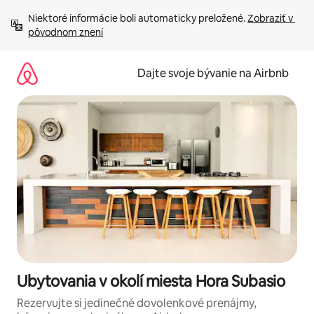
Preskočiť
Niektoré informácie boli automaticky preložené. 
Zobraziť v 
na
pôvodnom znení
obsah.
Dajte svoje bývanie na Airbnb
Ubytovania v okolí miesta Hora Subasio
Rezervujte si jedinečné dovolenkové prenájmy,