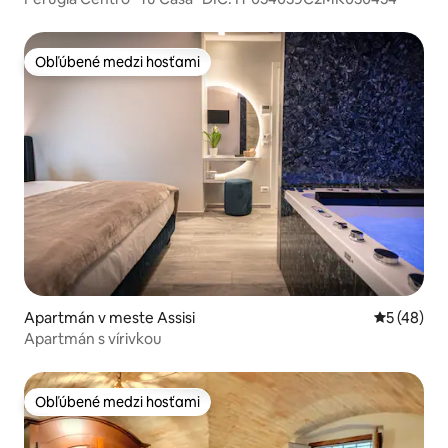
Obľúbené medzi hosťami
Obľúbené medzi hosťami
Apartmán v meste Assisi
Priemerné 
5 (48)
Apartmán s vírivkou
Obľúbené medzi hosťami
Obľúbené medzi hosťami