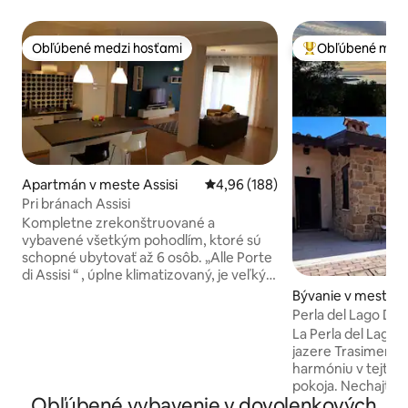
Obľúbené medzi hosťami
Obľúbené medz
Obľúbené medzi hosťami
Najobľúbenejšie 
Apartmán v meste Assisi
Priemerné ohodnotenie 4,96 z 5
4,96 (188)
Pri bránach Assisi
Kompletne zrekonštruované a
vybavené všetkým pohodlím, ktoré sú
schopné ubytovať až 6 osôb. „Alle Porte
di Assisi “ , úplne klimatizovaný, je veľký
trojizbový apartmán s rozlohou 100 m ², s
Bývanie v meste P
otvoreným priestorom, veľkou svetlou
Perla del Lago Do
obývacou izbou, kuchyňou s rúrou a
jazere Trasimeno
La Perla del Lago: 
umývačkou riadu; 1 spálňa s manželskou
jazere Trasimeno ​Znovu objavte svoju
posteľou a vlastnou kúpeľňou, 1 spálňa s
harmóniu v tejto 
manželskou posteľou a 1 spálňa s
pokoja. Nechajte s
oddelenými posteľami, 1 kúpeľňa so
Obľúbené vybavenie v dovolenkových
magickým výhľado