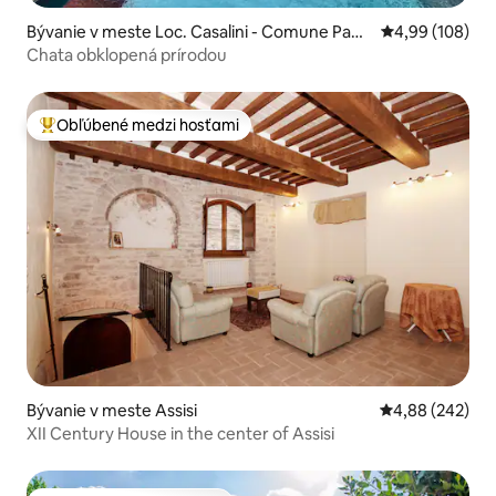
Bývanie v meste Loc. Casalini - Comune Pani
Priemerné ohod
4,99 (108)
cale
Chata obklopená prírodou
Obľúbené medzi hosťami
Najobľúbenejšie medzi hosťami
Bývanie v meste Assisi
Priemerné ohod
4,88 (242)
XII Century House in the center of Assisi