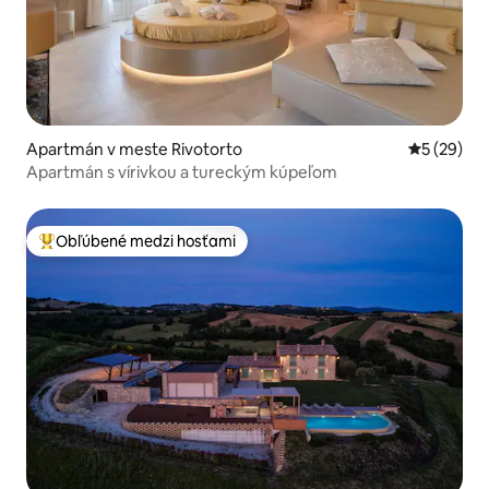
Apartmán v meste Rivotorto
Priemerné 
5 (29)
Apartmán s vírivkou a tureckým kúpeľom
Obľúbené medzi hosťami
Najobľúbenejšie medzi hosťami