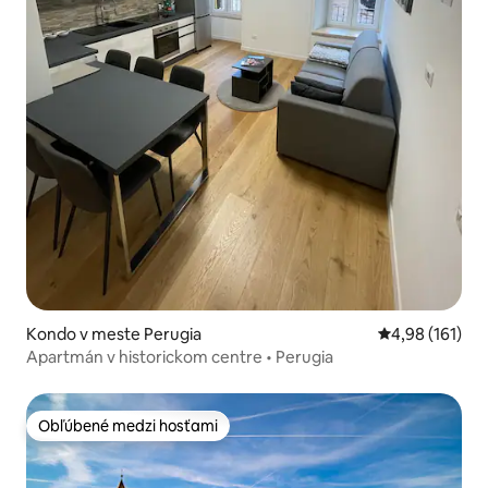
Kondo v meste Perugia
Priemerné ohod
4,98 (161)
Apartmán v historickom centre • Perugia
Obľúbené medzi hosťami
Obľúbené medzi hosťami