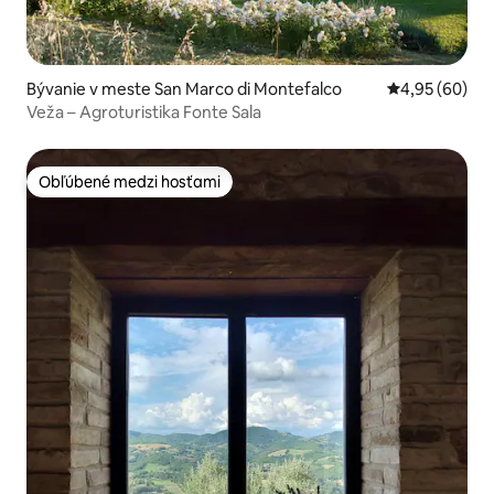
Bývanie v meste San Marco di Montefalco
Priemerné oho
4,95 (60)
Veža – Agroturistika Fonte Sala
Obľúbené medzi hosťami
Obľúbené medzi hosťami