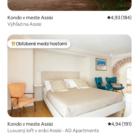
Kondo v meste Assisi
Priemerné ohod
4,93 (184)
Výhľad na Assisi
Obľúbené medzi hosťami
Najobľúbenejšie medzi hosťami
Kondo v meste Assisi
Priemerné ohod
4,94 (191)
Luxusný loft v srdci Assisi - AD Apartments