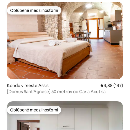
Obľúbené medzi hosťami
Obľúbené medzi hosťami
Kondo v meste Assisi
Priemerné ohod
4,88 (147)
[Domus Sant'Agnese] 50 metrov od Carla Acutisa
Obľúbené medzi hosťami
Obľúbené medzi hosťami