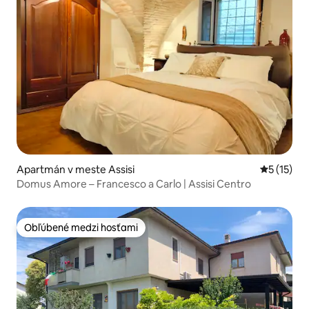
Apartmán v meste Assisi
Priemerné
5 (15)
Domus Amore – Francesco a Carlo | Assisi Centro
Obľúbené medzi hosťami
Obľúbené medzi hosťami