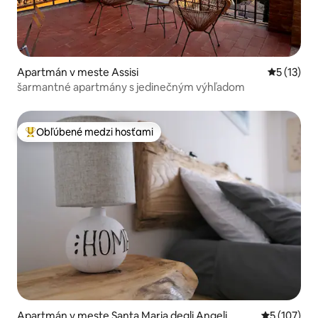
Apartmán v meste Assisi
Priemerné
5 (13)
šarmantné apartmány s jedinečným výhľadom
Obľúbené medzi hosťami
Najobľúbenejšie medzi hosťami
Apartmán v meste Santa Maria degli Angeli
Priemerné o
5 (107)