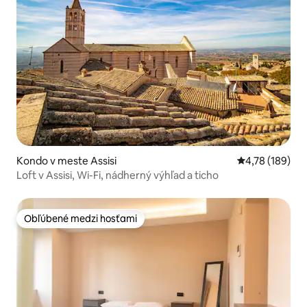
Kondo v meste Assisi
Priemerné ohod
4,78 (189)
Loft v Assisi, Wi-Fi, nádherný výhľad a ticho
Obľúbené medzi hosťami
Obľúbené medzi hosťami