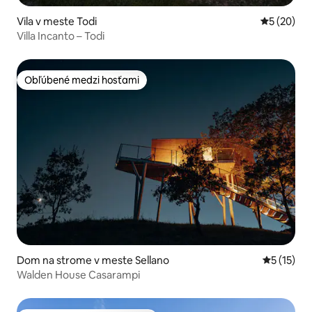
Vila v meste Todi
Priemerné 
5 (20)
Villa Incanto – Todi
Obľúbené medzi hosťami
Obľúbené medzi hosťami
Dom na strome v meste Sellano
Priemerné
5 (15)
Walden House Casarampi