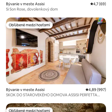
Bývanie v meste Assisi
Priemerné oh
4,7 (69)
Si Son Rose, dovolenkový dom
Obľúbené medzi hosťami
Obľúbené medzi hosťami
Bývanie v meste Assisi
Priemerné ohod
4,89 (997)
SKOK DO STAROVEKÉHO DOMOVA ASSISI PERFETTA
LETIZIA
Obľúbené medzi hosťami