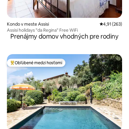
Kondo v meste Assisi
Priemerné ohod
4,91 (263)
Assisi holidays "da Regina" Free WiFi
Prenájmy domov vhodných pre rodiny
Obľúbené medzi hosťami
Najobľúbenejšie medzi hosťami