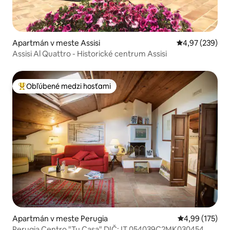
Apartmán v meste Assisi
Priemerné ohod
4,97 (239)
Assisi Al Quattro - Historické centrum Assisi
Obľúbené medzi hosťami
Najobľúbenejšie medzi hosťami
Apartmán v meste Perugia
Priemerné ohod
4,99 (175)
Perugia Centro "Tu Casa" DIČ: IT 054039C2MK030454