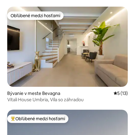
Obľúbené medzi hosťami
Obľúbené medzi hosťami
Bývanie v meste Bevagna
Priemerné
5 (13)
Vitali House Umbria, Vila so záhradou
Obľúbené medzi hosťami
Najobľúbenejšie medzi hosťami