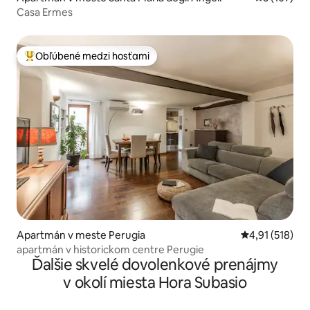
Casa Ermes
Obľúbené medzi hosťami
Najobľúbenejšie medzi hosťami
Apartmán v meste Perugia
Priemerné oho
4,91 (518)
apartmán v historickom centre Perugie
Ďalšie skvelé dovolenkové prenájmy
v okolí miesta Hora Subasio