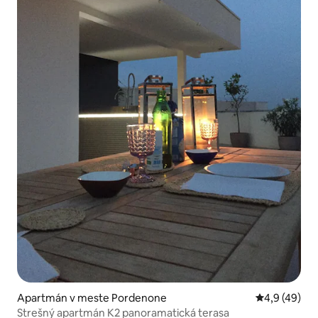
Apartmán v meste Pordenone
Priemerné oh
4,9 (49)
Strešný apartmán K2 panoramatická terasa