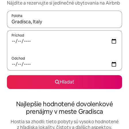
Nájdite a rezervujte si jedinečné ubytovania na Airbnb
Poloha
Keď budú výsledky k dispozícii, môžete si ich prechádzať pom
Príchod
Odchod
Hľadať
Najlepšie hodnotené dovolenkové
prenájmy v meste Gradisca
Hostia sa zhodli: tieto pobyty sú vysoko hodnotené
z hľadiska lokality, čistoty a ďalších aspektov.