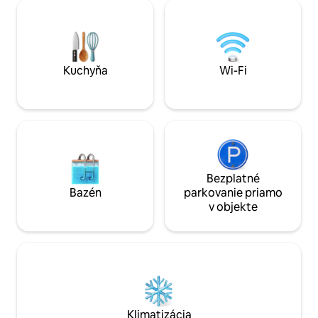
Doslova na prízem
miestom na objavovanie regiónu.
lekáreň a rôzne reš
Destinácie ako Rakúsko, Slovinsko, Terst
neposlednom rade 
a Benátky sú vzdialené 1,5 hodiny jazdy
široké okná a 55-p
autom.
obrazovka vrátane
Kuchyňa
Wi-Fi
Bezplatné
Bazén
parkovanie priamo
v objekte
Klimatizácia