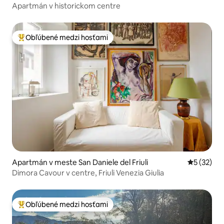
Apartmán v historickom centre
Obľúbené medzi hosťami
Najobľúbenejšie medzi hosťami
Apartmán v meste San Daniele del Friuli
Priemerné 
5 (32)
Dimora Cavour v centre, Friuli Venezia Giulia
Obľúbené medzi hosťami
Najobľúbenejšie medzi hosťami