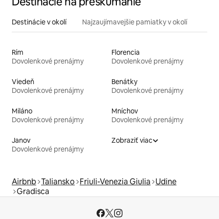
Destinácie na preskúmanie
Destinácie v okolí
Najzaujímavejšie pamiatky v okolí
Rím
Florencia
Dovolenkové prenájmy
Dovolenkové prenájmy
Viedeň
Benátky
Dovolenkové prenájmy
Dovolenkové prenájmy
Miláno
Mníchov
Dovolenkové prenájmy
Dovolenkové prenájmy
Janov
Zobraziť viac
Dovolenkové prenájmy
Airbnb
Taliansko
Friuli-Venezia Giulia
Udine
Gradisca