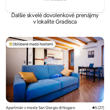
Ďalšie skvelé dovolenkové prenájmy
v lokalite Gradisca
Obľúbené medzi hosťami
Najobľúbenejšie medzi hosťami
Apartmán v meste San Giorgio di Nogaro
Priemerné 
5 (27)