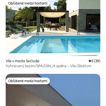
Obľúbené medzi hosťami
Obľúbené medzi hosťami
Vila v meste Sečovlje
Priemerné 
5 (39)
Vyhrievaný bazén/SPA/GRIL/4 spálne – Vila Olivetum
Obľúbené medzi hosťami
Obľúbené medzi hosťami