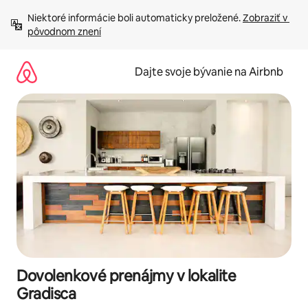
Preskočiť
Niektoré informácie boli automaticky preložené. 
Zobraziť v 
na
pôvodnom znení
obsah.
Dajte svoje bývanie na Airbnb
Dovolenkové prenájmy v lokalite
Gradisca