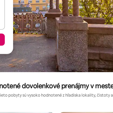
dnotené dovolenkové prenájmy v meste 
tieto pobyty sú vysoko hodnotené z hľadiska lokality, čistoty 