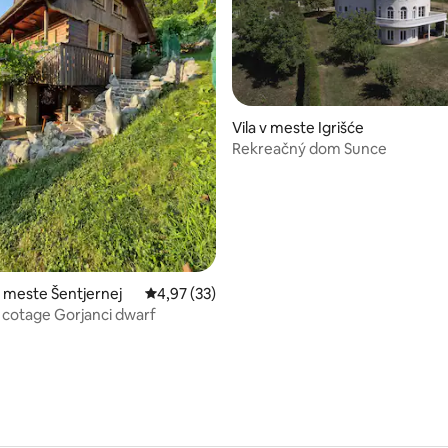
nie 5 z 5, počet hodnotení: 11
Vila v meste Igrišće
Rekreačný dom Sunce
 meste Šentjernej
Priemerné ohodnotenie 4,97 z 5, počet hod
4,97 (33)
cotage Gorjanci dwarf