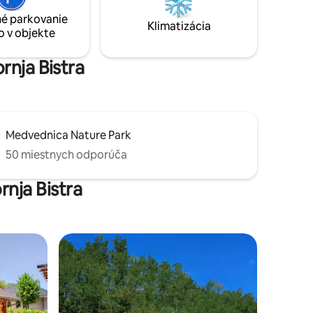
anné
očarujúci úkryt znovu zapáliť vaše puto.
é parkovanie
re dvoch
Klimatizácia
o v objekte
ším.
minút
ové
rnja Bistra
Medvednica Nature Park
50 miestnych odporúča
rnja Bistra