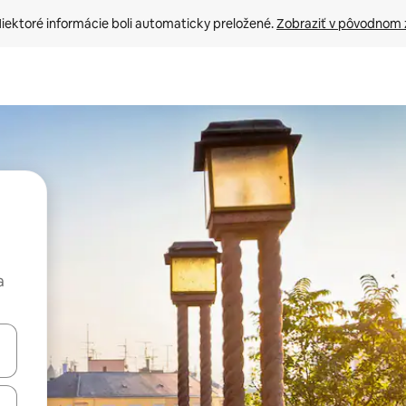
iektoré informácie boli automaticky preložené. 
Zobraziť v pôvodnom 
a
rechádzať pomocou klávesov so šípkami nahor a nadol alebo ich pres