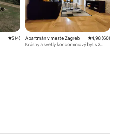
Priemerné ohodnotenie 5 z 5, počet hodnotení: 4
5 (4)
Apartmán v meste Zagreb
Priemerné ohodnotenie
4,98 (60)
Krásny a svetlý kondomíniový byt s 2
spálňami a garážou
notení: 33