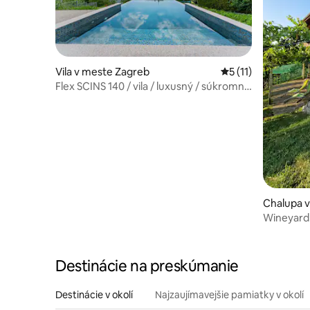
Vila v meste Zagreb
Priemerné ohodnote
5 (11)
Flex SCINS 140 / vila / luxusný / súkromný
bazén
Chalupa v
Wineyard 
Destinácie na preskúmanie
Destinácie v okolí
Najzaujímavejšie pamiatky v okolí