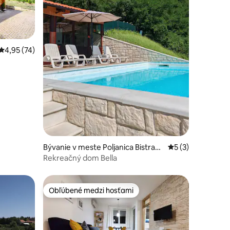
notení: 14
Priemerné ohodnotenie 4,95 z 5, počet hodnotení: 74
4,95 (74)
Bývanie v meste Poljanica Bistrans
Priemerné ohodno
5 (3)
ka
Rekreačný dom Bella
Obľúbené medzi hosťami
Obľúbené medzi hosťami