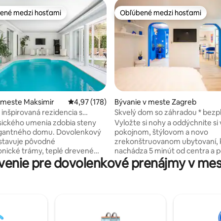
ené medzi hosťami
Obľúbené medzi hosťami
enejšie medzi hosťami
Obľúbené medzi hosťami
 meste Maksimir
Priemerné ohodnotenie 4,97 z 5, počet hodn
4,97 (178)
Bývanie v meste Zagreb
4,92 z 5, počet hodnotení: 114
 inšpirovaná rezidencia s
Skvelý dom so záhradou * bezp
azénom
parkovanie
sického umenia zdobia steny
Vyložte si nohy a oddýchnite si
egantného domu. Dovolenkový
pokojnom, štýlovom a novo
stavuje pôvodné
zrekonštruovanom ubytovaní, 
onické trámy, teplé drevené
nachádza 5 minút od centra a 
enie pre dovolenkové prenájmy v mest
slnečnú miestnosť, parnú saunu
bezplatné parkovanie. Dokonal
upravenou záhradou a
dizajnový apartmán uvedený v 
kým kútom pod sviežou
o interiérovom dizajne – vytvo
 Krásny krytý bazén, ktorý je k
váš perfektný pobyt v Záhrebe
 od 1. apríla do 1. novembra.
pre milovníkov prírody a domác
 prvé poschodie, záhrada a
miláčikov – mám mačky a psa, 
 dispozícii len pre hostí!
rezervujte, ak milujete zvieratá