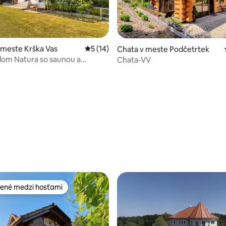
 meste Krška Vas
Priemerné ohodnotenie 5 z 5, počet hod
5 (14)
Chata v meste Podčetrtek
dom Natura so saunou a
Chata-VV
 4,98 z 5, počet hodnotení: 48
ené medzi hosťami
enejšie medzi hosťami