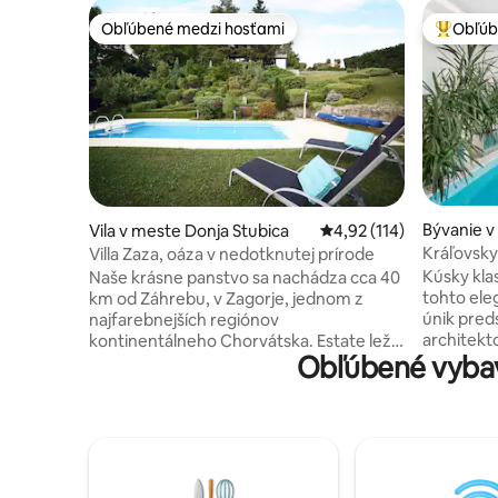
Obľúbené medzi hosťami
Obľúb
Obľúbené medzi hosťami
Najobľúb
Bývanie v
Vila v meste Donja Stubica
Priemerné ohodnotenie 
4,92 (114)
Kráľovsky
Villa Zaza, oáza v nedotknutej prírode
krytým b
Kúsky kla
Naše krásne panstvo sa nachádza cca 40
tohto el
km od Záhrebu, v Zagorje, jednom z
únik pred
najfarebnejších regiónov
architekt
kontinentálneho Chorvátska. Estate leží
Obľúbené vybav
podlahy, 
na nádhernom pozemku s rozlohou 2
a dvor s 
000 m2 a je plný výnimočných rastlín,
jedálens
stromov a kvetov. Orientácia na
pergolou.
pozemku je SW-W, ktorá dáva hosťom
dispozícii
veľa slnka počas dňa a úžasný výhľad na
Prízemie,
západ slnka. Tri hlavné body panstva sú
bazén sú k
hlavná vila, bazén a rustikálny dom pre