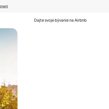
znení
Dajte svoje bývanie na Airbnb
kúmať pomocou dotykových gest či potiahnutia prstom.