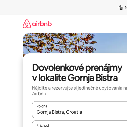
Preskočiť
N
na
obsah.
Dovolenkové prenájmy
v lokalite Gornja Bistra
Nájdite a rezervujte si jedinečné ubytovania n
Airbnb
Poloha
Keď budú výsledky k dispozícii, môžete si ich p
Príchod