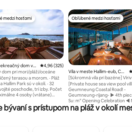
é medzi hosťami
Obľúbené medzi hosťami
é medzi hosťami
Obľúbené medzi hosťami
rekreačný dom v
Priemerné ohodnotenie 4,96 z 5, počet hodno
4,96 (325)
4,96 z 5, počet hodnotení: 613
lim-eub, Jeju-si
Vila v meste Hallim-eub, Che
P
dom pri mori/pláži/oceáne
ju
[Súkromná vila pri bazéne] Víriv
ničený terasou a morom. · Pláž
výhľadom na more - Geumneun
 Hallim Park sú v okolí. · 32
[Private house sea view pool vill
-
ité poschodie, tri izby. Počet
Geumneung Coastal Road! -
aximálne 4 osoby (vrátane)
Geumneung-rijang- ▶ 4th piece "Jeju
iadenie · Terasa: solárium mini
Su: m" Opening Celebration ◀ Na
 bývaní s prístupom na pláž v okolí m
ni bazén: 4,5 m dlhý (len
pripomenutie otvorenia nového
da) · Gril: plynový sporák na
Sum“ organizujeme špeciálne p
lie (k dispozícii sú len zásoby) ·
Vaša rezervácia prebieha so zľ
dkrovie, 4 lôžka/spálňa A (1
až do 55%. Ponuka je navrhnutá
želská posteľ 1 huso dole)
podporou predajcu a môže mať