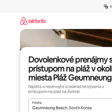
Preskočiť
N
na
obsah.
Dovolenkové prenájmy 
prístupom na pláž v okol
miesta Pláž Geumneung
Nájdite a rezervujte si jedinečné bývania s
prístupom na pláž na Airbnb
Poloha
Keď budú výsledky k dispozícii, môžete si ich p