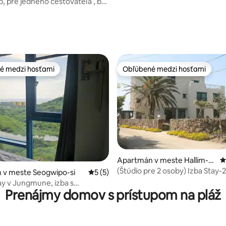
Jeju-si
, pre jedného cestovateľa , byt
instantným rezanciam a balene
i pláže
Netflix, YouTube + parkovanie 
é medzi hosťami
Obľúbené medzi hosťami
é medzi hosťami
Obľúbené medzi hosťami
 4,97 z 5, počet hodnotení: 34
Apartmán v meste Hallim-e
P
ub, Cheju
(Štúdio pre 2 osoby) Izba Stay-
 v meste Seogwipo-si
Priemerné ohodnotenie 5 z 5, počet ho
5 (5)
na more „Stay Hyeopjae 10-gil“
y v Jungmune, izba s
Prenájmy domov s prístupom na pláž
na more! - Vítané dlhodobé
!