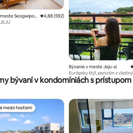
e 4,91 z 5, počet hodnotení: 11
v meste Seogwipo-
Priemerné ohodnotenie 4,88 z 5, počet hodno
4,88 (592)
 JEJU
Bývanie v meste Jeju-si
P
Európsky štýl, penzión s vlast
my bývaní v kondomíniách s prístupom 
vchodom, panelová terasa
é medzi hosťami
é medzi hosťami