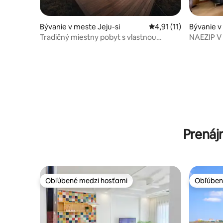
Bývanie v meste Jeju-si
Priemerné ohodnoteni
4,91 (11)
Bývanie 
si
Tradičný miestny pobyt s vlastnou
NAEZIP V
vonkajšou vírivkou
Prenáj
Obľúbené medzi hosťami
Obľúben
Obľúbené medzi hosťami
Obľúben