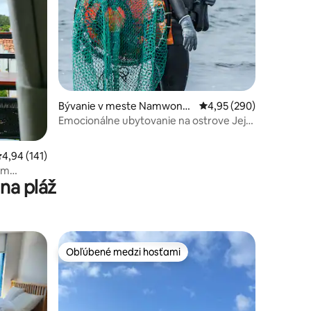
tení: 592
Bývanie v meste Namwon-e
Priemerné ohodnotenie 
4,95 (290)
up, Seogwipo-si
Emocionálne ubytovanie na ostrove Jeju
prevádzkované manželmi Haenyeo
Haenam, reštaurácia so skvelou
riemerné ohodnotenie 4,94 z 5, počet hodnotení: 141
4,94 (141)
raňajkovou ponukou, ubytovanie
ným
Myeongrang Haenyeo
na pláž
Obľúbené medzi hosťami
Obľúbené medzi hosťami