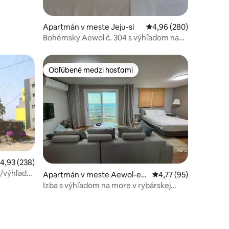
j vode #
zadarmo *
Apartmán v meste Jeju-si
Priemerné ohodnotenie 
4,96 (280)
Bohémsky Aewol č. 304 s výhľadom na
more, ubytovanie s jejujskou atmosférou
Obľúbené medzi hosťami
Obľúbené medzi hosťami
riemerné ohodnotenie 4,93 z 5, počet hodnotení: 238
4,93 (238)
2/výhľad
dnotení: 5
Apartmán v meste Aewol-eu
Priemerné ohodnoteni
4,77 (95)
p, Cheju
Izba s výhľadom na more v rybárskej
dedinke Aewol na ostrove Jeju 5