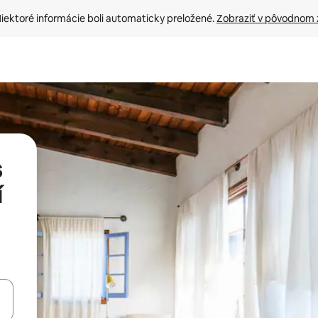
iektoré informácie boli automaticky preložené. 
Zobraziť v pôvodnom 
s
í
rechádzať pomocou klávesov so šípkami nahor a nadol alebo ich pres