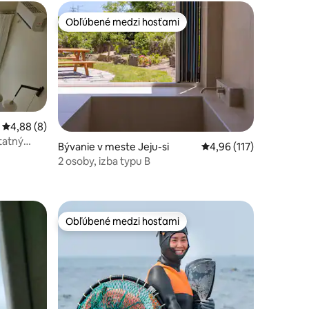
Obľúbené medzi hosťami
Obľúbené medzi hosťami
Priemerné ohodnotenie 4,88 z 5, počet hodnotení: 8
4,88 (8)
tatný
Bývanie v meste Jeju-si
Priemerné ohodnotenie
4,96 (117)
2 osoby, izba typu B
notení: 41
Obľúbené medzi hosťami
Obľúbené medzi hosťami