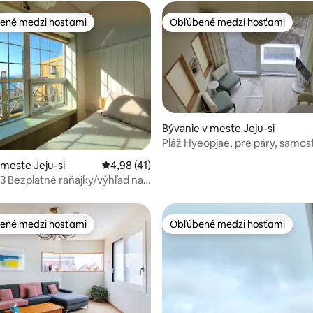
ené medzi hosťami
Obľúbené medzi hosťami
enejšie medzi hosťami
Obľúbené medzi hosťami
 4,96 z 5, počet hodnotení: 51
Bývanie v meste Jeju-si
Pláž Hyeopjae, pre páry, samos
dom, Baya-ari Soso-so 3
 meste Jeju-si
Priemerné ohodnotenie 4,98 z 5, počet hod
4,98 (41)
 Bezplatné raňajky/výhľad na
su/1 minúta od kaviareň v
minúta od pláže Handam/5
Gwakji/15 minút od Hyeopjae
ené medzi hosťami
Obľúbené medzi hosťami
enejšie medzi hosťami
Obľúbené medzi hosťami