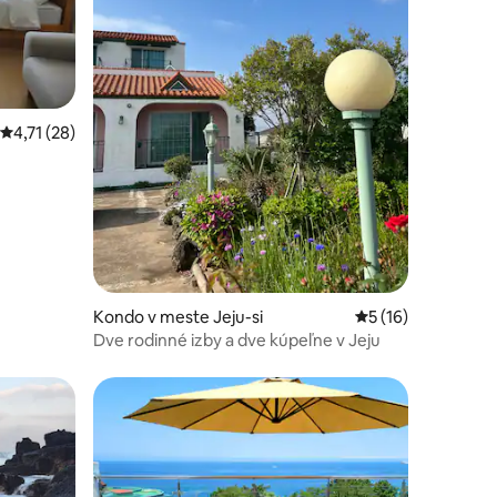
tení: 248
Priemerné ohodnotenie 4,71 z 5, počet hodnotení: 28
4,71 (28)
Kondo v meste Jeju-si
Priemerné ohodnot
5 (16)
Dve rodinné izby a dve kúpeľne v Jeju