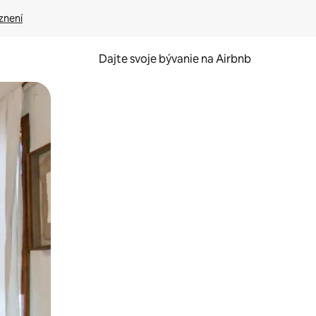
znení
Dajte svoje bývanie na Airbnb
kúmať pomocou dotykových gest či potiahnutia prstom.