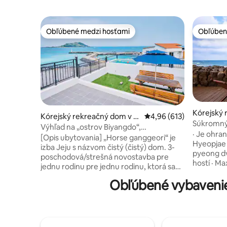
Obľúbené medzi hosťami
Obľúben
Obľúbené medzi hosťami
Obľúben
Kórejský 
Kórejský rekreačný dom v m
Priemerné ohodnotenie 
4,96 (613)
meste Hal
Súkromný 
este Hallim-eub, Cheju
Výhľad na „ostrov Biyangdo“,
· Je ohra
„smaragdové more“, „pláž Hyeopjae“ / 3.
[Opis ubytovania] „Horse ganggeori“ je
Hyeopjae a
poschodie, strešná terasa, súkromný
izba Jeju s názvom čistý (čistý) dom. 3-
pyeong dvoj
dom „Malgang-gori Hyeopjae“
poschodová/strešná novostavba pre
hostí · M
jednu rodinu pre jednu rodinu, ktorá sa
Hlavné zar
nachádza 3 minúty chôdze od pláže
Obľúbené vybavenie
bazén · Mi
Hyeopjae Výhľad na pláž Hyeopjae,
studená vo
Biangdo a Hallasan (strešná terasa) sú
drevené uh
atraktívnymi bodmi. [Využitie] 3.
Spálňa: po
poschodie (dom): izba 2 + obývacia izba +
veľká man
kuchyňa + WC 2 Súkromná strešná