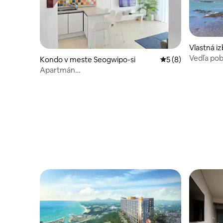
Vlastná i
eub, Chej
Vedľa pob
Kondo v meste Seogwipo-si
Priemerné ohodnot
5 (8)
Prejdite s
Apartmán
mori a nieč
#Grilovanie#Ole8KosPobrežnáPromenáda#Akademi