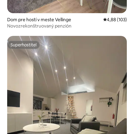
Dom pre hostí v meste Vellinge
Priemerné ohod
4,88 (103)
Novozrekonštruovaný penzión
Superhostiteľ
Superhostiteľ