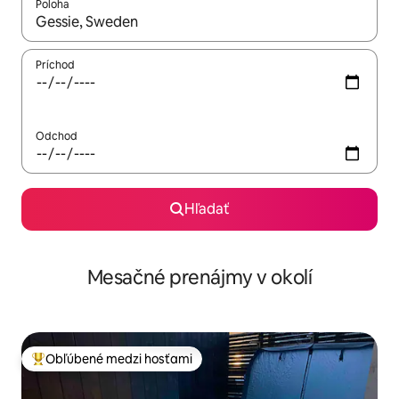
Poloha
Keď budú výsledky k dispozícii, môžete si ich prechádzať pom
Príchod
Odchod
Hľadať
Mesačné prenájmy v okolí
Obľúbené medzi hosťami
Najobľúbenejšie medzi hosťami