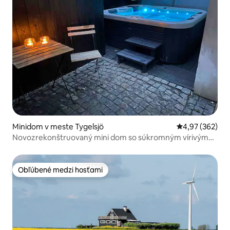
Minidom v meste Tygelsjö
Priemerné ohod
4,97 (362)
Novozrekonštruovaný mini dom so súkromným vírivým
bazénom.
Obľúbené medzi hosťami
Obľúbené medzi hosťami