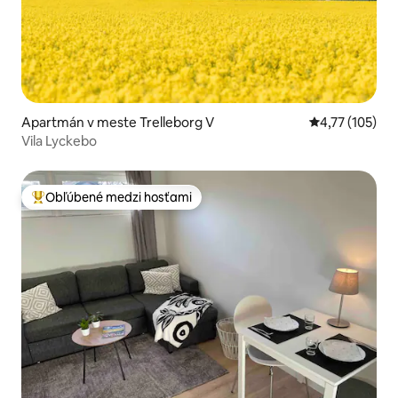
Apartmán v meste Trelleborg V
Priemerné oho
4,77 (105)
Vila Lyckebo
Obľúbené medzi hosťami
Najobľúbenejšie medzi hosťami