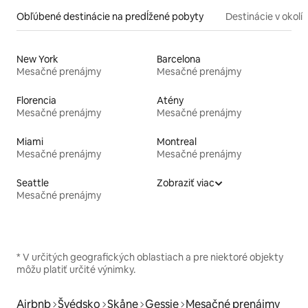
Obľúbené destinácie na predĺžené pobyty
Destinácie v okolí
New York
Barcelona
Mesačné prenájmy
Mesačné prenájmy
Florencia
Atény
Mesačné prenájmy
Mesačné prenájmy
Miami
Montreal
Mesačné prenájmy
Mesačné prenájmy
Seattle
Zobraziť viac
Mesačné prenájmy
* V určitých geografických oblastiach a pre niektoré objekty
môžu platiť určité výnimky.
Airbnb
Švédsko
Skåne
Gessie
Mesačné prenájmy