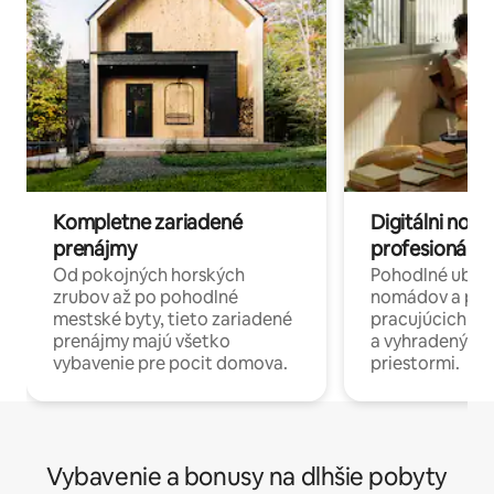
Kompletne zariadené
Digitálni nomá
prenájmy
profesionáli 
Od pokojných horských
Pohodlné ubyto
zrubov až po pohodlné
nomádov a pro
mestské byty, tieto zariadené
pracujúcich na 
prenájmy majú všetko
a vyhradenými
vybavenie pre pocit domova.
priestormi.
Vybavenie a bonusy na dlhšie pobyty