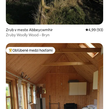
Zrub v meste Abbeycwmhir
Priemerné oho
4,99 (93)
Zruby Woolly Wood – Bryn
Obľúbené medzi hosťami
Najobľúbenejšie medzi hosťami