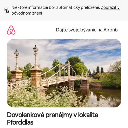
Preskočiť
Niektoré informácie boli automaticky preložené. 
Zobraziť v 
na
pôvodnom znení
obsah.
Dajte svoje bývanie na Airbnb
Dovolenkové prenájmy v lokalite
Fforddlas