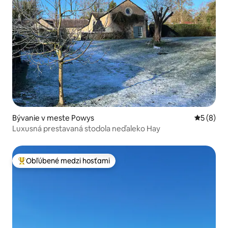
Bývanie v meste Powys
Priemerné
5 (8)
Luxusná prestavaná stodola neďaleko Hay
Obľúbené medzi hosťami
Najobľúbenejšie medzi hosťami