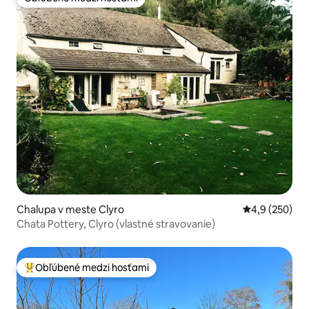
Obľúbené medzi hosťami
Chalupa v meste Clyro
Priemerné oho
4,9 (250)
Chata Pottery, Clyro (vlastné stravovanie)
Obľúbené medzi hosťami
Najobľúbenejšie medzi hosťami