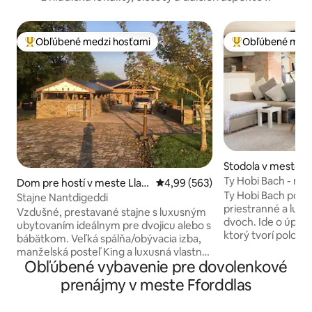
Obľúbené medzi hosťami
Obľúbené medz
Najobľúbenejšie medzi hosťami
Najobľúbenejšie 
Stodola v meste B
Ty Hobi Bach - na 
Dom pre hostí v meste Llani
Priemerné ohodnotenie 4,99 z 5
4,99 (563)
Ty Hobi Bach pon
gon
Stajne Nantdigeddi
priestranné a lux
Vzdušné, prestavané stajne s luxusným
dvoch. Ide o úplne
ubytovaním ideálnym pre dvojicu alebo s
ktorý tvorí polovic
bábätkom. Veľká spálňa/obývacia izba,
stodoly. Tento no
manželská posteľ King a luxusná vlastná
objekt z 18. storo
Obľúbené vybavenie pre dovolenkové
kúpeľňa, uteráky a toaletné potreby.
na úpätí Čiernych 
Vonku je pohodlný krytý priestor na
prenájmy v meste Fforddlas
základným bodom 
posedenie, priestor na varenie s
úchvatnom regióne
krásnym výhľadom, chiminea. Pripojený