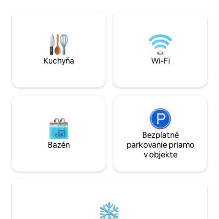
na tomto úžasnom
3 akre Paddock. Vnútri je chladnička,
oddych; moderný 
mikrovlnná rúra, hriankovač, rýchlovarná
dubom, sklom a 
kanvica, televízor a DVD prehrávač.
priestore. Ponúka
Nachádza sa na súkromnom pozemku.
veľkú záhradu s p
1,5 míle od Hay-on-Wye vo vidieckej, ale
vybavenú kuchyňu,
prístupnej oblasti na celoročné
kompletnú posteľn
prestávky. Súkromné parkovisko. Psy sú
Kuchyňa
Wi-Fi
vítané (pozri podmienky)
Bezplatné
Bazén
parkovanie priamo
v objekte