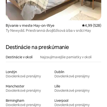
Bývanie v meste Hay-on-Wye
Priemerné ohod
4,99 (528)
Ty Newydd. Priestranná dvojlôžková izba v srdci Hay
Destinácie na preskúmanie
Destinácie v okolí
Najzaujímavejšie pamiatky v okolí
Londýn
Dublin
Dovolenkové prenájmy
Dovolenkové prenájmy
Manchester
Lille
Dovolenkové prenájmy
Dovolenkové prenájmy
Birmingham
Liverpool
Dovolenkové prenájmy
Dovolenkové prenájmy