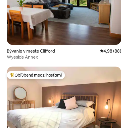
Bývanie v meste Clifford
Priemerné oho
4,98 (88)
Wyeside Annex
Obľúbené medzi hosťami
Najobľúbenejšie medzi hosťami