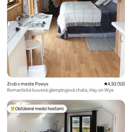
Zrub v meste Powys
Priemerné oho
4,92 (53)
Romantická luxusná glampingová chata, Hay on Wye
Obľúbené medzi hosťami
Najobľúbenejšie medzi hosťami