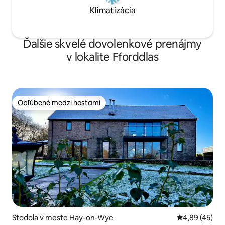
Klimatizácia
Ďalšie skvelé dovolenkové prenájmy
v lokalite Fforddlas
Obľúbené medzi hosťami
Obľúbené medzi hosťami
Stodola v meste Hay-on-Wye
Priemerné oho
4,89 (45)