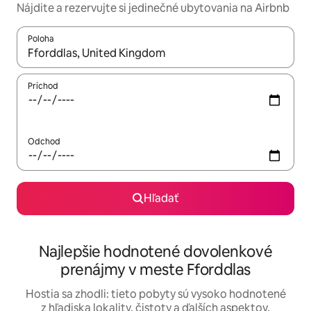
Nájdite a rezervujte si jedinečné ubytovania na Airbnb
Poloha
Keď budú výsledky k dispozícii, môžete si ich prechádzať pom
Príchod
Odchod
Hľadať
Najlepšie hodnotené dovolenkové
prenájmy v meste Fforddlas
Hostia sa zhodli: tieto pobyty sú vysoko hodnotené
z hľadiska lokality, čistoty a ďalších aspektov.