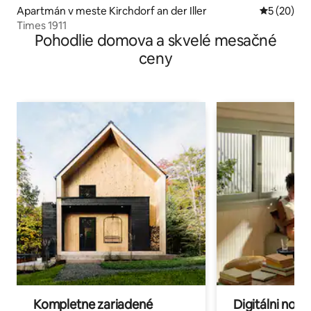
Apartmán v meste Kirchdorf an der Iller
Priemerné 
5 (20)
Times 1911
Pohodlie domova a skvelé mesačné
ceny
Kompletne zariadené
Digitálni nomá