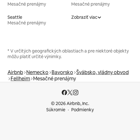
Mesačné prenájmy
Mesačné prenájmy
Seattle
Zobraziť viac
Mesačné prenájmy
* V určitých geografických oblastiach a pre niektoré objekty
môžu platiť určité výnimky.
Airbnb
Nemecko
Bavorsko
Švábsko, vládny obvod
Fellheim
Mesačné prenájmy
© 2026 Airbnb, Inc.
Súkromie
Podmienky