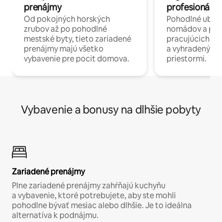
prenájmy
profesionáli 
Od pokojných horských
Pohodlné ubyto
zrubov až po pohodlné
nomádov a pro
mestské byty, tieto zariadené
pracujúcich na 
prenájmy majú všetko
a vyhradenými
vybavenie pre pocit domova.
priestormi.
Vybavenie a bonusy na dlhšie pobyty
Zariadené prenájmy
Plne zariadené prenájmy zahŕňajú kuchyňu
a vybavenie, ktoré potrebujete, aby ste mohli
pohodlne bývať mesiac alebo dlhšie. Je to ideálna
alternatíva k podnájmu.