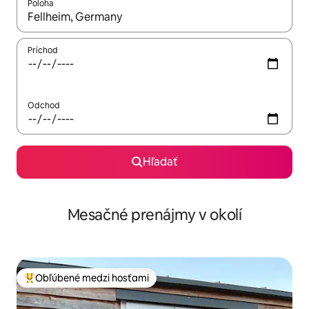
Poloha
Keď budú výsledky k dispozícii, môžete si ich prechádzať pom
Príchod
Odchod
Hľadať
Mesačné prenájmy v okolí
Obľúbené medzi hosťami
Najobľúbenejšie medzi hosťami