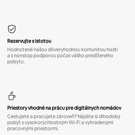
Rezervujte s istotou
Hodnotené našou dôveryhodnou komunitou hostí
a s nonstop podporou počas vášho predĺženého
pobytu.
Priestory vhodné na prácu pre digitálnych nomádov
Cestujete a pracujete zároveň? Nájdite si dlhodobý
pobyt s vysokorýchlostným Wi-Fi a vyhradenými
pracovnými priestormi.