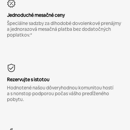
Jednoduché mesačné ceny
Špeciálne sadzby za dlhodobé dovolenkové prenájmy
a jednorazová mesačná platba bez dodatočných
poplatkov.*
Rezervujte s istotou
Hodnotené našou dôveryhodnou komunitou hostí
a s nonstop podporou počas vášho predĺženého
pobytu.