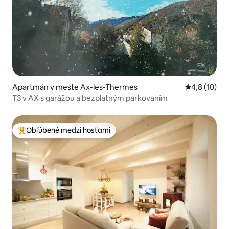
Apartmán v meste Ax-les-Thermes
Priemerné o
4,8 (10)
T3 v AX s garážou a bezplatným parkovaním
Obľúbené medzi hosťami
Najobľúbenejšie medzi hosťami