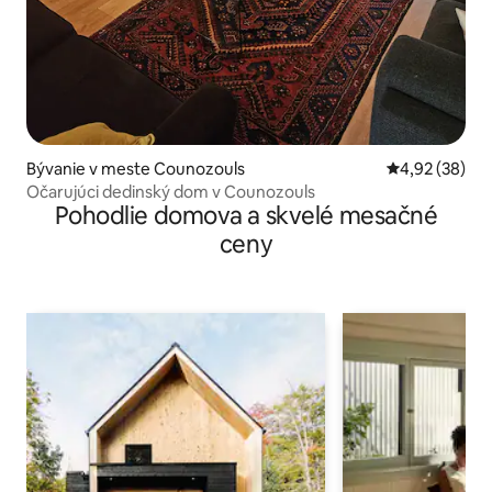
Bývanie v meste Counozouls
Priemerné oho
4,92 (38)
Očarujúci dedinský dom v Counozouls
Pohodlie domova a skvelé mesačné
ceny