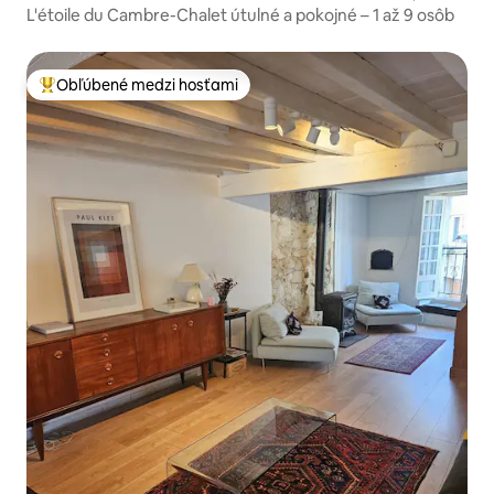
L'étoile du Cambre-Chalet útulné a pokojné – 1 až 9 osôb
Obľúbené medzi hosťami
Najobľúbenejšie medzi hosťami