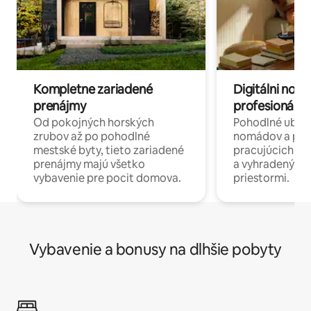
Kompletne zariadené
Digitálni nomá
prenájmy
profesionáli 
Od pokojných horských
Pohodlné ubyto
zrubov až po pohodlné
nomádov a pro
mestské byty, tieto zariadené
pracujúcich na 
prenájmy majú všetko
a vyhradenými
vybavenie pre pocit domova.
priestormi.
Vybavenie a bonusy na dlhšie pobyty