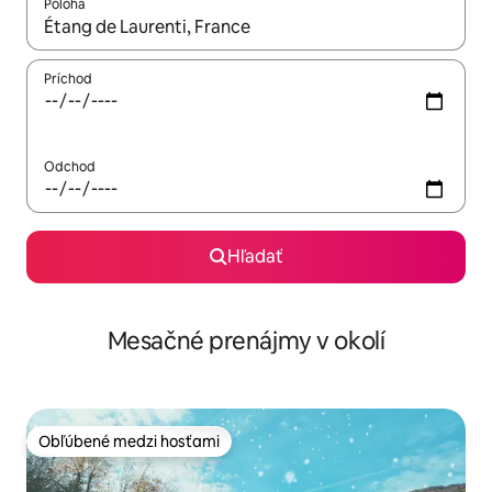
Poloha
Keď budú výsledky k dispozícii, môžete si ich prechádzať pom
Príchod
Odchod
Hľadať
Mesačné prenájmy v okolí
Obľúbené medzi hosťami
Obľúbené medzi hosťami