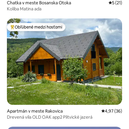
Chatka v meste Bosanska Otoka
Priemerné
5 (21)
Koliba Matina ada
Obľúbené medzi hosťami
Najobľúbenejšie medzi hosťami
Apartmán v meste Rakovica
Priemerné oho
4,97 (36)
Drevená vila OLD OAK app2 Plitvické jazerá