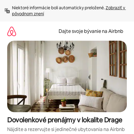
Preskočiť
Niektoré informácie boli automaticky preložené. 
Zobraziť v 
na
pôvodnom znení
obsah.
Dajte svoje bývanie na Airbnb
Dovolenkové prenájmy v lokalite Drage
Nájdite a rezervujte si jedinečné ubytovania na Airbnb