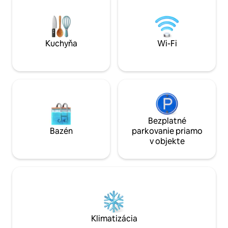
jednotlivcov – dob
apartmáne, tento apartmán je ideálnym
milovníkov prírody
ubytovaním pre vašu dovolenku.
únik v jednom z naj
Apartmán sa nachádza na prvom
najpokojnejších pro
poschodí domu a je prístupný len
dokážete predstav
Kuchyňa
Wi-Fi
schodmi.
Bezplatné
Bazén
parkovanie priamo
v objekte
Klimatizácia