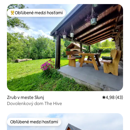
Obľúbené medzi hosťami
Najobľúbenejšie medzi hosťami
Zrub v meste Slunj
Priemerné oho
4,98 (43)
Dovolenkový dom The Hive
Obľúbené medzi hosťami
Obľúbené medzi hosťami