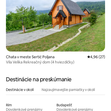
Chata v meste Sertić Poljana
Priemerné oho
4,96 (27)
Vila Velika Rekreačný dom (4 hviezdičky)
Destinácie na preskúmanie
Destinácie v okolí
Najzaujímavejšie pamiatky v okolí
Rím
Budapešť
Dovolenkové prenájmy
Dovolenkové prenájmy