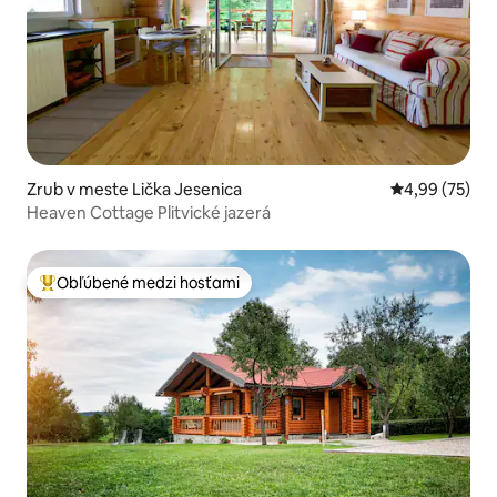
Zrub v meste Lička Jesenica
Priemerné oho
4,99 (75)
Heaven Cottage Plitvické jazerá
Obľúbené medzi hosťami
Najobľúbenejšie medzi hosťami