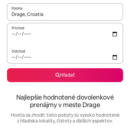
Poloha
Keď budú výsledky k dispozícii, môžete si ich prechádzať pom
Príchod
Odchod
Hľadať
Najlepšie hodnotené dovolenkové
prenájmy v meste Drage
Hostia sa zhodli: tieto pobyty sú vysoko hodnotené
z hľadiska lokality, čistoty a ďalších aspektov.