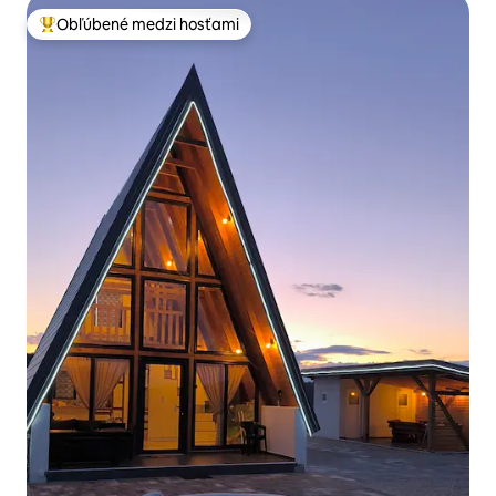
Obľúbené medzi hosťami
Najobľúbenejšie medzi hosťami