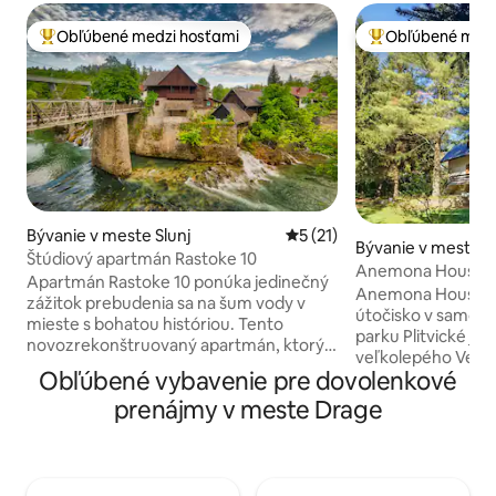
Obľúbené medzi hosťami
Obľúbené medz
Najobľúbenejšie medzi hosťami
Najobľúbenejšie 
Bývanie v meste Slunj
Priemerné ohodnotenie 5 z 
5 (21)
Bývanie v meste Pl
Štúdiový apartmán Rastoke 10
o
Anemona House –
Apartmán Rastoke 10 ponúka jedinečný
vodopádu
Anemona House je
zážitok prebudenia sa na šum vody v
útočisko v samom
mieste s bohatou históriou. Tento
parku Plitvické ja
novozrekonštruovaný apartmán, ktorý
veľkolepého Veľk
bol kedysi domovom veľkej mlynárskej
Obľúbené vybavenie pre dovolenkové
najvyššieho v Cho
rodiny a miestom stretnutí miestnych
metrov. Je obklo
prenájmy v meste Drage
obyvateľov a cestovateľov, je zmesou
prírodou a ponúk
tradície a sofistikovanosti. Či už si
pohodlia, súkromia
vyberiete aktívnu dovolenku a
príjemný domov, kt
objavovanie prírodných krás, užívanie si
páry, rodiny (s deť
neďalekej pláže alebo pobyt v