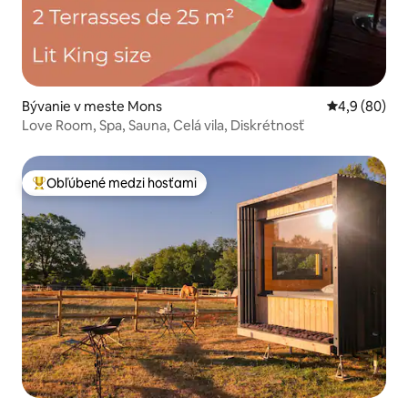
Bývanie v meste Mons
Priemerné oh
4,9 (80)
Love Room, Spa, Sauna, Celá vila, Diskrétnosť
Obľúbené medzi hosťami
Najobľúbenejšie medzi hosťami