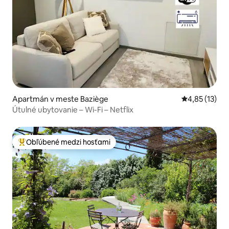
Apartmán v meste Baziège
Priemerné oh
4,85 (13)
Útulné ubytovanie – Wi-Fi – Netflix
Obľúbené medzi hosťami
Najobľúbenejšie medzi hosťami