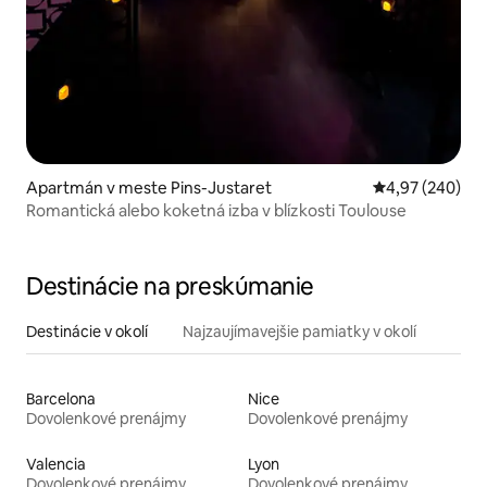
Apartmán v meste Pins-Justaret
Priemerné ohod
4,97 (240)
Romantická alebo koketná izba v blízkosti Toulouse
Destinácie na preskúmanie
Destinácie v okolí
Najzaujímavejšie pamiatky v okolí
Barcelona
Nice
Dovolenkové prenájmy
Dovolenkové prenájmy
Valencia
Lyon
Dovolenkové prenájmy
Dovolenkové prenájmy