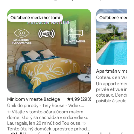
Obľúbené medzi hosťami
Obľúbené medzi 
Obľúbené medzi hosťami
Obľúbené medzi 
Apartmán v meste 
Coteaux en Vue
Un appartement l
privée et vue impr
coteaux. L'endroit
Minidom v meste Baziège
Priemerné ohodnotenie 4,99 z 5
4,99 (293)
paisible à seuleme
Únik do prírody - Tiny house - Vidiek
(25 min du centre-v
Lauragaise
✨ Vitajte v tomto očarujúcom malom
couple avec un enf
dome, ktorý sa nachádza v srdci vidieku
groupe de 3, vous 
Lauragais, len 20 minút od Toulouse! ✨
cuisine équipée, d
Tento útulný domček uprostred prírody
TV et d'un espace t