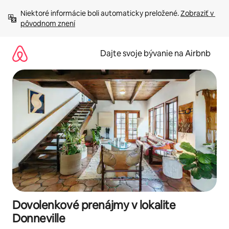
Preskočiť
Niektoré informácie boli automaticky preložené. 
Zobraziť v 
na
pôvodnom znení
obsah.
Dajte svoje bývanie na Airbnb
Dovolenkové prenájmy v lokalite
Donneville