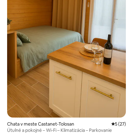
Chata v meste Castanet-Tolosan
Priemerné 
5 (27)
Útulné a pokojné – Wi-Fi – Klimatizácia – Parkovanie