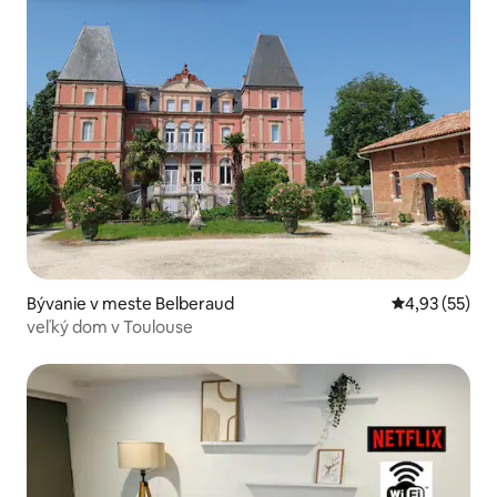
Bývanie v meste Belberaud
Priemerné oho
4,93 (55)
veľký dom v Toulouse