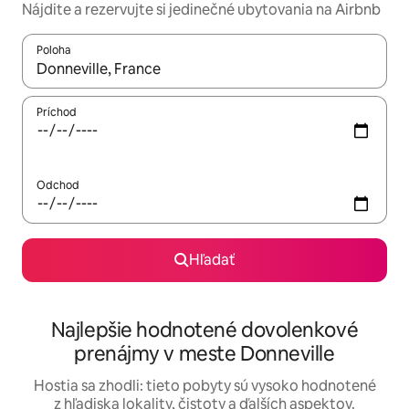
Nájdite a rezervujte si jedinečné ubytovania na Airbnb
Poloha
Keď budú výsledky k dispozícii, môžete si ich prechádzať pom
Príchod
Odchod
Hľadať
Najlepšie hodnotené dovolenkové
prenájmy v meste Donneville
Hostia sa zhodli: tieto pobyty sú vysoko hodnotené
z hľadiska lokality, čistoty a ďalších aspektov.