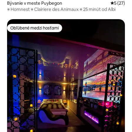
Bývanie v meste Puybegon
Priemerné 
5 (27)
※ Homnest ※ Clairiere des Animaux ※ 25 minút od Albi
Obľúbené medzi hosťami
Obľúbené medzi hosťami