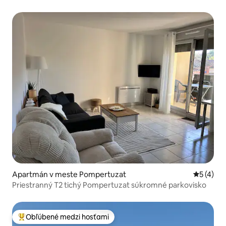
Apartmán v meste Pompertuzat
Priemerné
5 (4)
Priestranný T2 tichý Pompertuzat súkromné parkovisko
Obľúbené medzi hosťami
Najobľúbenejšie medzi hosťami