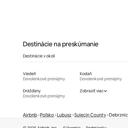
Destinácie na preskúmanie
Destinácie v okolí
Viedeň
Kodaň
Dovolenkové prenájmy
Dovolenkové prenájmy
Drážďany
Zobraziť viac
Dovolenkové prenájmy
Airbnb
Poľsko
Lubusz
Sulęcin County
Debrzni