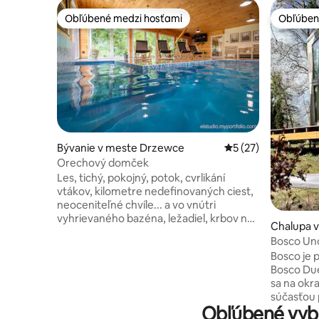
Obľúbené medzi hosťami
Obľúben
Obľúbené medzi hosťami
Obľúben
Bývanie v meste Drzewce
Priemerné ohodnote
5 (27)
Orechový domček
Les, tichý, pokojný, potok, cvrlikání
vtákov, kilometre nedefinovaných ciest,
neoceniteľné chvíle... a vo vnútri
vyhrievaného bazéna, ležadiel, krbov na
Chalupa 
drevo a podložky na jogu. Chalupa s
Bosco Un
orechmi nachádzajúca sa v srdci púšte
Bosco je p
Rzepinska pre 6 - 8 osôb ponúka priamy
Bosco Du
kontakt s voľne žijúcimi zvieratami a
sa na okra
pohodlie pri relaxácii a relaxácii . Chata
súčasťou 
má 3 spálne, plne vybavenú kuchyňu,
Obľúbené vyb
jazerami 
dve kúpeľne, dve kúpeľne, veľký obývací