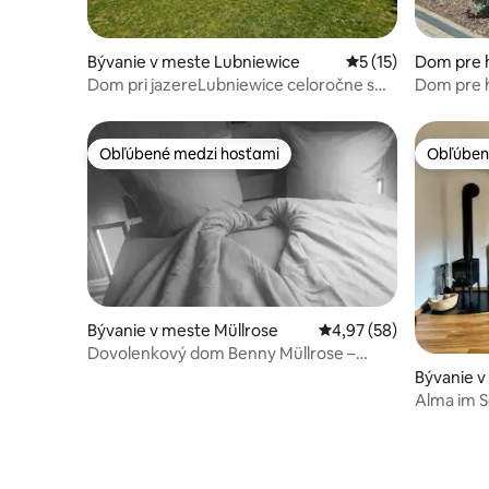
Bývanie v meste Lubniewice
Priemerné ohodnote
5 (15)
Dom pre 
ska
Dom pri jazereLubniewice celoročne s
Dom pre h
vírivkou
Obľúbené medzi hosťami
Obľúben
Obľúbené medzi hosťami
Obľúben
Bývanie v meste Müllrose
Priemerné ohodnotenie
4,97 (58)
Dovolenkový dom Benny Müllrose –
brána do Schlaubetalu
Bývanie 
mmendor
Alma im S