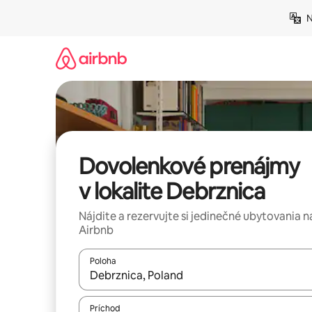
Preskočiť
N
na
obsah.
Dovolenkové prenájmy
v lokalite Debrznica
Nájdite a rezervujte si jedinečné ubytovania n
Airbnb
Poloha
Keď budú výsledky k dispozícii, môžete si ich p
Príchod