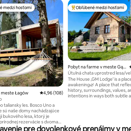
é medzi hosťami
Obľúbené medzi hosťami
é medzi hosťami
Najobľúbenejšie medzi hosťami
nie 5 z 5, počet hodnotení: 27
Pobyt na farme v meste Gąd
ków Mały
Útulná chata uprostred lesa/ve
sauna/príroda
The House ‚GM Lodge’ is a plac
awakening🌿 A place that reflec
history, surroundings, values, 
v meste Łagów
Priemerné ohodnotenie 4,96 z 5, počet hodno
4,96 (108)
intentions in ways both subtle 
o
You‘ve got a large living room w
o taliansky les. Bosco Uno a
fireplace 🔥, 2 bedrooms, relax
e sú naše domy nachádzajúce
bathroom with a private big sa
ji bukového lesa, ktorý je
your stay🏡 and surrounded for
prírodnej rezervácie s dvoma
GM Lodge is created from an ol
avenie pre dovolenkové prenájmy v me
s krásnou smaragdovou vodou.
2020. We stand for the nature