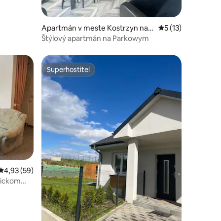
notení: 11
Apartmán v meste Kostrzyn nad
Priemerné ohodnot
5 (13)
Odrą
Štýlový apartmán na Parkowym
Superhostiteľ
Superhostiteľ
otení: 28
Priemerné ohodnotenie 4,93 z 5, počet hodnotení: 59
4,93 (59)
rickom