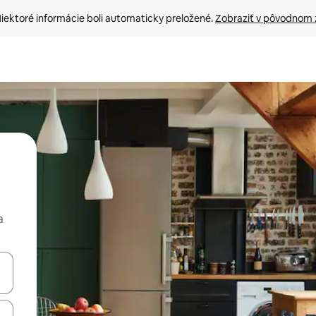
iektoré informácie boli automaticky preložené. 
Zobraziť v pôvodnom 
a
rechádzať pomocou klávesov so šípkami nahor a nadol alebo ich pres