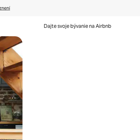
znení
Dajte svoje bývanie na Airbnb
kúmať pomocou dotykových gest či potiahnutia prstom.