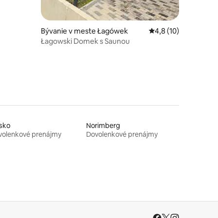
Bývanie v meste Łagówek
Priemerné ohodnoten
4,8 (10)
Łagowski Domek s Saunou
sko
Norimberg
volenkové prenájmy
Dovolenkové prenájmy