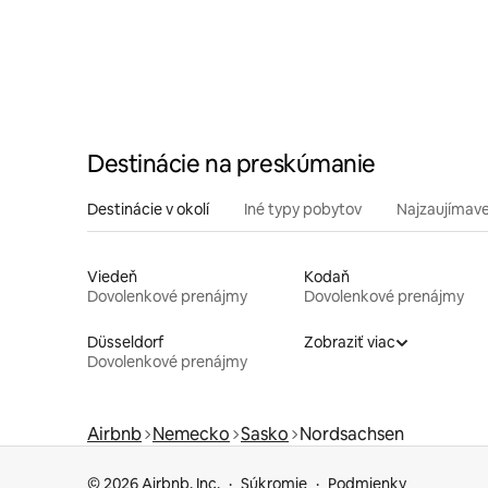
Destinácie na preskúmanie
Destinácie v okolí
Iné typy pobytov
Najzaujímave
Viedeň
Kodaň
Dovolenkové prenájmy
Dovolenkové prenájmy
Düsseldorf
Zobraziť viac
Dovolenkové prenájmy
Airbnb
Nemecko
Sasko
Nordsachsen
© 2026 Airbnb, Inc.
Súkromie
Podmienky