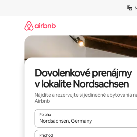
Preskočiť
N
na
obsah.
Dovolenkové prenájmy
v lokalite Nordsachsen
Nájdite a rezervujte si jedinečné ubytovania n
Airbnb
Poloha
Keď budú výsledky k dispozícii, môžete si ich p
Príchod