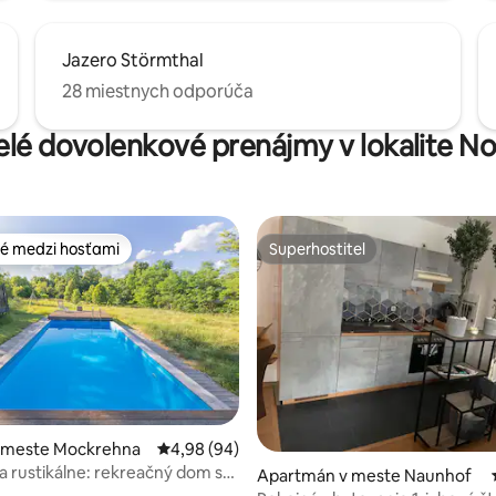
Jazero Störmthal
28 miestnych odporúča
velé dovolenkové prenájmy v lokalite N
é medzi hosťami
Superhostiteľ
é medzi hosťami
Superhostiteľ
v meste Mockrehna
Priemerné ohodnotenie 4,98 z 5, počet hodn
4,98 (94)
 rustikálne: rekreačný dom s
 4,97 z 5, počet hodnotení: 31
Apartmán v meste Naunhof
bazénom