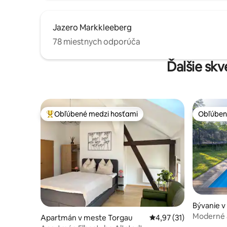
Jazero Markkleeberg
78 miestnych odporúča
Ďalšie sk
Obľúbené medzi hosťami
Obľúben
Najobľúbenejšie medzi hosťami
Obľúben
Bývanie 
Moderné a
Apartmán v meste Torgau
Priemerné ohodnotenie
4,97 (31)
veľkým 