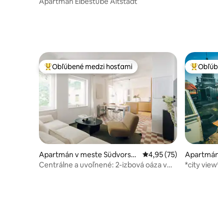
Apartmán Elbestube Altstadt
Obľúbené medzi hosťami
Obľúb
Najobľúbenejšie medzi hosťami
Najobľúb
Apartmán v meste Südvorsta
Priemerné ohodnotenie
4,95 (75)
Apartmán
dt
Centrálne a uvoľnené: 2-izbová oáza v
*city vie
južnej časti Lipska
parkovisk