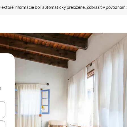
iektoré informácie boli automaticky preložené. 
Zobraziť v pôvodnom 
a
rechádzať pomocou klávesov so šípkami nahor a nadol alebo ich pres