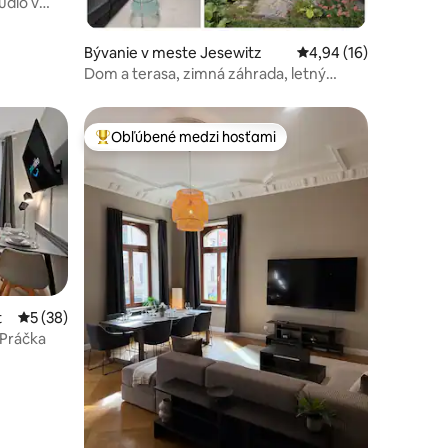
údio v
Bývanie v meste Jesewitz
Priemerné ohodnoteni
4,94 (16)
Dom a terasa, zimná záhrada, letný
bazén, garáž
Obľúbené medzi hosťami
Najobľúbenejšie medzi hosťami
otení: 85
t
Priemerné ohodnotenie 5 z 5, počet hodnotení: 38
5 (38)
 Práčka