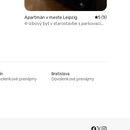
Apartmán v meste Leipzig
Priemerné ohodno
5 (9)
4-izbový byt v starostavbe s parkovacím
miestom vo Waldstraßenviertel
ín
Bratislava
volenkové prenájmy
Dovolenkové prenájmy