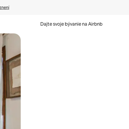
znení
Dajte svoje bývanie na Airbnb
kúmať pomocou dotykových gest či potiahnutia prstom.