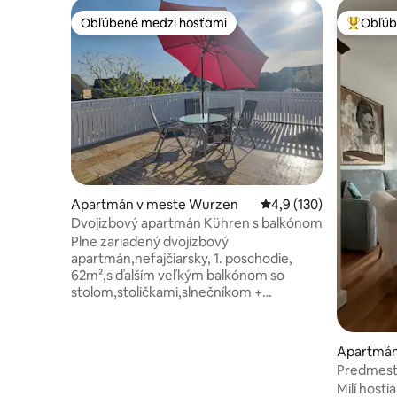
Obľúbené medzi hosťami
Obľúb
Obľúbené medzi hosťami
Najobľúb
Apartmán v meste Wurzen
Priemerné ohodnotenie
4,9 (130)
Dvojizbový apartmán Kühren s balkónom
Plne zariadený dvojizbový
apartmán,nefajčiarsky, 1. poschodie,
62m²,s ďalším veľkým balkónom so
stolom,stoličkami,slnečníkom +
elektrickým grilom. Kuchyňa je vybavená
chladničkou,mrazničkou, mikrovlnnou
rúrou, rýchlovarnou kanvicou,
Apartmán
kávovarom, hriankovačom,
tz
Predmests
riadom,príbormi a koreninami. Kúpeľňa s
Lipsko Ci
Milí host
vaňou+sprchovacím