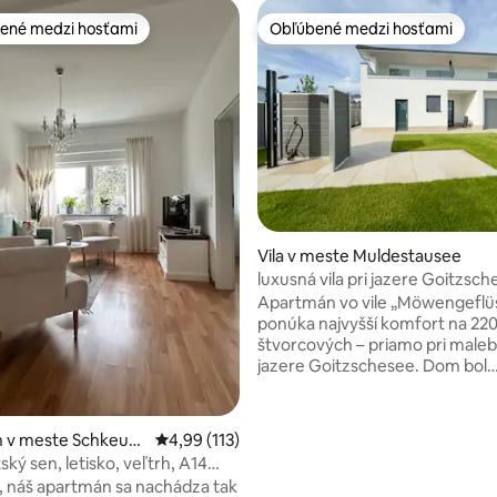
ené medzi hosťami
Obľúbené medzi hosťami
enejšie medzi hosťami
Obľúbené medzi hosťami
 4,9 z 5, počet hodnotení: 130
Vila v meste Muldestausee
luxusná vila pri jazere Goitzsc
Apartmán vo vile „Möwengeflü
ponúka najvyšší komfort na 22
štvorcových – priamo pri mal
jazere Goitzschesee. Dom bol
dokončený v roku 2025 a zaujm
otvorenou architektúrou a
vysokokvalitným vybavením. O
 v meste Schkeudi
Priemerné ohodnotenie 4,99 z 5, počet hodn
4,99 (113)
izba a jedáleň ponúkajú priamy
ký sen, letisko, veľtrh, A14
jazero vďaka veľkým okenným
ty
ia, náš apartmán sa nachádza tak
priečeliam. Útulná relaxácia a š