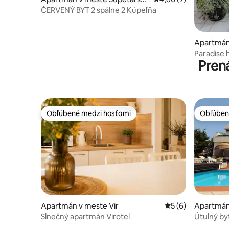
Draga
ČERVENÝ BYT 2 spálne 2 Kúpeľňa
Apartmán
Rabu
Paradise 
Pren
appartma
Obľúbené medzi hosťami
Obľúben
Obľúbené medzi hosťami
Obľúben
Apartmán v meste Vir
Priemerné ohodnot
5 (6)
Apartmán
Slnečný apartmán Virotel
Útulný by
mora!