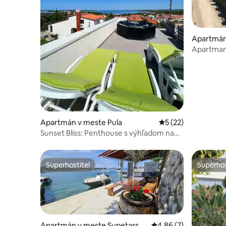
Apartmán
Apartman
Apartmán v meste Pula
Priemerné ohodnote
5 (22)
Sunset Bliss: Penthouse s výhľadom na
more + strešná vírivka
Superhostiteľ
Superhos
Superhostiteľ
Superhos
Apartmán v meste Supetarska
Priemerné ohodnoteni
4,86 (7)