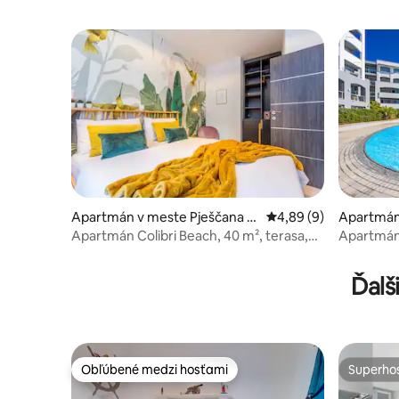
Apartmán v meste Pješčana U
Priemerné ohodnoteni
4,89 (9)
Apartmán
vala
Apartmán Colibri Beach, 40 m², terasa,
Apartmán 
vrátane SUP
výhľadom
Ďalš
Obľúbené medzi hosťami
Superhos
Obľúbené medzi hosťami
Superhos