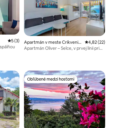
Priemerné ohodnotenie 5 z 5, počet hodnotení: 3
5 (3)
Apartmán v meste Crikvenic
Priemerné ohodnoteni
4,82 (22)
otení: 60
 spálňou
a
Apartmán Oliver – Selce, v prvej línii pri
mori
Obľúbené medzi hosťami
Obľúbené medzi hosťami