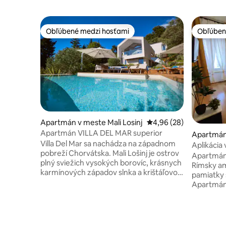
Obľúbené medzi hosťami
Obľúben
Obľúbené medzi hosťami
Obľúben
Apartmán v meste Mali Losinj
Priemerné ohodnotenie
4,96 (28)
Apartmán VILLA DEL MAR superior
Apartmán
Villa Del Mar sa nachádza na západnom
Aplikácia
pobreží Chorvátska. Mali Lošinj je ostrov
domáce z
Apartmán 
plný sviežich vysokých borovíc, krásnych
Rímsky am
karmínových západov slnka a krištáľovo
pamiatky s
čistých vôd. Tieto apartmány s
Apartmán 
vyhrievaným bazénom s výhľadom na
autobusov
more sú od leta 2021 úplne nové a
ísť na naj
ponúkajú neutrálny a moderný nábytok s
Pjescana u
čímkoľvek, čo by ste očakávali, že si
zátoka a 