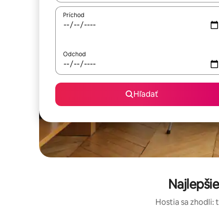
Príchod
Odchod
Hľadať
Najlepši
Hostia sa zhodli: 