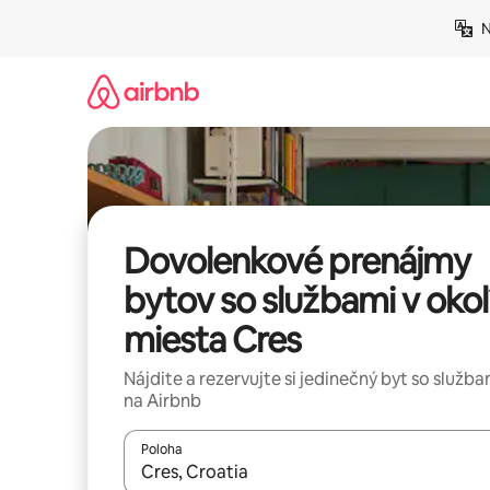
Preskočiť
N
na
obsah.
Dovolenkové prenájmy
bytov so službami v okol
miesta Cres
Nájdite a rezervujte si jedinečný byt so služba
na Airbnb
Poloha
Keď budú výsledky k dispozícii, môžete si ich p