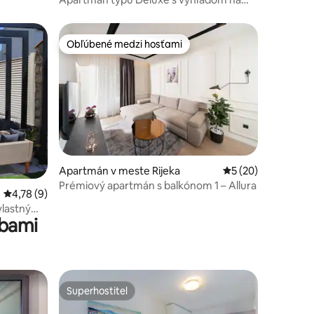
more
Obľúbené medzi hosťami
Obľúbené medzi hosťami
dnotení: 4
Apartmán v meste Rijeka
Priemerné ohodnot
5 (20)
Prémiový apartmán s balkónom 1 – Allura
Priemerné ohodnotenie 4,78 z 5, počet hodnotení: 9
4,78 (9)
 vlastným
žbami
Superhostiteľ
Superhostiteľ