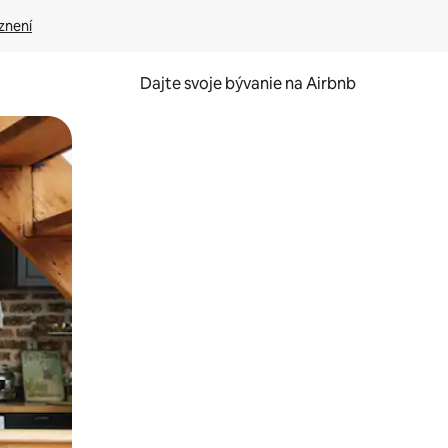
znení
Dajte svoje bývanie na Airbnb
kúmať pomocou dotykových gest či potiahnutia prstom.