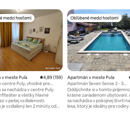
é medzi hosťami
Obľúbené medzi hosťami
é medzi hosťami
Obľúbené medzi hosťami
 4,96 z 5, počet hodnotení: 28
 v meste Pula
Priemerné ohodnotenie 4,89 z 5, počet hodno
4,89 (159)
Apartmán v meste Pula
 v centre Puly, vhodné pre
Apartmán Seven Sense 2 - 3
vieratá
hviezdičky*** a Puli
sa nachádza v centre Puly.
Oddýchnite si v tomto príjemn
fiteáter a všetky hlavné
krásne zariadenom ubytovaní.
ú v pešej vzdialenosti.
sa nachádza v pokojnej štvrti na
je vzdialený len 2 minúty od
lesa, ktorý je ideálny pre rodiny
ej zastávky, z ktorej môžete
jednotlivcov, ktorí chcú naplno 
krajšie pláže, ako sú Verudela,
svoju dovolenku. Nachádza sa 
vala, pláž Zeppelin, Valovinská
mora, 3 km od centra Puly, 6,2
mnoho ďalších. Byt je
letiska Pula. Apartmán zahŕňa