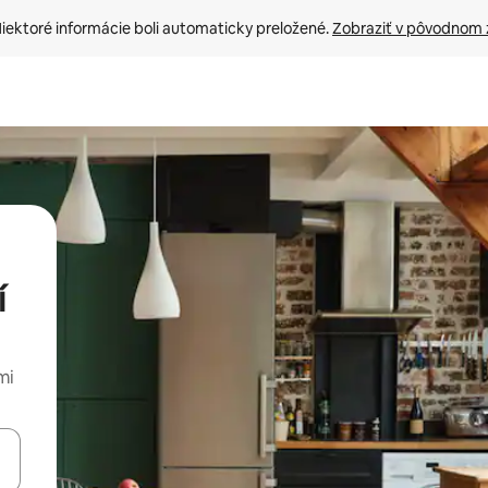
iektoré informácie boli automaticky preložené. 
Zobraziť v pôvodnom 
í
mi
rechádzať pomocou klávesov so šípkami nahor a nadol alebo ich pres