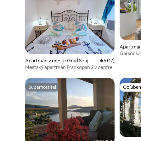
Apartmán 
Garsónka
Rijeka
Apartmán v meste Grad Senj
Priemerné ohodnote
5 (17)
Mestský apartmán Frankopan 2 v centre
Superhostiteľ
Obľúben
Superhostiteľ
Obľúben