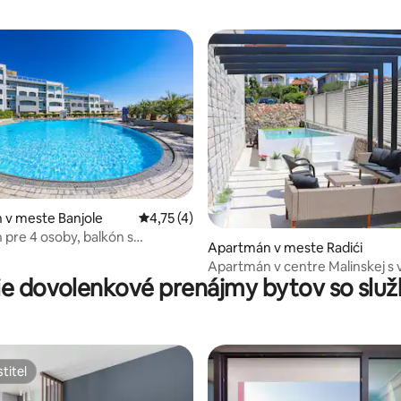
e 4,89 z 5, počet hodnotení: 9
 v meste Banjole
Priemerné ohodnotenie 4,75 z 5, počet ho
4,75 (4)
pre 4 osoby, balkón s
Apartmán v meste Radići
 na more
Apartmán v centre Malinskej s
ie dovolenkové prenájmy bytov so slu
bazénom
titeľ
titeľ