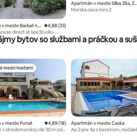
Apartmán v meste Silba 28a, Z
arska županija
Morska oaza mira 2
 v meste Barbat na
Priemerné ohodnotenie 4,88 z 5, počet hodn
4,88 (33)
house direct at sea Studio-
ájmy bytov so službami a práčkou a suš
nt
é medzi hosťami
é medzi hosťami
enie 5 z 5, počet hodnotení: 6
 v meste Punat
Priemerné ohodnotenie 4,89 z 5, počet hod
4,89 (18)
Apartmán v meste Caska
t v stredomorskej vile 30 m od
Ap 2 pre 4p s bazénom, neďale
Zrće(15min chôdze)