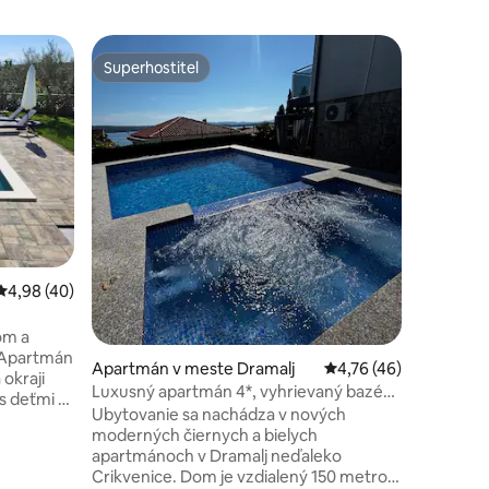
Apartmán
Superhostiteľ
Obľú
Superhostiteľ
Najobľú
Apartmán
Plaza Ap
Opatije, 
metrov od
Lungoma
ďalších h
Nachádzaj
bola kom
vybavená
historic
tení: 159
Priemerné ohodnotenie 4,98 z 5, počet hodnotení: 40
4,98 (40)
dizajnu, 
jednoduc
apartmán
om a
tónoch 
 Apartmán
Apartmán v meste Dramalj
Priemerné ohodnoteni
4,76 (46)
 okraji
Luxusný apartmán 4*, vyhrievaný bazén
 s deťmi a
a vírivka
Ubytovanie sa nachádza v nových
využiť
moderných čiernych a bielych
3,5 km od
apartmánoch v Dramalj neďaleko
 km od
Crikvenice. Dom je vzdialený 150 metrov