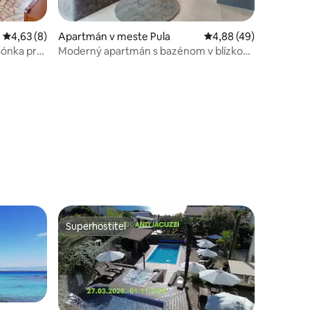
Priemerné ohodnotenie 4,63 z 5, počet hodnotení: 8
4,63 (8)
Apartmán v meste Pula
Priemerné ohodnotenie
4,88 (49)
sónka pre
Moderný apartmán s bazénom v blízkosti
notení: 32
pláže
Superhostiteľ
Superhostiteľ