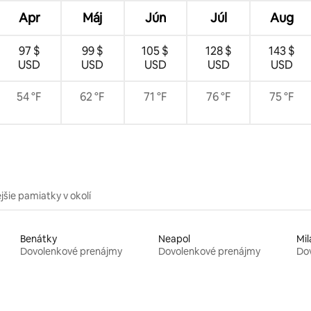
Apr
Máj
Jún
Júl
Aug
97 $
99 $
105 $
128 $
143 $
USD
USD
USD
USD
USD
54 °F
62 °F
71 °F
76 °F
75 °F
jšie pamiatky v okolí
Benátky
Neapol
Mil
Dovolenkové prenájmy
Dovolenkové prenájmy
Do