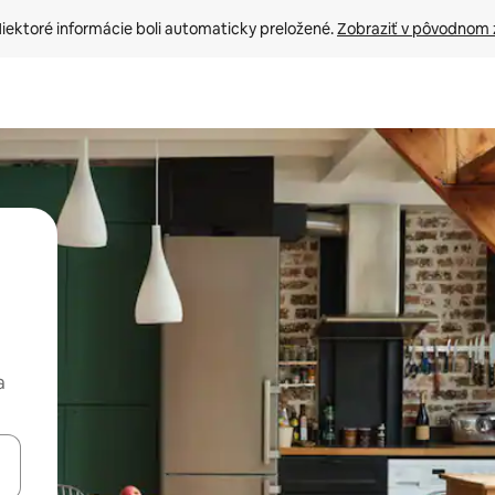
iektoré informácie boli automaticky preložené. 
Zobraziť v pôvodnom 
a
rechádzať pomocou klávesov so šípkami nahor a nadol alebo ich pres