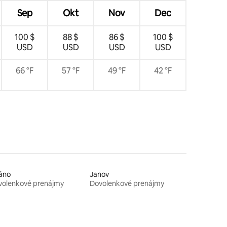
Sep
Okt
Nov
Dec
100 $
88 $
86 $
100 $
USD
USD
USD
USD
66 °F
57 °F
49 °F
42 °F
áno
Janov
volenkové prenájmy
Dovolenkové prenájmy