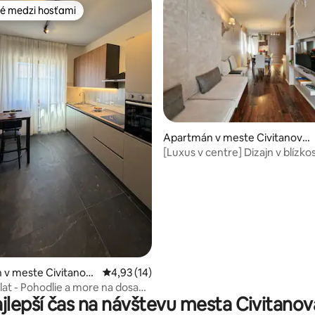
é medzi hosťami
é medzi hosťami
Apartmán v meste Civitanova
Marche
[Luxus v centre] Dizajn v blízko
nie 5 z 5, počet hodnotení: 42
 v meste Civitanova
Priemerné ohodnotenie 4,93 z 5, počet hod
4,93 (14)
Flat - Pohodlie a more na dosah
ajlepší čas na návštevu mesta Civitano