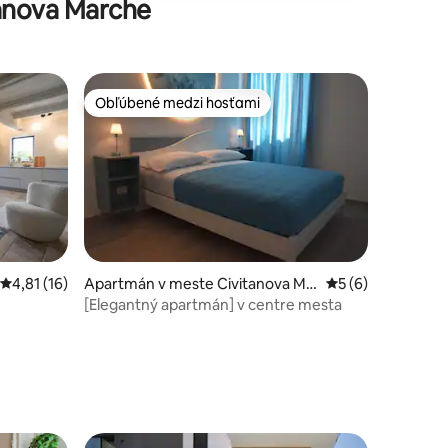
tanova Marche
Obľúbené medzi hosťami
Obľúbené medzi hosťami
notení: 25
Priemerné ohodnotenie 4,81 z 5, počet hodnotení: 16
4,81 (16)
Apartmán v meste Civitanova Ma
Priemerné ohodno
5 (6)
rche
[Elegantný apartmán] v centre mesta