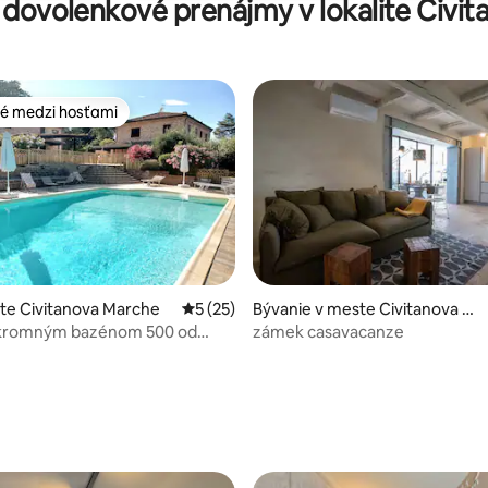
é dovolenkové prenájmy v lokalite Civi
é medzi hosťami
é medzi hosťami
ste Civitanova Marche
Priemerné ohodnotenie 5 z 5, počet hod
5 (25)
Bývanie v meste Civitanova Al
ta
súkromným bazénom 500 od
zámek casavacanze
enie 5 z 5, počet hodnotení: 9