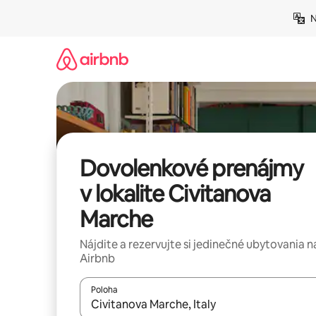
Preskočiť
N
na
obsah.
Dovolenkové prenájmy
v lokalite Civitanova
Marche
Nájdite a rezervujte si jedinečné ubytovania n
Airbnb
Poloha
Keď budú výsledky k dispozícii, môžete si ich p