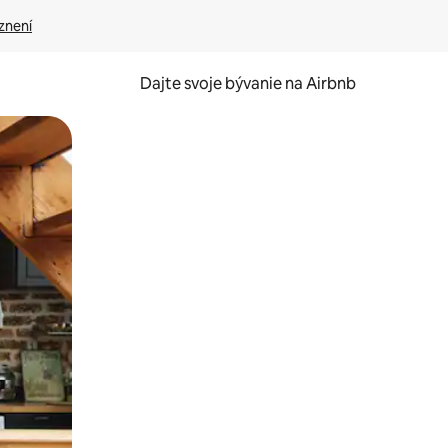
znení
Dajte svoje bývanie na Airbnb
kúmať pomocou dotykových gest či potiahnutia prstom.