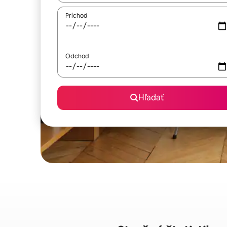
Príchod
Odchod
Hľadať