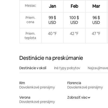
Mesiac
Jan
Feb
Mar
99 $
100 $
96 $
Priem.
cena
USD
USD
USD
40 °F
42 °F
47 °F
Priem.
teplota
Destinácie na preskúmanie
Destinácie v okolí
Iné typy pobytov
Najzaujímave
Rím
Florencia
Dovolenkové prenájmy
Dovolenkové prenájmy
Verona
Zobraziť viac
Dovolenkové prenájmy