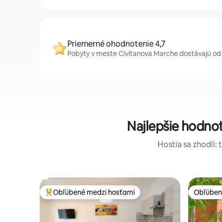
Priemerné ohodnotenie 4,7
Pobyty v meste Civitanova Marche dostávajú od 
Najlepšie hodno
Hostia sa zhodli: 
Obľúbené medzi hosťami
Obľúben
Najobľúbenejšie medzi hosťami
Obľúben