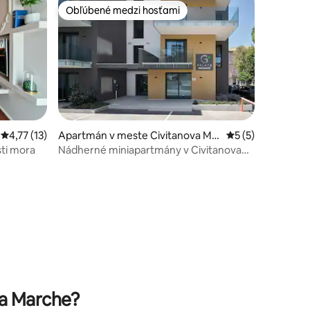
Obľúbené medzi hosťami
Obľúbené medzi hosťami
Priemerné ohodnotenie 4,77 z 5, počet hodnotení: 13
4,77 (13)
Apartmán v meste Civitanova Ma
Priemerné ohodno
5 (5)
rche
sti mora
Nádherné miniapartmány v Civitanova
Marche
notení: 14
va Marche?