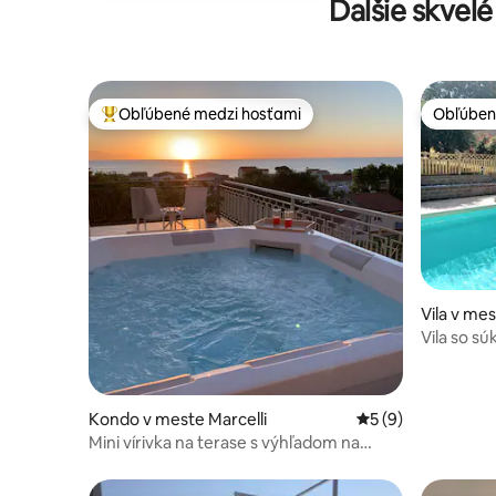
Ďalšie skvel
Obľúbené medzi hosťami
Obľúben
Najobľúbenejšie medzi hosťami
Obľúben
Vila v me
Vila so 
pláže
Kondo v meste Marcelli
Priemerné ohodnot
5 (9)
Mini vírivka na terase s výhľadom na
more v Numane