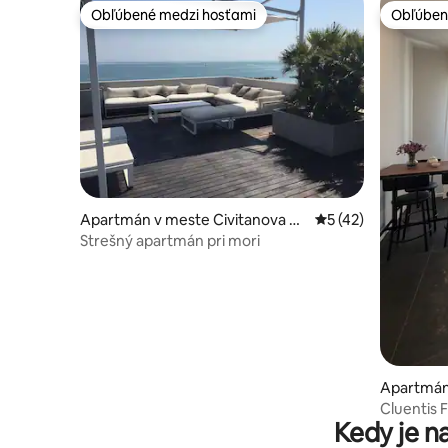
Obľúbené medzi hosťami
Obľúben
Obľúbené medzi hosťami
Obľúben
Apartmán v meste Civitanova M
Priemerné ohodnote
5 (42)
arche
Strešný apartmán pri mori
Apartmán
Marche
Cluentis 
Kedy je n
ruky