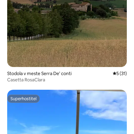
Stodola v meste Serra De' conti
Priemerné
5 (31)
Casetta RosaClara
Superhostiteľ
Superhostiteľ