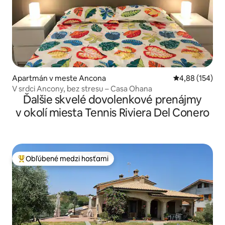
Apartmán v meste Ancona
Priemerné ohod
4,88 (154)
V srdci Ancony, bez stresu – Casa Ohana
Ďalšie skvelé dovolenkové prenájmy
v okolí miesta Tennis Riviera Del Conero
Obľúbené medzi hosťami
Najobľúbenejšie medzi hosťami