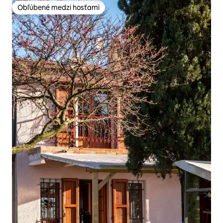
Obľúbené medzi hosťami
Obľúbené medzi hosťami