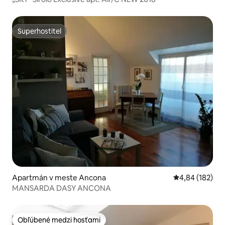
Superhostiteľ
Superhostiteľ
Apartmán v meste Ancona
Priemerné ohod
4,84 (182)
MANSARDA DASY ANCONA
Obľúbené medzi hosťami
Obľúbené medzi hosťami