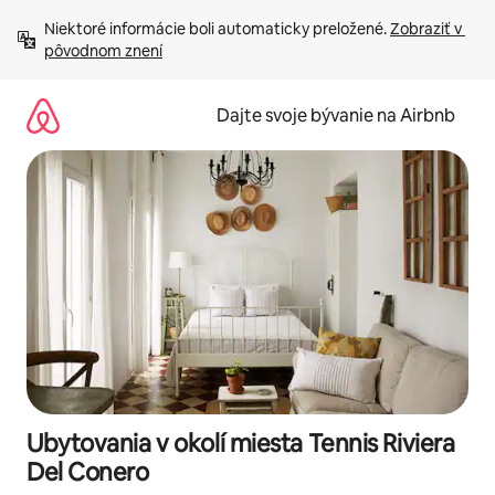
Preskočiť
Niektoré informácie boli automaticky preložené. 
Zobraziť v 
na
pôvodnom znení
obsah.
Dajte svoje bývanie na Airbnb
Ubytovania v okolí miesta Tennis Riviera
Del Conero