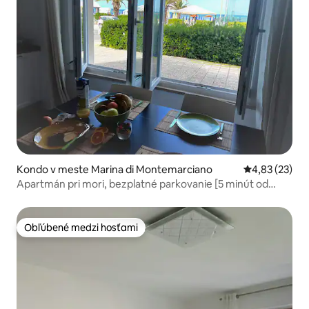
Kondo v meste Marina di Montemarciano
Priemerné oho
4,83 (23)
Apartmán pri mori, bezplatné parkovanie [5 minút od
Senigallie]
Obľúbené medzi hosťami
Obľúbené medzi hosťami