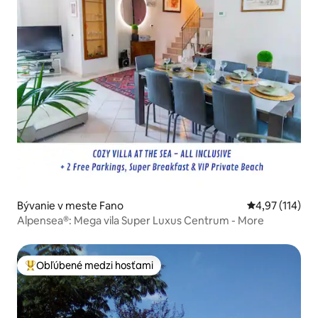
Bývanie v meste Fano
Priemerné oho
4,97 (114)
Alpensea®: Mega vila Super Luxus Centrum - More
Obľúbené medzi hosťami
Najobľúbenejšie medzi hosťami