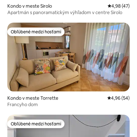
Kondo v meste Sirolo
Priemerné oho
4,98 (47)
Apartmán s panoramatickým výhľadom v centre Sirolo
Obľúbené medzi hosťami
Obľúbené medzi hosťami
Kondo v meste Torrette
Priemerné oho
4,96 (54)
Francyho dom
Obľúbené medzi hosťami
Obľúbené medzi hosťami