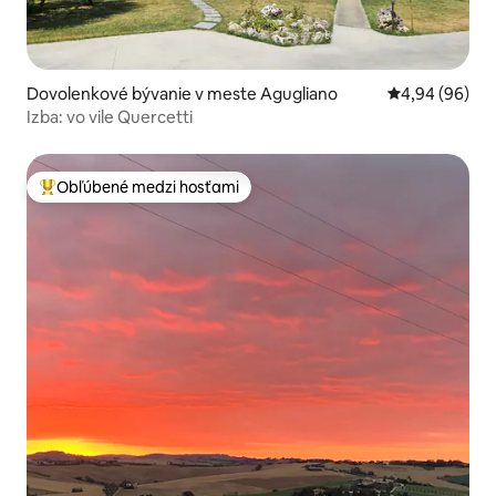
Dovolenkové bývanie v meste Agugliano
Priemerné oho
4,94 (96)
Izba: vo vile Quercetti
Obľúbené medzi hosťami
Najobľúbenejšie medzi hosťami