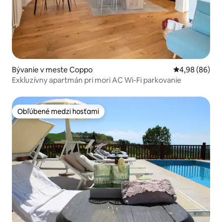
Bývanie v meste Coppo
Priemerné oho
4,98 (86)
Exkluzívny apartmán pri mori AC Wi-Fi parkovanie
Obľúbené medzi hosťami
Obľúbené medzi hosťami