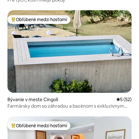
Obľúbené medzi hosťami
Najobľúbenejšie medzi hosťami
Bývanie v meste Cingoli
Priemerné 
5 (52)
Farmársky dom so záhradou a bazénom s exkluzívnym
použitím wifi
Obľúbené medzi hosťami
Najobľúbenejšie medzi hosťami