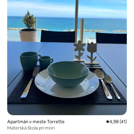
Apartmán v meste Torrette
Priemerné oho
4,98 (41)
Materská škola pri mori