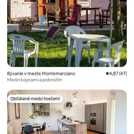
Bývanie v meste Montemarciano
Priemerné oho
4,87 (47)
Medzi kopcami a pobrežím
Obľúbené medzi hosťami
Obľúbené medzi hosťami