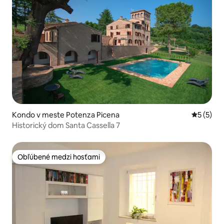
Kondo v meste Potenza Picena
Priemerné
5 (5)
Historický dom Santa Cassella 7
Obľúbené medzi hosťami
Obľúbené medzi hosťami