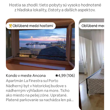
Hostia sa zhodli: tieto pobyty sú vysoko hodnotené
z hľadiska lokality, čistoty a ďalších aspektov.
Obľúbené medzi hosťami
Obľúbené medzi 
Najobľúbenejšie medzi hosťami
Obľúbené medzi 
Kondo v meste Ancona
Priemerné ohodnotenie 4,99 z 5
4,99 (106)
Apartmán La Finestra sul Porto
Nádherný byt v historickej budove s
nádherným výhľadom na more. Ticho
ako miesto na pešej zóne. Upratané.
Platené parkovanie sa nachádza len pár
krokov od objektu. Parkovanie so
zľavnenými sadzbami na dlhé zastávky