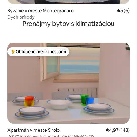
Bývanie v meste Montegranaro
Priemerné
5 (6)
Dych prírody
Prenájmy bytov s klimatizáciou
Obľúbené medzi hosťami
Najobľúbenejšie medzi hosťami
Apartmán v meste Sirolo
Priemerné ohod
4,97 (148)
„SKY“ Sirolo Exclusive apt. Air/C NEW 2018