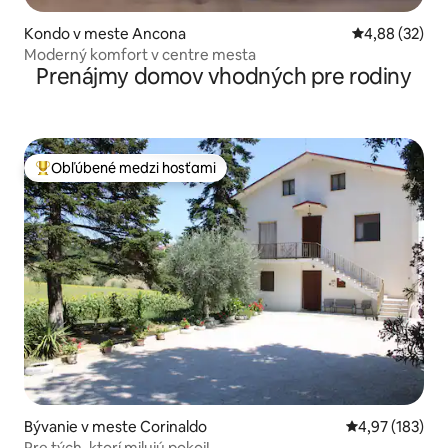
Kondo v meste Ancona
Priemerné oho
4,88 (32)
Moderný komfort v centre mesta
Prenájmy domov vhodných pre rodiny
Obľúbené medzi hosťami
Najobľúbenejšie medzi hosťami
Bývanie v meste Corinaldo
Priemerné ohod
4,97 (183)
Pre tých, ktorí milujú pokoj!