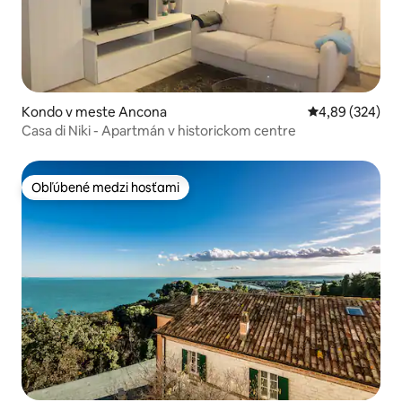
Kondo v meste Ancona
Priemerné ohod
4,89 (324)
Casa di Niki - Apartmán v historickom centre
Obľúbené medzi hosťami
Obľúbené medzi hosťami