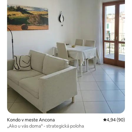
Kondo v meste Ancona
Priemerné oho
4,94 (90)
„Ako u vás doma“ - strategická poloha