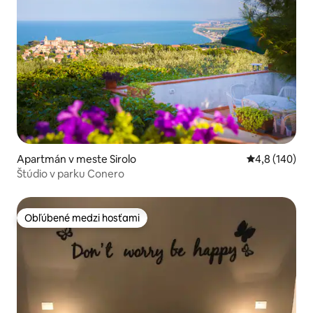
Apartmán v meste Sirolo
Priemerné oho
4,8 (140)
Štúdio v parku Conero
Obľúbené medzi hosťami
Obľúbené medzi hosťami