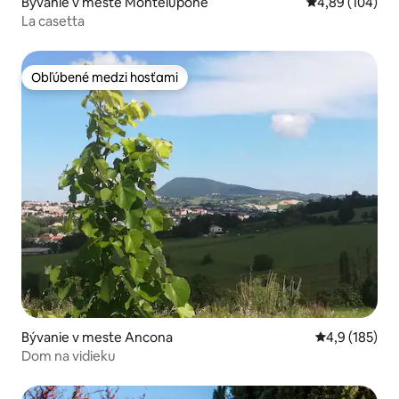
Bývanie v meste Montelupone
Priemerné ohod
4,89 (104)
La casetta
Obľúbené medzi hosťami
Obľúbené medzi hosťami
Bývanie v meste Ancona
Priemerné oho
4,9 (185)
Dom na vidieku