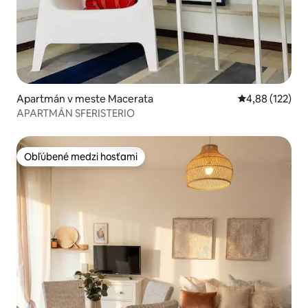
Apartmán v meste Macerata
Priemerné ohod
4,88 (122)
APARTMÁN SFERISTERIO
Obľúbené medzi hosťami
Obľúbené medzi hosťami