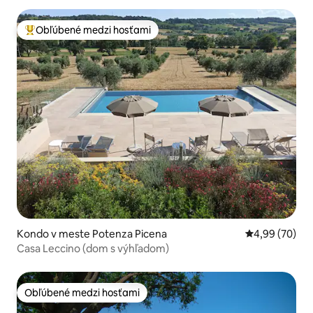
Obľúbené medzi hosťami
Najobľúbenejšie medzi hosťami
Kondo v meste Potenza Picena
Priemerné oho
4,99 (70)
Casa Leccino (dom s výhľadom)
Obľúbené medzi hosťami
Obľúbené medzi hosťami