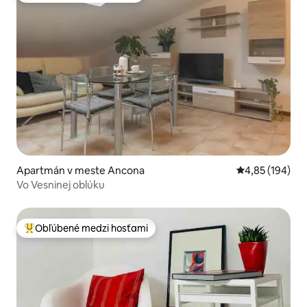
Apartmán v meste Ancona
Priemerné ohod
4,85 (194)
Vo Vesninej oblúku
Obľúbené medzi hosťami
Najobľúbenejšie medzi hosťami