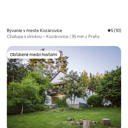
Bývanie v meste Kozárovice
Priemerné 
5 (10)
Chalupa s vírivkou – Kozárovice | 35 min z Prahy
Obľúbené medzi hosťami
Obľúbené medzi hosťami