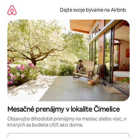
Preskočiť
na
Dajte svoje bývanie na Airbnb
obsah.
Mesačné prenájmy v lokalite Čimelice
Objavujte dlhodobé prenájmy na mesiac alebo viac, v
ktorých sa budete cítiť ako doma.