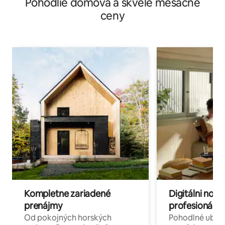
Pohodlie domova a skvelé mesačné
ceny
Kompletne zariadené
Digitálni nomá
prenájmy
profesionáli 
Od pokojných horských
Pohodlné ubyto