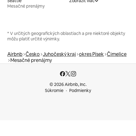
Seattle
Zobraziť viac
Mesačné prenájmy
* V určitých geografických oblastiach a pre niektoré objekty
môžu platiť určité výnimky.
Airbnb
Česko
Juhočeský kraj
okres Písek
Čimelice
Mesačné prenájmy
© 2026 Airbnb, Inc.
Súkromie
Podmienky