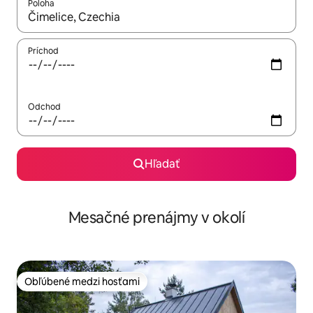
Poloha
Keď budú výsledky k dispozícii, môžete si ich prechádzať pom
Príchod
Odchod
Hľadať
Mesačné prenájmy v okolí
Obľúbené medzi hosťami
Obľúbené medzi hosťami