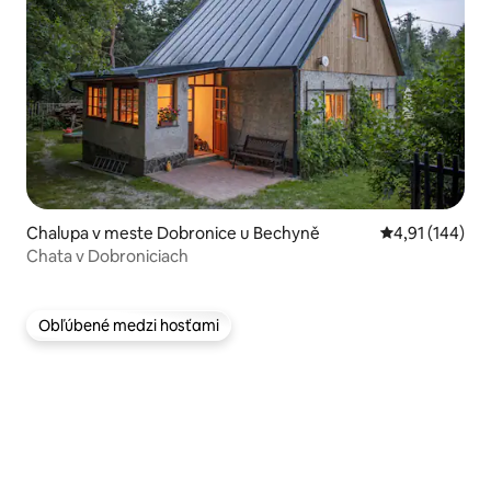
Chalupa v meste Dobronice u Bechyně
Priemerné ohod
4,91 (144)
Chata v Dobroniciach
Obľúbené medzi hosťami
Obľúbené medzi hosťami