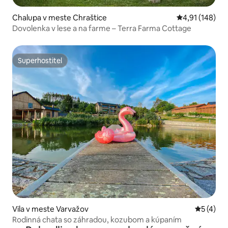
Chalupa v meste Chraštice
Priemerné ohod
4,91 (148)
Dovolenka v lese a na farme – Terra Farma Cottage
Superhostiteľ
Superhostiteľ
Vila v meste Varvažov
Priemerné
5 (4)
Rodinná chata so záhradou, kozubom a kúpaním