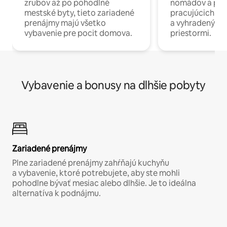
zrubov až po pohodlné
nomádov a pro
mestské byty, tieto zariadené
pracujúcich na 
prenájmy majú všetko
a vyhradenými
vybavenie pre pocit domova.
priestormi.
Vybavenie a bonusy na dlhšie pobyty
Zariadené prenájmy
Plne zariadené prenájmy zahŕňajú kuchyňu
a vybavenie, ktoré potrebujete, aby ste mohli
pohodlne bývať mesiac alebo dlhšie. Je to ideálna
alternatíva k podnájmu.