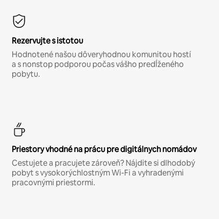
Rezervujte s istotou
Hodnotené našou dôveryhodnou komunitou hostí
a s nonstop podporou počas vášho predĺženého
pobytu.
Priestory vhodné na prácu pre digitálnych nomádov
Cestujete a pracujete zároveň? Nájdite si dlhodobý
pobyt s vysokorýchlostným Wi-Fi a vyhradenými
pracovnými priestormi.