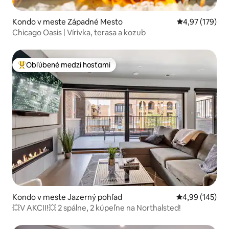
Kondo v meste Západné Mesto
Priemerné ohod
4,97 (179)
Chicago Oasis | Vírivka, terasa a kozub
Obľúbené medzi hosťami
Najobľúbenejšie medzi hosťami
Kondo v meste Jazerný pohľad
Priemerné ohod
4,99 (145)
💥V AKCII!💥 2 spálne, 2 kúpeľne na Northalsted!