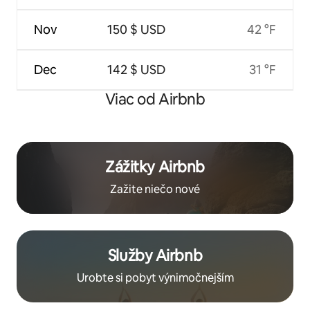
Nov
150 $ USD
42 °F
Dec
142 $ USD
31 °F
Viac od Airbnb
Zážitky Airbnb
Zažite niečo nové
Služby Airbnb
Urobte si pobyt výnimočnejším