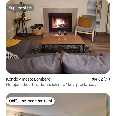
Superhostiteľ
Superhostiteľ
Kondo v meste Lombard
Priemerné oh
4,82 (71)
Nefajčiarske a bez domácich miláčikov, práčka so
sušičkou, krb, balkón
Obľúbené medzi hosťami
Obľúbené medzi hosťami