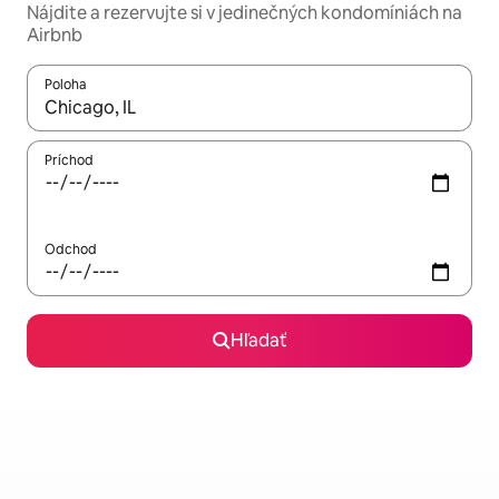
Nájdite a rezervujte si v jedinečných kondomíniách na
Airbnb
Poloha
Keď budú výsledky k dispozícii, môžete si ich prechádzať pom
Príchod
Odchod
Hľadať