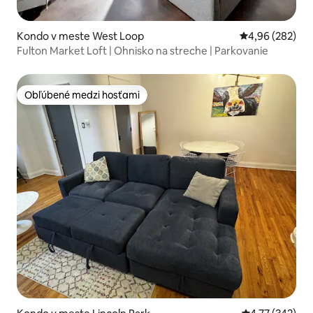
Kondo v meste West Loop
Priemerné ohod
4,96 (282)
Fulton Market Loft | Ohnisko na streche | Parkovanie
Obľúbené medzi hosťami
Obľúbené medzi hosťami