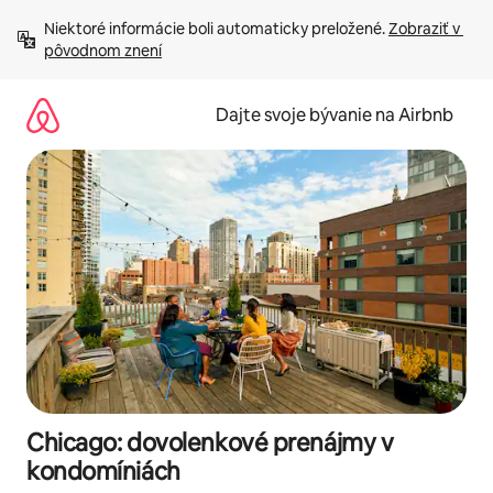
Preskočiť
Niektoré informácie boli automaticky preložené. 
Zobraziť v 
na
pôvodnom znení
obsah.
Dajte svoje bývanie na Airbnb
Chicago: dovolenkové prenájmy v
kondomíniách