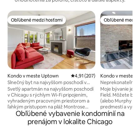
Obľúbené medzi hosťami
Obľúbené medzi 
Obľúbené medzi hosťami
Obľúbené medzi 
Kondo v meste Uptown
Priemerné ohodnotenie 4,91 z 5
4,91 (207)
Kondo v meste Wri
Slnečný byt na najvyššom poschodí v
Neprekonateľné 2
Uptowne neďaleko jazera a Red Line
Wrigley!
Svetlý apartmán na najvyššom poschodí
Moje bývanie je po
v Chicagu s rýchlym Wi-Fi pripojením,
Field. Môžete byť 
vyhradeným pracovným priestorom a
(alebo Murphy 's)! 
ľahkým prístupom na pláž Montrose
predmestí a vychut
Obľúbené vybavenie kondomínií na
Beach a k CTA. Ideálne pre ľudí
susedstva zo súkr
pracujúcich na diaľku, páry a
6 osôb na pohodln
prenájom v lokalite Chicago
cestovateľov, ktorí chcú zažiť Chicago
izbe s manželskou 
ako miestni. Užite si slnečnú obývaciu
dvojlôžkom a pos
izbu, plne vybavenú kuchyňu a jedáleň,
manželskou poste