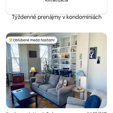
Klimatizácia
Týždenné prenájmy v kondomíniách
Obľúbené medzi hosťami
Najobľúbenejšie medzi hosťami