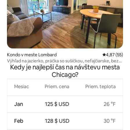
Kondo v meste Lombard
Priemerné oho
4,87 (55)
Výhľad na jazierko, práčka so sušičkou, nefajčiarske, bez
Kedy je najlepší čas na návštevu mesta
domácich zvierat
Chicago?
Mesiac
Priem. cena
Priem. teplota
Jan
125 $ USD
26 °F
Feb
128 $ USD
30 °F