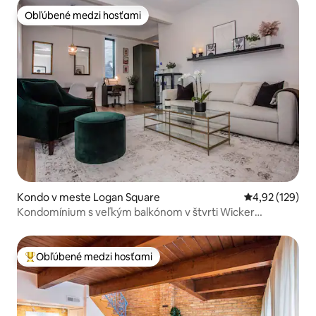
Obľúbené medzi hosťami
Obľúbené medzi hosťami
Kondo v meste Logan Square
Priemerné ohod
4,92 (129)
Kondomínium s veľkým balkónom v štvrti Wicker
Park/Bucktown
Obľúbené medzi hosťami
Najobľúbenejšie medzi hosťami