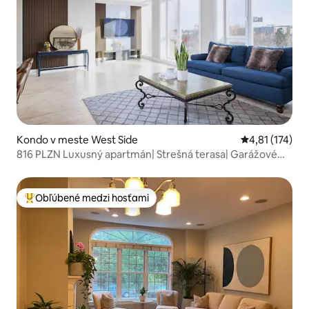
Kondo v meste West Side
Priemerné oho
4,81 (174)
816 PLZN Luxusný apartmán| Strešná terasa| Garážové
parkovanie
Obľúbené medzi hosťami
Najobľúbenejšie medzi hosťami