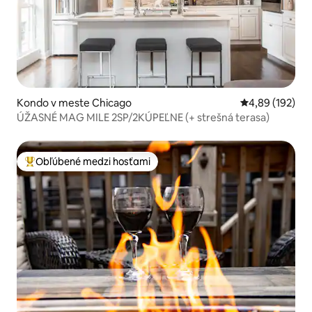
Kondo v meste Chicago
Priemerné ohod
4,89 (192)
ÚŽASNÉ MAG MILE 2SP/2KÚPEĽNE (+ strešná terasa)
Obľúbené medzi hosťami
Najobľúbenejšie medzi hosťami