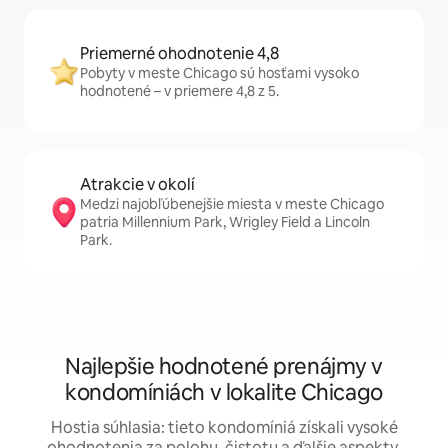
Priemerné ohodnotenie 4,8
Pobyty v meste Chicago sú hosťami vysoko
hodnotené – v priemere 4,8 z 5.
Atrakcie v okolí
Medzi najobľúbenejšie miesta v meste Chicago
patria Millennium Park, Wrigley Field a Lincoln
Park.
Najlepšie hodnotené prenájmy v
kondomíniách v lokalite Chicago
Hostia súhlasia: tieto kondomíniá získali vysoké
ohodnotenia za polohu, čistotu a ďalšie aspekty.