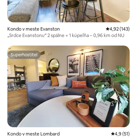
Kondo v meste Evanston
Priemerné ohod
4,92 (143)
„Srdce Evanstonu“ 2 spálne + 1 kúpeľňa – 0,96 km od NU
Superhostiteľ
Superhostiteľ
Kondo v meste Lombard
Priemerné o
4,9 (51)