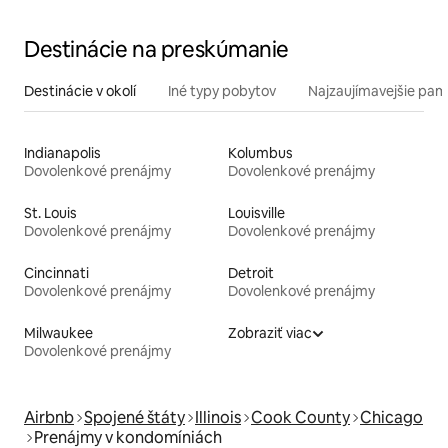
Destinácie na preskúmanie
Destinácie v okolí
Iné typy pobytov
Najzaujímavejšie pami
Indianapolis
Kolumbus
Dovolenkové prenájmy
Dovolenkové prenájmy
St. Louis
Louisville
Dovolenkové prenájmy
Dovolenkové prenájmy
Cincinnati
Detroit
Dovolenkové prenájmy
Dovolenkové prenájmy
Milwaukee
Zobraziť viac
Dovolenkové prenájmy
Airbnb
Spojené štáty
Illinois
Cook County
Chicago
Prenájmy v kondomíniách