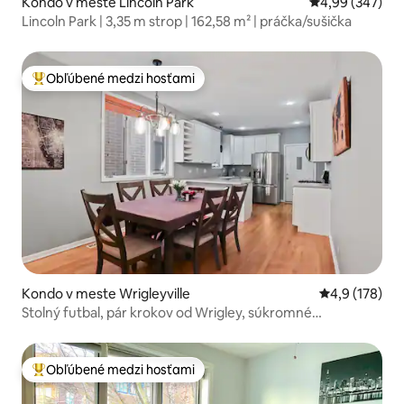
Kondo v meste Lincoln Park
Priemerné ohod
4,99 (347)
Lincoln Park | 3,35 m strop | 162,58 m² | práčka/sušička
Obľúbené medzi hosťami
Najobľúbenejšie medzi hosťami
Kondo v meste Wrigleyville
Priemerné oho
4,9 (178)
Stolný futbal, pár krokov od Wrigley, súkromné
parkovanie
Obľúbené medzi hosťami
Najobľúbenejšie medzi hosťami