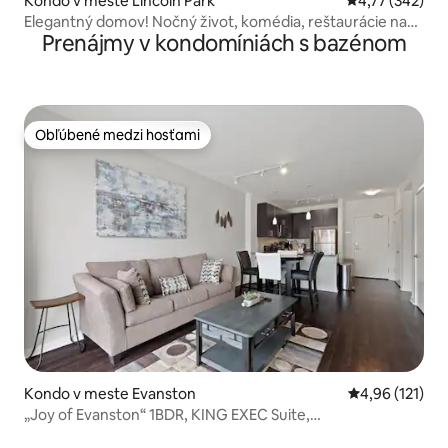
Kondo v meste Lincoln Park
Priemerné ohod
4,77 (342)
Elegantný domov! Nočný život, komédia, reštaurácie na
Prenájmy v kondomíniách s bazénom
dosah!
Obľúbené medzi hosťami
Obľúbené medzi hosťami
Kondo v meste Evanston
Priemerné oho
4,96 (121)
„Joy of Evanston“ 1BDR, KING EXEC Suite,
bazén+posilňovňa