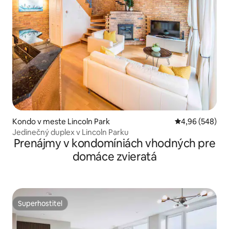
Kondo v meste Lincoln Park
Priemerné ohod
4,96 (548)
Jedinečný duplex v Lincoln Parku
Prenájmy v kondomíniách vhodných pre
domáce zvieratá
Superhostiteľ
Superhostiteľ