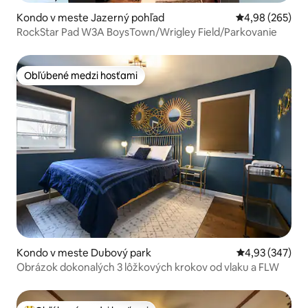
Kondo v meste Jazerný pohľad
Priemerné ohod
4,98 (265)
RockStar Pad W3A BoysTown/Wrigley Field/Parkovanie
Obľúbené medzi hosťami
Obľúbené medzi hosťami
Kondo v meste Dubový park
Priemerné ohod
4,93 (347)
Obrázok dokonalých 3 lôžkových krokov od vlaku a FLW