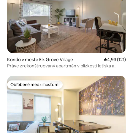
Kondo v meste Elk Grove Village
Priemerné oho
4,93 (121)
Práve zrekonštruovaný apartmán v blízkosti letiska a
nákupného centra
Obľúbené medzi hosťami
Obľúbené medzi hosťami