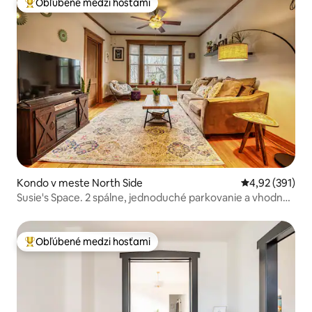
Obľúbené medzi hosťami
Najobľúbenejšie medzi hosťami
Kondo v meste North Side
Priemerné ohod
4,92 (391)
Susie's Space. 2 spálne, jednoduché parkovanie a vhodné
pre domáce zvieratá
Obľúbené medzi hosťami
Najobľúbenejšie medzi hosťami