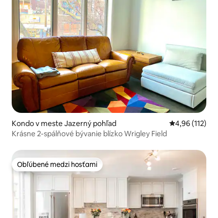
Kondo v meste Jazerný pohľad
Priemerné oho
4,96 (112)
Krásne 2-spálňové bývanie blízko Wrigley Field
Obľúbené medzi hosťami
Obľúbené medzi hosťami