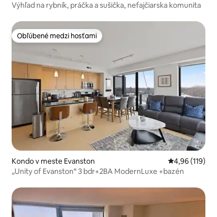
Výhľad na rybník, práčka a sušička, nefajčiarska komunita
Obľúbené medzi hosťami
Obľúbené medzi hosťami
Kondo v meste Evanston
Priemerné ohod
4,96 (119)
„Unity of Evanston“ 3 bdr+2BA ModernLuxe +bazén