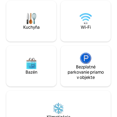
priestrannú hlavnú spálňu a pokojnú
Murphy. Poskytuj
zimnú záhradu s manželskou posteľou.
vybavenie, aby bol
Len pár krokov od brehu jazera a 6 minút
jednoduchý a poho
chôdze od linky Wilson Red Line, ktorá
mydlá, šampóny, u
premáva nepretržite. Viac ako 93 m²
bielizeň a dokonca
pohodlného obytného priestoru v
vás rozsiahle inf
Kuchyňa
Wi-Fi
historickej štvrti Uptown.
porozprávať!
Bezplatné
Bazén
parkovanie priamo
v objekte