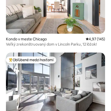
Kondo v meste Chicago
Priemerné ohod
4,97 (145)
Veľký zrekonštruovaný dom v Lincoln Parku, 12 lôžok!
Obľúbené medzi hosťami
Najobľúbenejšie medzi hosťami