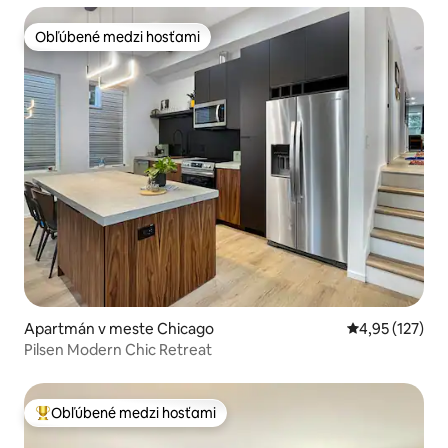
Obľúbené medzi hosťami
Obľúbené medzi hosťami
Apartmán v meste Chicago
Priemerné ohod
4,95 (127)
Pilsen Modern Chic Retreat
Obľúbené medzi hosťami
Najobľúbenejšie medzi hosťami