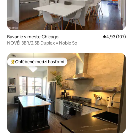
Bývanie v meste Chicago
Priemerné ohod
4,93 (107)
NOVÉ! 3BR/2.5B Duplex v Noble Sq
Obľúbené medzi hosťami
Najobľúbenejšie medzi hosťami