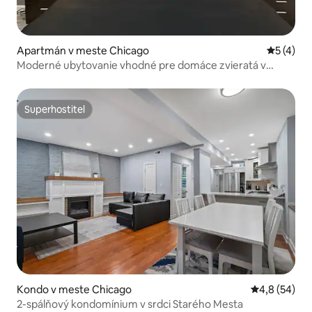
Apartmán v meste Chicago
Priemerné
5 (4)
Moderné ubytovanie vhodné pre domáce zvieratá v
Lincoln Parku | Všetko v pešej vzdialenosti
Superhostiteľ
Superhostiteľ
Kondo v meste Chicago
Priemerné oh
4,8 (54)
2-spálňový kondomínium v srdci Starého Mesta