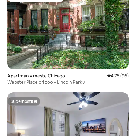
Obľúbené medzi hosťami
Apartmán v meste Chicago
Priemerné oho
4,75 (96)
Webster Place pri zoo v Lincoln Parku
Superhostiteľ
Superhostiteľ