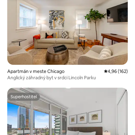
Apartmán v meste Chicago
Priemerné ohod
4,96 (162)
Anglický záhradný byt v srdci Lincoln Parku
Superhostiteľ
Superhostiteľ