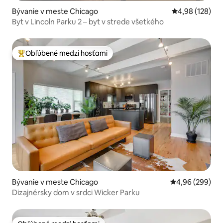
Bývanie v meste Chicago
Priemerné ohod
4,98 (128)
Byt v Lincoln Parku 2 – byt v strede všetkého
Obľúbené medzi hosťami
Najobľúbenejšie medzi hosťami
Bývanie v meste Chicago
Priemerné ohod
4,96 (299)
Dizajnérsky dom v srdci Wicker Parku