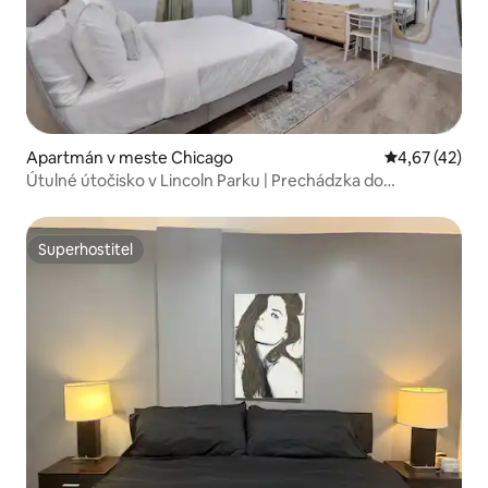
Apartmán v meste Chicago
Priemerné oho
4,67 (42)
Útulné útočisko v Lincoln Parku | Prechádzka do
reštaurácií a parkov
Superhostiteľ
Superhostiteľ