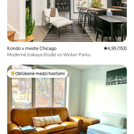
Kondo v meste Chicago
Priemerné ohod
4,95 (153)
Moderné izakaya štúdio vo Wicker Parku
Obľúbené medzi hosťami
Najobľúbenejšie medzi hosťami