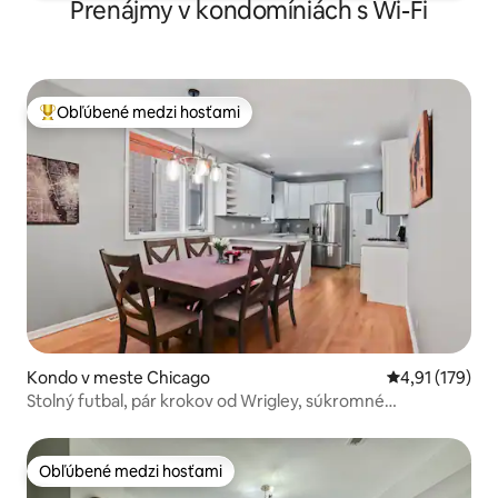
Prenájmy v kondomíniách s Wi-Fi
Obľúbené medzi hosťami
Najobľúbenejšie medzi hosťami
Kondo v meste Chicago
Priemerné oho
4,91 (179)
Stolný futbal, pár krokov od Wrigley, súkromné
parkovanie
Obľúbené medzi hosťami
Obľúbené medzi hosťami