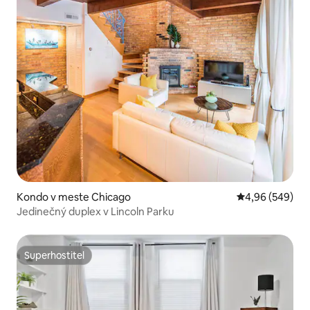
Kondo v meste Chicago
Priemerné ohod
4,96 (549)
Jedinečný duplex v Lincoln Parku
Superhostiteľ
Superhostiteľ