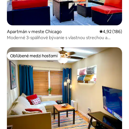
Apartmán v meste Chicago
Priemerné ohod
4,92 (186)
Moderné 3-spálňové bývanie s vlastnou strechou a
bezplatným parkovaním
Obľúbené medzi hosťami
Obľúbené medzi hosťami