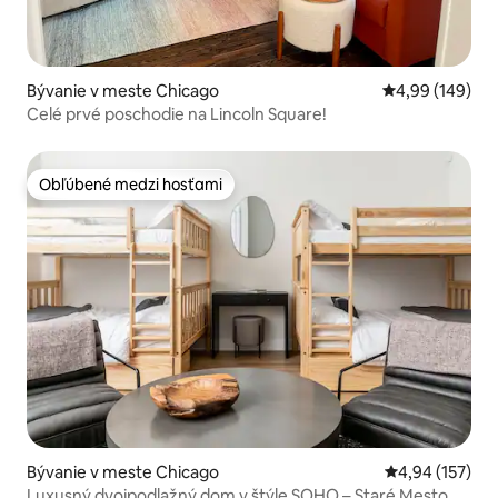
Bývanie v meste Chicago
Priemerné ohod
4,99 (149)
Celé prvé poschodie na Lincoln Square!
Obľúbené medzi hosťami
Obľúbené medzi hosťami
Bývanie v meste Chicago
Priemerné ohod
4,94 (157)
Luxusný dvojpodlažný dom v štýle SOHO – Staré Mesto