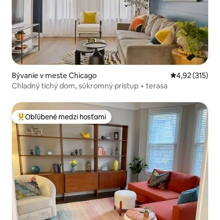
Bývanie v meste Chicago
Priemerné ohod
4,92 (315)
Chladný tichý dom, súkromný prístup + terasa
Obľúbené medzi hosťami
Najobľúbenejšie medzi hosťami