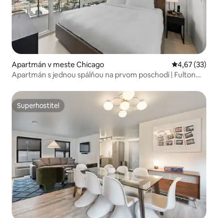
Apartmán v meste Chicago
Priemerné oho
4,67 (33)
Apartmán s jednou spálňou na prvom poschodí | Fulton
Market
Superhostiteľ
Superhostiteľ