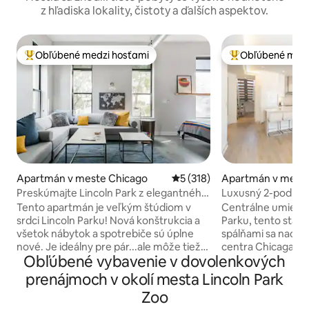
z hľadiska lokality, čistoty a ďalších aspektov.
Obľúbené medzi hosťami
Obľúbené medz
Najobľúbenejšie medzi hosťami
Najobľúbenejšie 
Apartmán v meste Chicago
Priemerné ohodnotenie 5 z 5
5 (318)
Apartmán v meste
Preskúmajte Lincoln Park z elegantného
Luxusný 2-podlažn
apartmánu
spálňami a 3 kúpeľ
Tento apartmán je veľkým štúdiom v
Centrálne umiestn
srdci Lincoln Parku! Nová konštrukcia a
Parku, tento staro
všetok nábytok a spotrebiče sú úplne
spálňami sa nachá
nové. Je ideálny pre pár...ale môže tiež
centra Chicaga, z
Obľúbené vybavenie v dovolenkových
spať 3 - 4 na dievčenský výlet alebo
Lincoln Park, pri 
rodinu s malými deťmi. Zadajte kód
reštaurácií a nočn
prenájmoch v okolí mesta Lincoln Park
osobného kódového zámku, ktorý vám
luxusný dizajnový 
Zoo
dáme niekoľko dní pred pobytom. A v
poschodí SF je svet