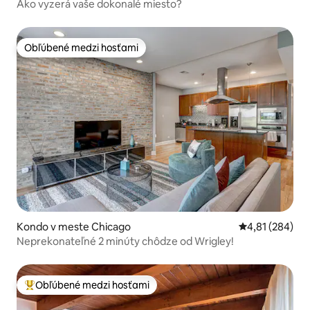
Ako vyzerá vaše dokonalé miesto?
Obľúbené medzi hosťami
Obľúbené medzi hosťami
Kondo v meste Chicago
Priemerné ohod
4,81 (284)
Neprekonateľné 2 minúty chôdze od Wrigley!
Obľúbené medzi hosťami
Najobľúbenejšie medzi hosťami