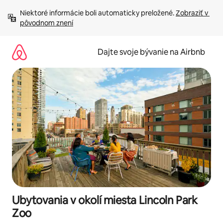
Preskočiť
Niektoré informácie boli automaticky preložené. 
Zobraziť v 
na
pôvodnom znení
obsah.
Dajte svoje bývanie na Airbnb
Ubytovania v okolí miesta Lincoln Park
Zoo