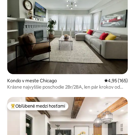
Kondo v meste Chicago
Priemerné ohod
4,95 (165)
Krásne najvyššie poschodie 2Br/2BA, len pár krokov od
všetkého!
Obľúbené medzi hosťami
Najobľúbenejšie medzi hosťami