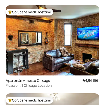
Obľúbené medzi hosťami
Najobľúbenejšie medzi hosťami
Apartmán v meste Chicago
Priemerné oho
4,96 (56)
Picasso: #1 Chicago Location
Obľúbené medzi hosťami
Najobľúbenejšie medzi hosťami