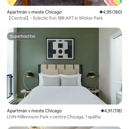
Apartmán v meste Chicago
Priemerné ohod
4,95 (160)
【Central】- Eclectic Fun 1BR APT in Wicker Park
Superhostiteľ
Superhostiteľ
Apartmán v meste Chicago
Priemerné oho
4,91 (118)
LIVN Millennium Park v centre Chicaga, 1 spálňa