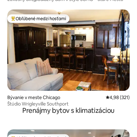
Obľúbené medzi hosťami
Najobľúbenejšie medzi hosťami
Bývanie v meste Chicago
Priemerné ohod
4,98 (321)
Štúdio Wrigleyville Southport
Prenájmy bytov s klimatizáciou