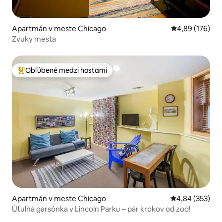
Apartmán v meste Chicago
Priemerné ohod
4,89 (176)
Zvuky mesta
Obľúbené medzi hosťami
Najobľúbenejšie medzi hosťami
Apartmán v meste Chicago
Priemerné ohod
4,84 (353)
Útulná garsónka v Lincoln Parku – pár krokov od zoo!