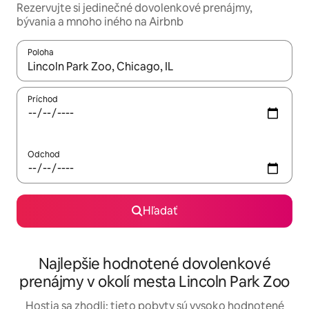
Rezervujte si jedinečné dovolenkové prenájmy,
bývania a mnoho iného na Airbnb
Poloha
Keď budú výsledky k dispozícii, môžete si ich prechádzať pom
Príchod
Odchod
Hľadať
Najlepšie hodnotené dovolenkové
prenájmy v okolí mesta Lincoln Park Zoo
Hostia sa zhodli: tieto pobyty sú vysoko hodnotené