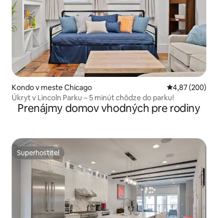
Kondo v meste Chicago
Priemerné ohod
4,87 (200)
Úkryt v Lincoln Parku – 5 minút chôdze do parku!
Prenájmy domov vhodných pre rodiny
Superhostiteľ
Superhostiteľ