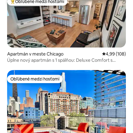
Obľúbené medzi hosťami
Najobľúbenejšie medzi hosťami
Apartmán v meste Chicago
Priemerné ohod
4,99 (108)
Úplne nový apartmán s 1 spálňou: Deluxe Comfort s
vírivkou
Obľúbené medzi hosťami
Obľúbené medzi hosťami