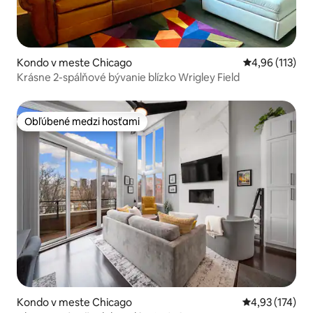
Kondo v meste Chicago
Priemerné oho
4,96 (113)
Krásne 2-spálňové bývanie blízko Wrigley Field
Obľúbené medzi hosťami
Obľúbené medzi hosťami
Kondo v meste Chicago
Priemerné ohod
4,93 (174)