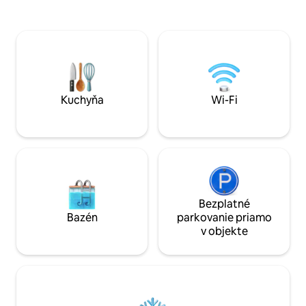
prípade akýchkoľvek otázok týkajúcich
ponúka všetko pot
sa apartmánu sme vám vždy k dispozícii
Chicagu ako miest
prostredníctvom SMS správy alebo e-
Apartmán má dve 
mailu. Tento apartmán sa nachádza v
posteľami typu kin
Lincoln Parku, len pár krokov od
toaletou, rozklad
obchodov pozdĺž Armitage a Halsted
kuchyňu, centrálne
Avenue. V okolí sa nachádzajú obchody s
klimatizáciu a pr
potravinami, reštaurácie a kaviarne, ako
kompletne zrekon
Kuchyňa
Wi-Fi
aj červené a hnedé železničné stanice s
prístupom do centra a ďalších častí
mesta. Parkovanie na ulici v okolí
apartmánu je relatívne jednoduché a v
apartmáne na stole ponúkame
bezplatné rezidenčné parkovacie
nálepky. Ponúkame aj čistý garážový
priestor (s bezplatným pripojením na
Bezplatné
elektromobilo, ak ho potrebujete) za 20
Bazén
parkovanie priamo
USD za noc.
v objekte