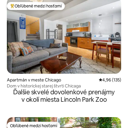
Obľúbené medzi hosťami
Najobľúbenejšie medzi hosťami
Apartmán v meste Chicago
Priemerné ohod
4,96 (135)
Dom v historickej starej štvrti Chicaga
Ďalšie skvelé dovolenkové prenájmy
v okolí miesta Lincoln Park Zoo
Obľúbené medzi hosťami