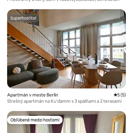
poloha, 2 kúpeľne, posilňovňa
Superhostiteľ
Superhostiteľ
Apartmán v meste Berlín
Priemerné
5 (5)
Strešný apartmán na Ku'damm s 3 spálňami a 2 terasami
Obľúbené medzi hosťami
Obľúbené medzi hosťami