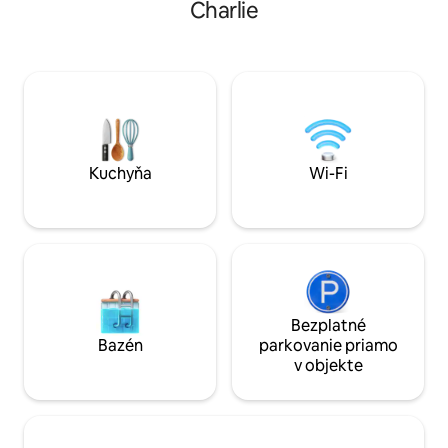
Charlie
m. Za zatemňovacími závesmi na vás
elegantný šarm a charakter. Impressum
čaká 75 m² absolú
Aglaja Schott Gütlingstr. 18b 14167 Berlín
ambientným osvet
Naše bývanie je skutočne jedinečné,
tieňom a chladený
pretože ponúka našim hosťom zažiť
ponúknu osviežujú
umenie počas života v obľúbenej
zážitok. Tento diz
berlínskej štvrti Mitte. Galéria a byt je vo
dažďovú sprchu, r
vlastníctve umelca, ktorý navrhol
kuchynský kút a l
priestor na prezentáciu svojej práce.
posteľ veľkosti Kin
Hostia budú mať prístup do celej galérie,
Kuchyňa
Wi-Fi
ale na prenájom je len súkromný
apartmán, ktorý sa pripojí k galérii,
vrátane malej kuchyne, kombinovaného
obývacieho priestoru na spanie s
podkrovnou vaňou a pripojenej
samostatnej kúpeľne so sprchovacím
kútom. Druhý priestor na spanie môže
byť oddelený pohyblivými stenami a má
Bezplatné
ďalšiu kúpeľňu so sprchovacím kútom a
Bazén
parkovanie priamo
WC. Hostia majú tiež prístup do záhrady
v objekte
až do 22:00. Naším cieľom je privítať
všetkých našich hostí osobne, ukázať im
cestu a pomôcť im začať v Berlíne.
Keďže žijeme aj v Berlíne, radi vám