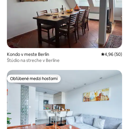
Kondo v meste Berlín
Priemerné oho
4,96 (50)
Štúdio na streche v Berlíne
Obľúbené medzi hosťami
Obľúbené medzi hosťami