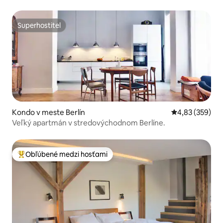
Superhostiteľ
Superhostiteľ
Kondo v meste Berlín
Priemerné ohod
4,83 (359)
Veľký apartmán v stredovýchodnom Berlíne.
Obľúbené medzi hosťami
Najobľúbenejšie medzi hosťami