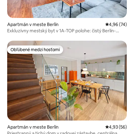
Apartmán v meste Berlín
Priemerné oho
4,96 (74)
Exkluzívny mestský byt v 1A-TOP polohe: čistý Berlín-
Mitte
Obľúbené medzi hosťami
Obľúbené medzi hosťami
Apartmán v meste Berlín
Priemerné oho
4,93 (56)
Priestranný a tichý dom v radovej zástavbe, centrálna