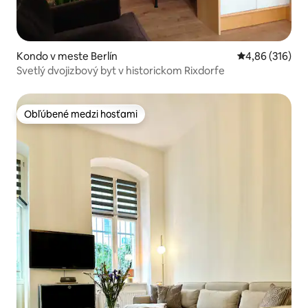
Kondo v meste Berlín
Priemerné ohod
4,86 (316)
Svetlý dvojizbový byt v historickom Rixdorfe
Obľúbené medzi hosťami
Obľúbené medzi hosťami