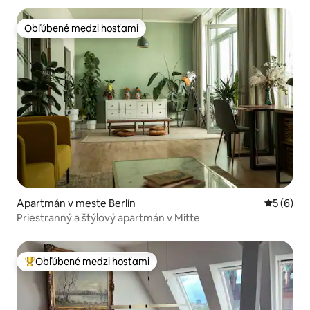
Obľúbené medzi hosťami
Obľúbené medzi hosťami
Apartmán v meste Berlín
Priemerné
5 (6)
Priestranný a štýlový apartmán v Mitte
Obľúbené medzi hosťami
Najobľúbenejšie medzi hosťami