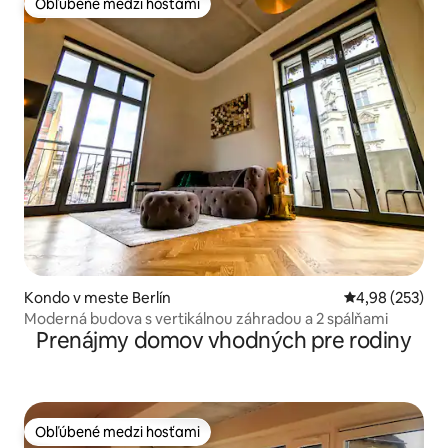
Obľúbené medzi hosťami
Obľúbené medzi hosťami
Kondo v meste Berlín
Priemerné ohod
4,98 (253)
Moderná budova s vertikálnou záhradou a 2 spálňami
Prenájmy domov vhodných pre rodiny
Obľúbené medzi hosťami
Obľúbené medzi hosťami