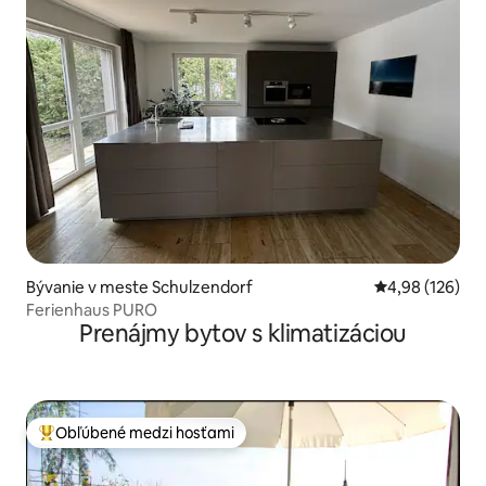
Bývanie v meste Schulzendorf
Priemerné ohod
4,98 (126)
Ferienhaus PURO
Prenájmy bytov s klimatizáciou
Obľúbené medzi hosťami
Najobľúbenejšie medzi hosťami