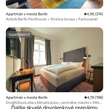
Apartmán v meste Berlín
Priemerné ohod
4,95 (374)
Airbnb Berlín Penthouse + Strešná terasa + Parkovanie!
Superhostiteľ
Superhostiteľ
Apartmán v meste Berlín
Priemerné ohod
4,79 (198)
Dvojlôžková izba s klimatizáciou, centrálne miesto v Mitte,
Ďalšie skvelé dovolenkové prenájmy
Berlín