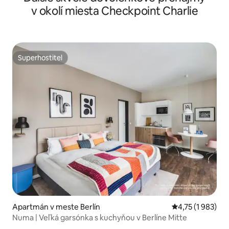
v okolí miesta Checkpoint Charlie
Superhostiteľ
Superhostiteľ
Apartmán v meste Berlín
Priemerné ohodn
4,75 (1 983)
Numa | Veľká garsónka s kuchyňou v Berlíne Mitte