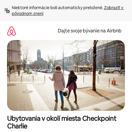
Preskočiť
Niektoré informácie boli automaticky preložené. 
Zobraziť v 
na
pôvodnom znení
obsah.
Dajte svoje bývanie na Airbnb
Ubytovania v okolí miesta Checkpoint
Charlie