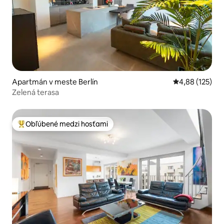
Apartmán v meste Berlín
Priemerné ohod
4,88 (125)
Zelená terasa
Obľúbené medzi hosťami
Najobľúbenejšie medzi hosťami