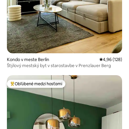
Kondo v meste Berlín
Priemerné ohod
4,96 (128)
Štýlový mestský byt v starostavbe v Prenzlauer Berg
Obľúbené medzi hosťami
Najobľúbenejšie medzi hosťami