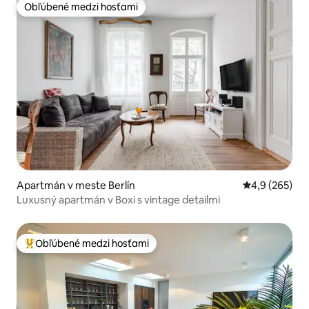
Obľúbené medzi hosťami
Obľúbené medzi hosťami
Apartmán v meste Berlín
Priemerné oho
4,9 (265)
Luxusný apartmán v Boxi s vintage detailmi
Obľúbené medzi hosťami
Najobľúbenejšie medzi hosťami