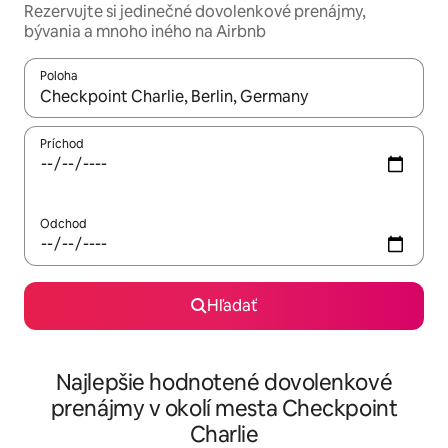
Rezervujte si jedinečné dovolenkové prenájmy,
bývania a mnoho iného na Airbnb
Poloha
Keď budú výsledky k dispozícii, môžete si ich prechádzať pom
Príchod
Odchod
Hľadať
Najlepšie hodnotené dovolenkové
prenájmy v okolí mesta Checkpoint
Charlie