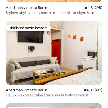
Apartmán v meste Berlín
Priemerné oho
4,8 (298)
Štýlové ubytovanie v centre mesta s historickým šarmom
a pohodlnou klimatizáciou
Obľúbené medzi hosťami
Obľúbené medzi hosťami
Apartmán v meste Berlín
Priemerné ohod
4,87 (412)
DeLux. Pekné a útulné štúdio vedľa Wall Memorial