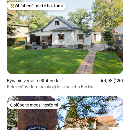
Obľúbené medzi hosťami
Najobľúbenejšie medzi hosťami
Bývanie v meste Stahnsdorf
Priemerné ohod
4,98 (126)
Rekreačný dom na okraji lesa na juhu Berlína
Obľúbené medzi hosťami
Obľúbené medzi hosťami