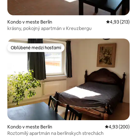
Kondo v meste Berlín
Priemerné ohod
4,93 (213)
krásny, pokojný apartmán v Kreuzbergu
Obľúbené medzi hosťami
Obľúbené medzi hosťami
Kondo v meste Berlín
Priemerné ohod
4,93 (200)
Roztomilý apartmán na berlínskych strechách