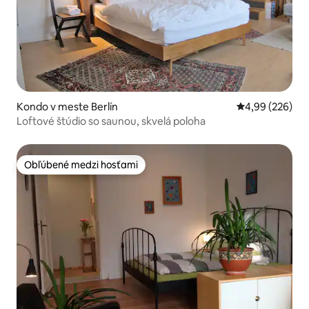
Kondo v meste Berlín
Priemerné ohod
4,99 (226)
Loftové štúdio so saunou, skvelá poloha
Obľúbené medzi hosťami
Obľúbené medzi hosťami