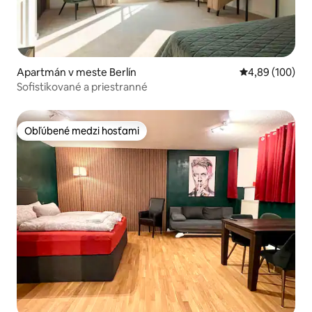
Apartmán v meste Berlín
Priemerné ohod
4,89 (100)
Sofistikované a priestranné
Obľúbené medzi hosťami
Obľúbené medzi hosťami