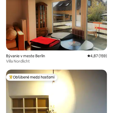
Bývanie v meste Berlín
Priemerné ohod
4,87 (159)
Villa Nordlicht
Obľúbené medzi hosťami
Najobľúbenejšie medzi hosťami