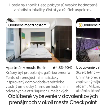
Hostia sa zhodli: tieto pobyty sú vysoko hodnotené
z hľadiska lokality, čistoty a ďalších aspektov.
Obľúbené medzi hosťami
Obľúbené medz
Obľúbené medzi hosťami
Najobľúbenejšie 
Ubytovanie v mest
Apartmán v meste Berlín
Priemerné ohodnotenie 4,83 z 5
4,83 (904)
Skvelý letný výle
Krásny byt prepojený s galériou umenia
oáza v Kreuzberg
Uniknite pred spa
Tento ohromujúci minimalisticky
zaplavenými jazer
inšpirovaný domov dodáva výzdobe
ulicami. Vkĺznite
vlastný umelecký šmrnc umiestnením
útočiska, ktoré je
odvážnych a vzrušujúcich umeleckých
Obľúbené vybavenie v dovolenkových
horúcimi letnými 
kúskov do každej miestnosti. S podlahou
sa do sviežej, bubl
z tvrdého dreva a čiernobielym
prenájmoch v okolí mesta Checkpoint
súkromnej vírivky 
príslušenstvom má každý priestor