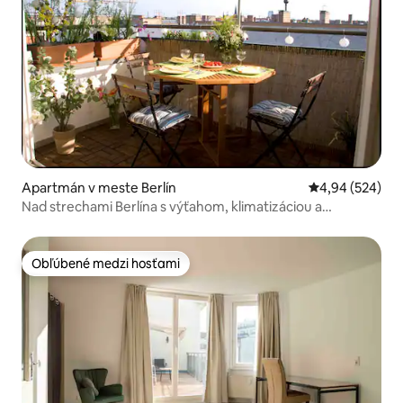
Apartmán v meste Berlín
Priemerné ohod
4,94 (524)
Nad strechami Berlína s výťahom, klimatizáciou a
Netflixom
Obľúbené medzi hosťami
Obľúbené medzi hosťami