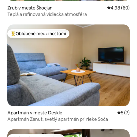
Zrub v meste Škocjan
Priemerné oho
4,98 (60)
Teplá a rafinovaná vidiecka atmosféra
Obľúbené medzi hosťami
Najobľúbenejšie medzi hosťami
Apartmán v meste Deskle
Priemerné
5 (7)
Apartmán Zanut, svetlý apartmán pri rieke Soča