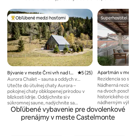
Obľúbené medzi hosťami
Superhostiteľ
Najobľúbenejšie medzi hosťami
Superhostiteľ
Apartmán v meste
Bývanie v meste Črni vrh nad Idr
Priemerné ohodnotenie 5 z 
5 (25)
ijo
Rezidencia so str
Aurora Chalet – sauna a oddych v
central}
prírode neďaleko Idrije
Nádherná rezidenc
Utečte do útulnej chaty Aurora –
na dvoch poschodi
pokojnej chaty obklopenej prírodou v
historického cent
blízkosti Idrije. Oddýchnite si v
nádherným výhľa
súkromnej saune, nadýchnite sa
Obľúbené vybavenie pre dovolenkové
Piazza San Giacomo
čerstvého vzduchu a vychutnajte si
budove z 15. storočia. Ubytovanie
úplný pokoj a ticho ďaleko od rušného
prenájmy v meste Castelmonte
pár krokov od všetkých
mesta. Dom je ideálny pre páry, rodiny
mať možnosť zažiť
alebo kohokoľvek, kto hľadá oddych a
starovekej reziden
relax. Ráno vás prebudí spev vtákov, cez