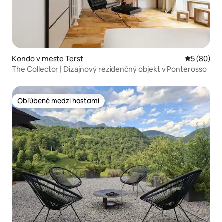
Kondo v meste Terst
Priemerné 
5 (80)
The Collector | Dizajnový rezidenčný objekt v Ponterosso
Obľúbené medzi hosťami
Obľúbené medzi hosťami