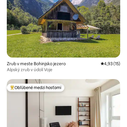
Zrub v meste Bohinjsko jezero
Priemerné oh
4,93 (15)
Alpský zrub v údolí Voje
Obľúbené medzi hosťami
Najobľúbenejšie medzi hosťami