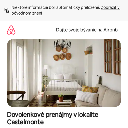
Preskočiť
Niektoré informácie boli automaticky preložené. 
Zobraziť v 
na
pôvodnom znení
obsah.
Dajte svoje bývanie na Airbnb
Dovolenkové prenájmy v lokalite
Castelmonte