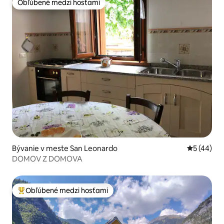
Obľúbené medzi hosťami
Obľúbené medzi hosťami
Bývanie v meste San Leonardo
Priemerné 
5 (44)
DOMOV Z DOMOVA
Obľúbené medzi hosťami
Najobľúbenejšie medzi hosťami