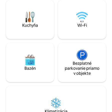
a umenie bez toho,
deň môžete spoznávať prírodu a večer si
moderné pohodlie. Skutočn
môžete oddýchnuť v saune alebo pod
„klenotom“ objektu
hviezdnou oblohou. ✔ Súkromná sauna
priestranná strešn
✔ Bezplatné parkovanie ✔ Tichá lokalita
panoramatickým v
✔ Príroda na každom kroku
Udine.
Kuchyňa
Wi-Fi
Bezplatné
Bazén
parkovanie priamo
v objekte
Klimatizácia