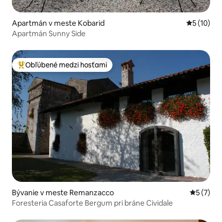
Apartmán v meste Kobarid
Priemerné 
5 (10)
Apartmán Sunny Side
Obľúbené medzi hosťami
Najobľúbenejšie medzi hosťami
Bývanie v meste Remanzacco
Priemerné
5 (7)
Foresteria Casaforte Bergum pri bráne Cividale