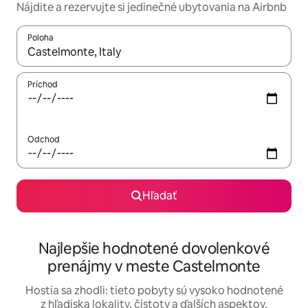
Nájdite a rezervujte si jedinečné ubytovania na Airbnb
Poloha
Keď budú výsledky k dispozícii, môžete si ich prechádzať pom
Príchod
Odchod
Hľadať
Najlepšie hodnotené dovolenkové
prenájmy v meste Castelmonte
Hostia sa zhodli: tieto pobyty sú vysoko hodnotené
z hľadiska lokality, čistoty a ďalších aspektov.