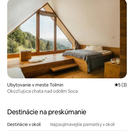
Ubytovanie v meste Tolmin
Priemerné
5 (3)
Okúzľujúca chata nad údolím Soca
Destinácie na preskúmanie
Destinácie v okolí
Najzaujímavejšie pamiatky v okolí