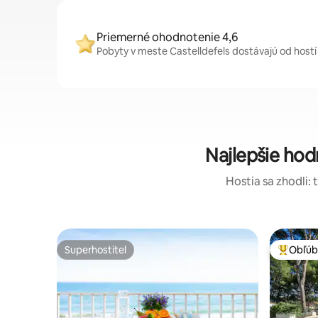
Priemerné ohodnotenie 4,6
Pobyty v meste Castelldefels dostávajú od hostí
Najlepšie ho
Hostia sa zhodli: 
Superhostiteľ
Obľúb
Superhostiteľ
Najobľúb