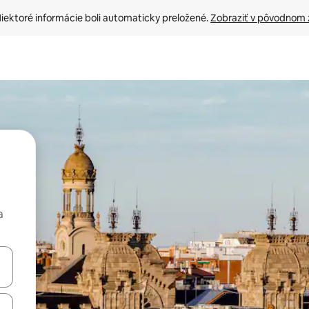
iektoré informácie boli automaticky preložené. 
Zobraziť v pôvodnom 
a
rechádzať pomocou klávesov so šípkami nahor a nadol alebo ich pres