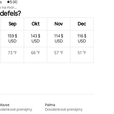
s
Priemerné ohodnotenie 5 z 5, počet hodnotení: 4
5 (4)
m na more
ldefels?
Sep
Okt
Nov
Dec
159 $
143 $
114 $
116 $
USD
USD
USD
USD
73 °F
66 °F
57 °F
51 °F
ulouse
Palma
volenkové prenájmy
Dovolenkové prenájmy