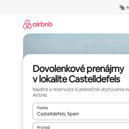
Preskočiť
N
na
obsah.
Dovolenkové prenájmy
v lokalite Castelldefels
Nájdite a rezervujte si jedinečné ubytovania n
Airbnb
Poloha
Keď budú výsledky k dispozícii, môžete si ich p
Príchod