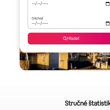
Odchod
Hľadať
Stručné štatist