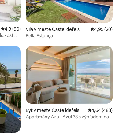
Priemerné ohodnotenie 4,9 z 5, počet hodnotení: 90
4,9 (90)
notení: 63
Vila v meste Castelldefels
Priemerné ohodnotenie
4,95 (20)
ízkosti
Bella Estança
Byt v meste Castelldefels
Priemerné ohodnotenie 
4,64 (483)
Apartmány Azul, Azul 33 s výhľadom na
notení: 15
more a vaničkou.