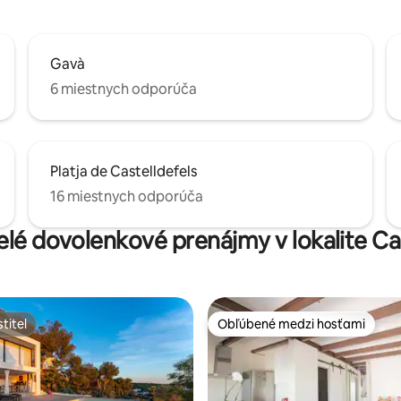
ail privatif qui donne
nt sur la rue.
Gavà
6 miestnych odporúča
Platja de Castelldefels
16 miestnych odporúča
elé dovolenkové prenájmy v lokalite Ca
titeľ
Obľúbené medzi hosťami
titeľ
Obľúbené medzi hosťami