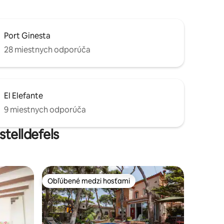
Port Ginesta
28 miestnych odporúča
El Elefante
9 miestnych odporúča
stelldefels
Obľúbené medzi hosťami
Obľúbené medzi hosťami