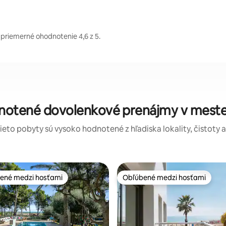
 priemerné ohodnotenie 4,6 z 5.
dnotené dovolenkové prenájmy v meste 
tieto pobyty sú vysoko hodnotené z hľadiska lokality, čistoty 
ené medzi hosťami
Obľúbené medzi hosťami
enejšie medzi hosťami
Obľúbené medzi hosťami