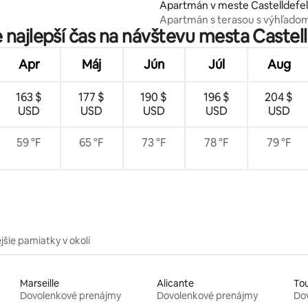
Apartmán v meste Castelldefel
Apartmán s terasou s výhľado
 najlepší čas na návštevu mesta Castel
v blízkosti BCN
Apr
Máj
Jún
Júl
Aug
163 $
177 $
190 $
196 $
204 $
USD
USD
USD
USD
USD
59 °F
65 °F
73 °F
78 °F
79 °F
jšie pamiatky v okolí
Marseille
Alicante
To
Dovolenkové prenájmy
Dovolenkové prenájmy
Do