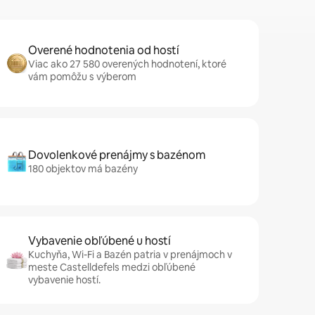
Overené hodnotenia od hostí
Viac ako 27 580 overených hodnotení, ktoré
vám pomôžu s výberom
Dovolenkové prenájmy s bazénom
180 objektov má bazény
Vybavenie obľúbené u hostí
Kuchyňa, Wi-Fi a Bazén patria v prenájmoch v
meste Castelldefels medzi obľúbené
vybavenie hostí.