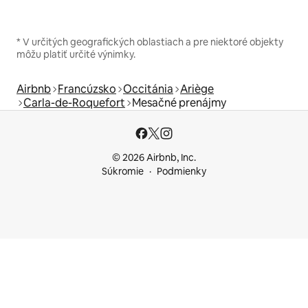
* V určitých geografických oblastiach a pre niektoré objekty
môžu platiť určité výnimky.
Airbnb
Francúzsko
Occitánia
Ariège
Carla-de-Roquefort
Mesačné prenájmy
© 2026 Airbnb, Inc.
Súkromie
Podmienky