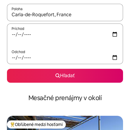
Poloha
Keď budú výsledky k dispozícii, môžete si ich prechádzať pom
Príchod
Odchod
Hľadať
Mesačné prenájmy v okolí
Obľúbené medzi hosťami
Najobľúbenejšie medzi hosťami