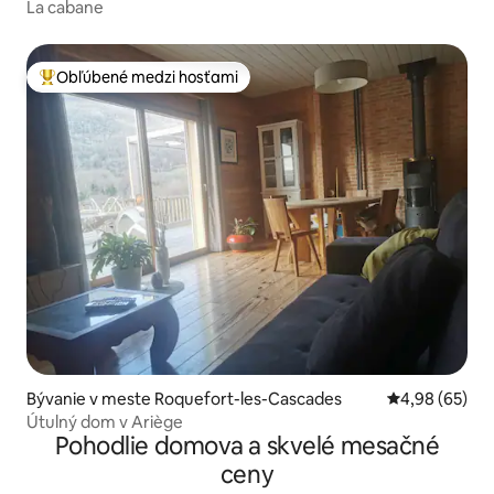
La cabane
Obľúbené medzi hosťami
Najobľúbenejšie medzi hosťami
Bývanie v meste Roquefort-les-Cascades
Priemerné oho
4,98 (65)
Útulný dom v Ariège
Pohodlie domova a skvelé mesačné
ceny