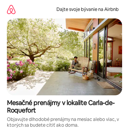
Preskočiť
na
Dajte svoje bývanie na Airbnb
obsah.
Mesačné prenájmy v lokalite Carla-de-
Roquefort
Objavujte dlhodobé prenájmy na mesiac alebo viac, v
ktorých sa budete cítiť ako doma.