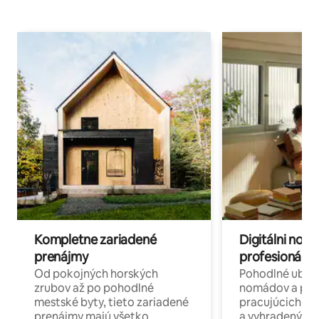
Kompletne zariadené
Digitálni nomá
prenájmy
profesionáli 
Od pokojných horských
Pohodlné ubyto
zrubov až po pohodlné
nomádov a pro
mestské byty, tieto zariadené
pracujúcich na 
prenájmy majú všetko
a vyhradenými