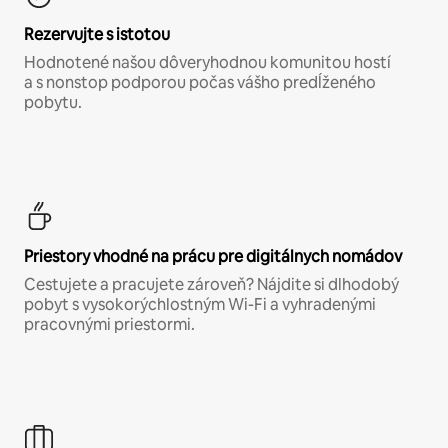
Rezervujte s istotou
Hodnotené našou dôveryhodnou komunitou hostí
a s nonstop podporou počas vášho predĺženého
pobytu.
Priestory vhodné na prácu pre digitálnych nomádov
Cestujete a pracujete zároveň? Nájdite si dlhodobý
pobyt s vysokorýchlostným Wi-Fi a vyhradenými
pracovnými priestormi.