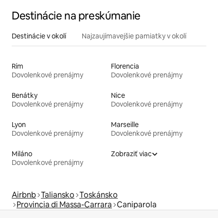
Destinácie na preskúmanie
Destinácie v okolí
Najzaujímavejšie pamiatky v okolí
Rím
Florencia
Dovolenkové prenájmy
Dovolenkové prenájmy
Benátky
Nice
Dovolenkové prenájmy
Dovolenkové prenájmy
Lyon
Marseille
Dovolenkové prenájmy
Dovolenkové prenájmy
Miláno
Zobraziť viac
Dovolenkové prenájmy
Airbnb
Taliansko
Toskánsko
Provincia di Massa-Carrara
Caniparola