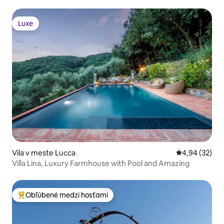
Luxe
Luxe
Vila v meste Lucca
Priemerné oho
4,94 (32)
Villa Lina, Luxury Farmhouse with Pool and Amazing
Obľúbené medzi hosťami
Najobľúbenejšie medzi hosťami