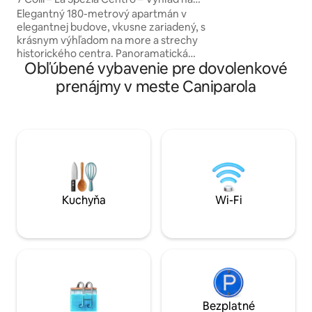
terasa, kuchynský
more – 5Terre
Elegantný 180-metrový apartmán v
záhrady: 2 bdr a 1 
elegantnej budove, vkusne zariadený, s
satelit, Wi-Fi, det
krásnym výhľadom na more a strechy
historického centra. Panoramatická
Obľúbené vybavenie pre dovolenkové
terasa a svetlé izby. • 3 spálne s
manželskou posteľou • 2 veľké kúpeľne,
prenájmy v meste Caniparola
• Obývacia izba s jedálenským stolom a
pracovným priestorom • Kuchyňa s
vybaveným ostrovom • Klimatizácia,
kúrenie, inteligentná TV, Wi-Fi Kúsok od
stredovekého hradu, centra a stanice.
Súkromné parkovacie miesto. Cinque
Terre je vzdialené 5 minút cesty vlakom.
Ideálne pre rodiny a skupiny, ktoré
hľadajú pohodlie
Kuchyňa
Wi-Fi
Bezplatné