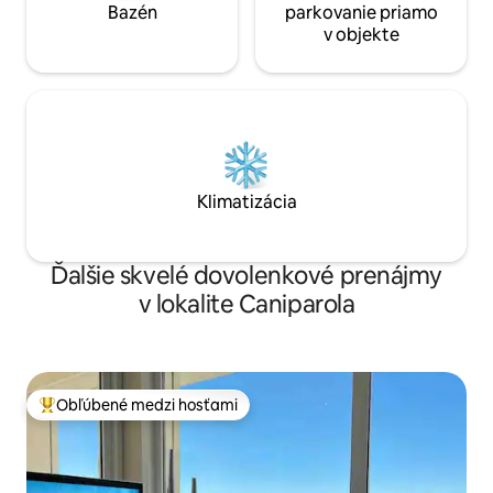
Bazén
parkovanie priamo
v objekte
Klimatizácia
Ďalšie skvelé dovolenkové prenájmy
v lokalite Caniparola
Obľúbené medzi hosťami
Najobľúbenejšie medzi hosťami