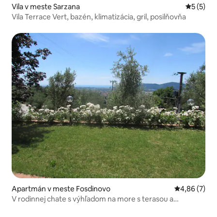
Vila v meste Sarzana
Priemerné
5 (5)
Vila Terrace Vert, bazén, klimatizácia, gril, posilňovňa
Apartmán v meste Fosdinovo
Priemerné oh
4,86 (7)
V rodinnej chate s výhľadom na more s terasou a
záhradou