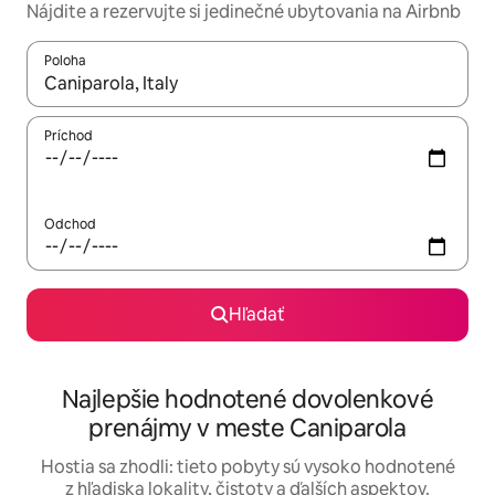
Nájdite a rezervujte si jedinečné ubytovania na Airbnb
Poloha
Keď budú výsledky k dispozícii, môžete si ich prechádzať pom
Príchod
Odchod
Hľadať
Najlepšie hodnotené dovolenkové
prenájmy v meste Caniparola
Hostia sa zhodli: tieto pobyty sú vysoko hodnotené
z hľadiska lokality, čistoty a ďalších aspektov.