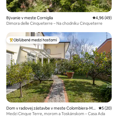
Bývanie v meste Corniglia
Priemerné oho
4,96 (49)
Dimora delle Cinqueterre – Na chodníku Cinqueterre
Obľúbené medzi hosťami
Najobľúbenejšie medzi hosťami
Dom v radovej zástavbe v meste Colombiera-Mol
Priemerné 
5 (20)
icciara
Medzi Cinque Terre, morom a Toskánskom – Casa Ada