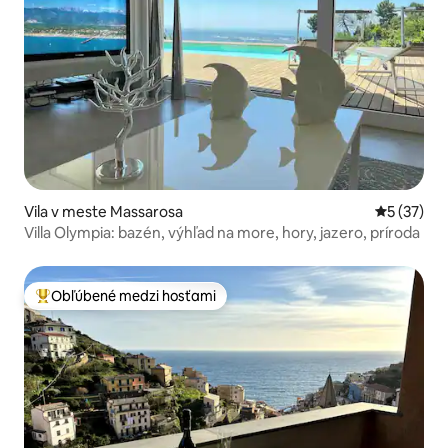
Vila v meste Massarosa
Priemerné 
5 (37)
Villa Olympia: bazén, výhľad na more, hory, jazero, príroda
Obľúbené medzi hosťami
Najobľúbenejšie medzi hosťami