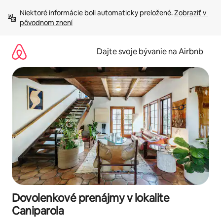
Preskočiť
Niektoré informácie boli automaticky preložené. 
Zobraziť v 
na
pôvodnom znení
obsah.
Dajte svoje bývanie na Airbnb
Dovolenkové prenájmy v lokalite
Caniparola