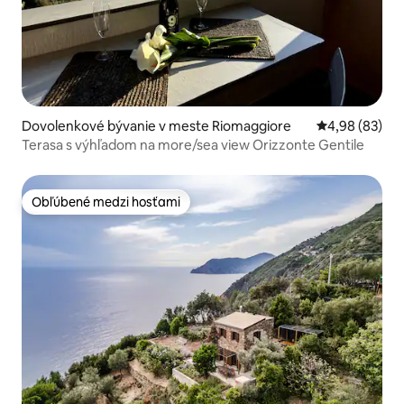
Dovolenkové bývanie v meste Riomaggiore
Priemerné oho
4,98 (83)
Terasa s výhľadom na more/sea view Orizzonte Gentile
Obľúbené medzi hosťami
Obľúbené medzi hosťami