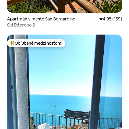
Apartmán v meste San Bernardino
Priemerné ohod
4,95 (169)
Od Ettoreho 2
Obľúbené medzi hosťami
Najobľúbenejšie medzi hosťami