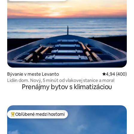
Bývanie v meste Levanto
Priemerné ohod
4,94 (400)
Lidiin dom. Nový, 5 minút od vlakovej stanice a mora!
Prenájmy bytov s klimatizáciou
Obľúbené medzi hosťami
Najobľúbenejšie medzi hosťami