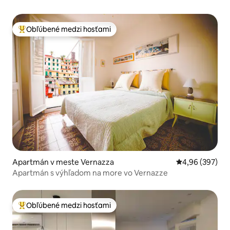
Obľúbené medzi hosťami
Najobľúbenejšie medzi hosťami
Apartmán v meste Vernazza
Priemerné ohod
4,96 (397)
Apartmán s výhľadom na more vo Vernazze
Obľúbené medzi hosťami
Najobľúbenejšie medzi hosťami