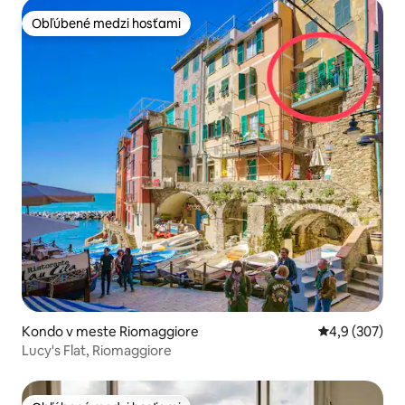
Obľúbené medzi hosťami
Obľúbené medzi hosťami
Kondo v meste Riomaggiore
Priemerné oho
4,9 (307)
Lucy's Flat, Riomaggiore