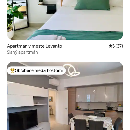
Apartmán v meste Levanto
Priemerné 
5 (37)
Slaný apartmán
Obľúbené medzi hosťami
Najobľúbenejšie medzi hosťami