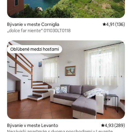
Bývanie v meste Corniglia
Priemerné oho
4,91 (136)
„dolce far niente“ 011030LT0118
Obľúbené medzi hosťami
Obľúbené medzi hosťami
Bývanie v meste Levanto
Priemerné ohod
4,93 (289)
Nezávislý apartmán s dvoma poschodiami v Levante