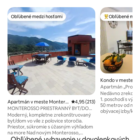
Obľúbené medzi hosťami
Obľúbené medz
Obľúbené medzi hosťami
Najobľúbenejšie 
Kondo v meste Le
Apartmán „Profum
metrov od mora
Nedávno zrekonšt
1. poschodí s výťa
Apartmán v meste Montero
Priemerné ohodnotenie 4,95 z 5
4,95 (213)
50 metrov od mora.
sso al Mare
MONTEROSSO PRIESTRANNÝ BYT/DOM
obývacej izby/kuc
S VÝHĽADOM NA MORE
Moderný, kompletne zrekonštruovaný
rúra, umývačka ria
byt/dom vo vile z polovice storočia.
klimatizácia, rozk
Priestor, súkromie s úžasným výhľadom
izieb s manželským
na more Nad novým Monterosso,
klimatizáciou, TV a
Obľúbené vybavenie v dovolenkových
pokojná a výhodná poloha. Pešo, 5 minút