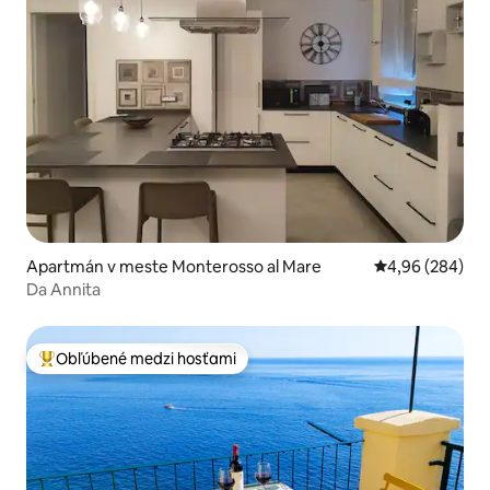
Apartmán v meste Monterosso al Mare
Priemerné ohod
4,96 (284)
Da Annita
Obľúbené medzi hosťami
Najobľúbenejšie medzi hosťami