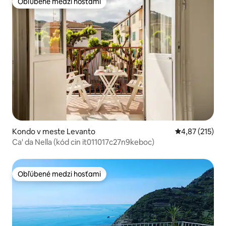
Obľúbené medzi hosťami
Obľúbené medzi hosťami
Kondo v meste Levanto
Priemerné ohod
4,87 (215)
Ca' da Nella (kód cin it011017c27n9keboc)
Obľúbené medzi hosťami
Obľúbené medzi hosťami