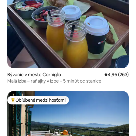
Bývanie v meste Corniglia
Priemerné ohod
4,96 (263)
Malá izba – raňajky v izbe – 5 minút od stanice
Obľúbené medzi hosťami
Najobľúbenejšie medzi hosťami