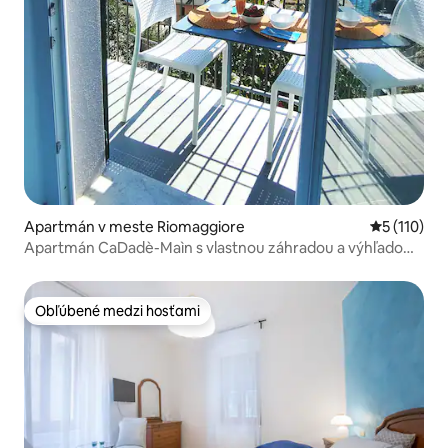
Apartmán v meste Riomaggiore
Priemerné 
5 (110)
Apartmán CaDadè-Maìn s vlastnou záhradou a výhľadom
na more
Obľúbené medzi hosťami
Obľúbené medzi hosťami