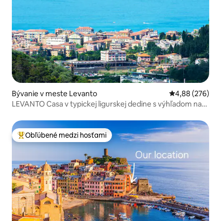
Bývanie v meste Levanto
Priemerné ohod
4,88 (276)
LEVANTO Casa v typickej ligurskej dedine s výhľadom na
more
Obľúbené medzi hosťami
Najobľúbenejšie medzi hosťami