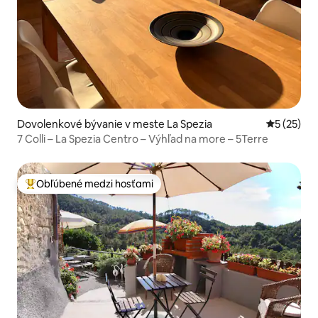
Dovolenkové bývanie v meste La Spezia
Priemerné 
5 (25)
7 Colli – La Spezia Centro – Výhľad na more – 5Terre
Obľúbené medzi hosťami
Najobľúbenejšie medzi hosťami