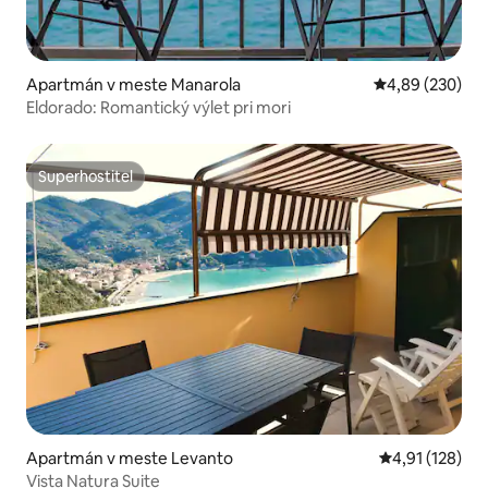
Apartmán v meste Manarola
Priemerné ohod
4,89 (230)
Eldorado: Romantický výlet pri mori
Superhostiteľ
Superhostiteľ
Apartmán v meste Levanto
Priemerné oho
4,91 (128)
Vista Natura Suite