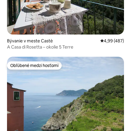
Bývanie v meste Castè
Priemerné ohod
4,99 (487)
A Casa di Rosetta – okolie 5 Terre
Obľúbené medzi hosťami
Obľúbené medzi hosťami