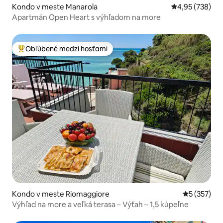
Kondo v meste Manarola
Priemerné ohod
4,95 (738)
Apartmán Open Heart s výhľadom na more
Obľúbené medzi hosťami
Najobľúbenejšie medzi hosťami
Kondo v meste Riomaggiore
Priemerné o
5 (357)
Výhľad na more a veľká terasa – Výťah – 1,5 kúpeľne