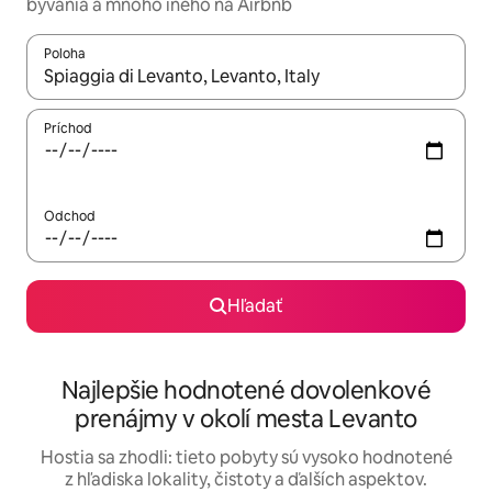
bývania a mnoho iného na Airbnb
Poloha
Keď budú výsledky k dispozícii, môžete si ich prechádzať pom
Príchod
Odchod
Hľadať
Najlepšie hodnotené dovolenkové
prenájmy v okolí mesta Levanto
Hostia sa zhodli: tieto pobyty sú vysoko hodnotené
z hľadiska lokality, čistoty a ďalších aspektov.