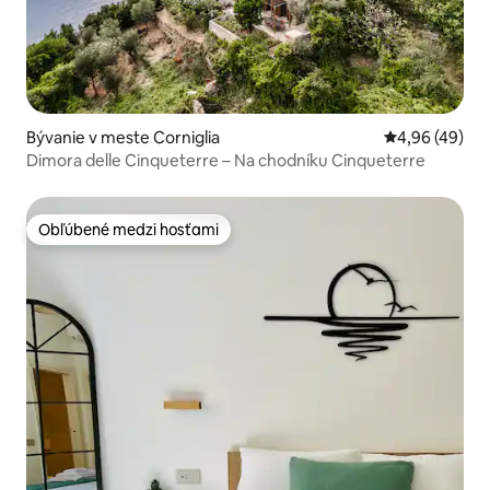
Bývanie v meste Corniglia
Priemerné oho
4,96 (49)
Dimora delle Cinqueterre – Na chodníku Cinqueterre
Obľúbené medzi hosťami
Obľúbené medzi hosťami