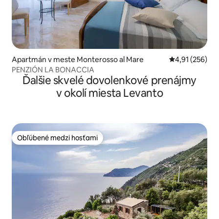
Apartmán v meste Monterosso al Mare
Priemerné ohod
4,91 (256)
PENZIÓN LA BONACCIA
Ďalšie skvelé dovolenkové prenájmy
v okolí miesta Levanto
Obľúbené medzi hosťami
Obľúbené medzi hosťami