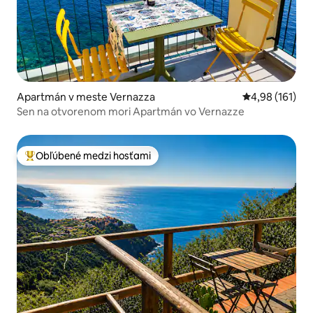
Apartmán v meste Vernazza
Priemerné ohod
4,98 (161)
Sen na otvorenom mori Apartmán vo Vernazze
Obľúbené medzi hosťami
Najobľúbenejšie medzi hosťami