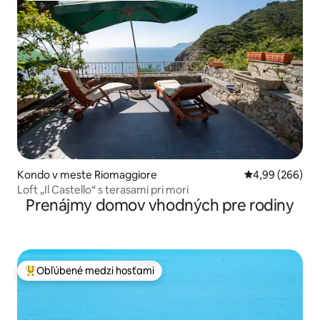
Kondo v meste Riomaggiore
Priemerné ohod
4,99 (266)
Loft „Il Castello“ s terasami pri mori
Prenájmy domov vhodných pre rodiny
Obľúbené medzi hosťami
Najobľúbenejšie medzi hosťami