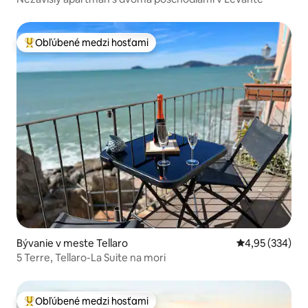
Obľúbené medzi hosťami
Najobľúbenejšie medzi hosťami
Bývanie v meste Tellaro
Priemerné ohod
4,95 (334)
5 Terre, Tellaro-La Suite na mori
Obľúbené medzi hosťami
Najobľúbenejšie medzi hosťami