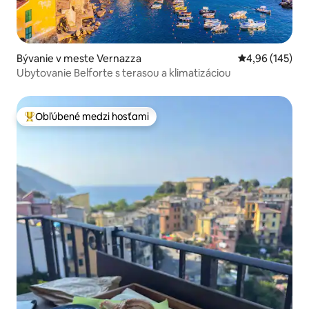
Bývanie v meste Vernazza
Priemerné ohod
4,96 (145)
Ubytovanie Belforte s terasou a klimatizáciou
Obľúbené medzi hosťami
Najobľúbenejšie medzi hosťami