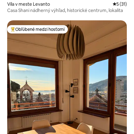
Vila v meste Levanto
Priemerné
5 (31)
Casa Shani nádherný výhľad, historické centrum, lokalita
Obľúbené medzi hosťami
Najobľúbenejšie medzi hosťami