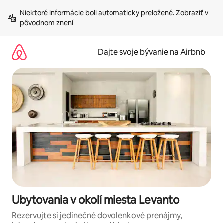
Preskočiť
Niektoré informácie boli automaticky preložené. 
Zobraziť v 
na
pôvodnom znení
obsah.
Dajte svoje bývanie na Airbnb
Ubytovania v okolí miesta Levanto
Rezervujte si jedinečné dovolenkové prenájmy,