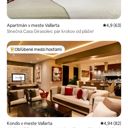
Apartmán v meste Vallarta
Priemerné oh
4,9 (63)
Slnečná Casa Girasoles: pár krokov od pláže!
Obľúbené medzi hosťami
Najobľúbenejšie medzi hosťami
Kondo v meste Vallarta
Priemerné oho
4,94 (82)