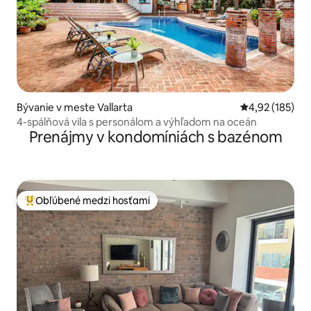
Bývanie v meste Vallarta
Priemerné ohod
4,92 (185)
4-spálňová vila s personálom a výhľadom na oceán
Prenájmy v kondomíniách s bazénom
Obľúbené medzi hosťami
Najobľúbenejšie medzi hosťami