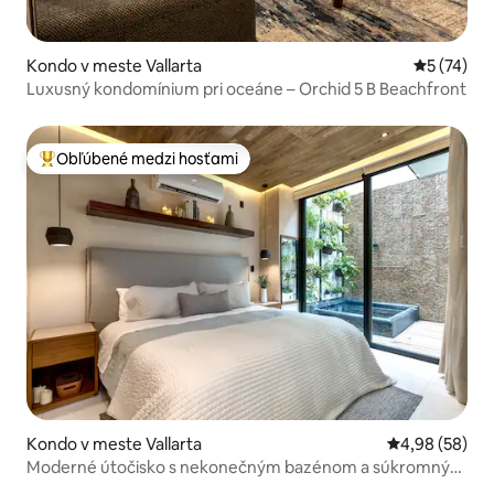
Kondo v meste Vallarta
Priemerné 
5 (74)
Luxusný kondomínium pri oceáne – Orchid 5 B Beachfront
Obľúbené medzi hosťami
Najobľúbenejšie medzi hosťami
Kondo v meste Vallarta
Priemerné oho
4,98 (58)
Moderné útočisko s nekonečným bazénom a súkromným
bazénikom