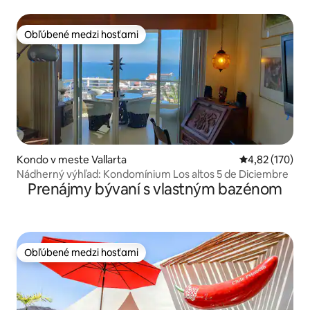
výhľadom na oceán
Obľúbené medzi hosťami
Obľúbené medzi hosťami
Kondo v meste Vallarta
Priemerné ohod
4,82 (170)
Nádherný výhľad: Kondomínium Los altos 5 de Diciembre
Prenájmy bývaní s vlastným bazénom
Obľúbené medzi hosťami
Obľúbené medzi hosťami