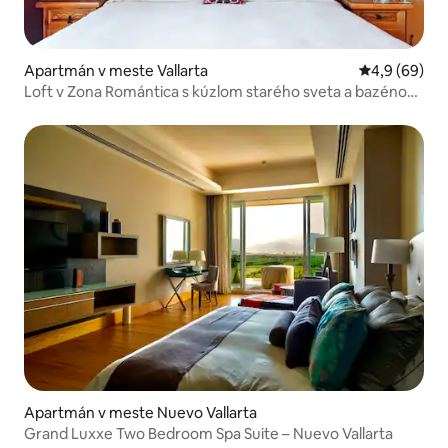
Apartmán v meste Vallarta
Priemerné oh
4,9 (69)
Loft v Zona Romántica s kúzlom starého sveta a bazénom
so slanou vodou
Apartmán v meste Nuevo Vallarta
Grand Luxxe Two Bedroom Spa Suite – Nuevo Vallarta