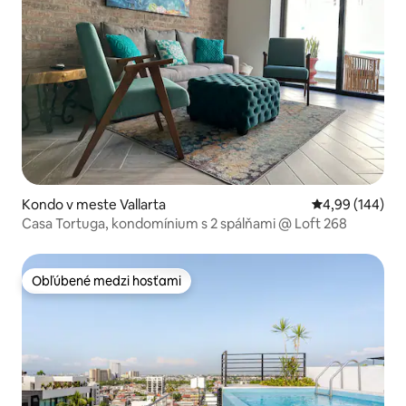
Kondo v meste Vallarta
Priemerné ohod
4,99 (144)
Casa Tortuga, kondomínium s 2 spálňami @ Loft 268
Obľúbené medzi hosťami
Obľúbené medzi hosťami