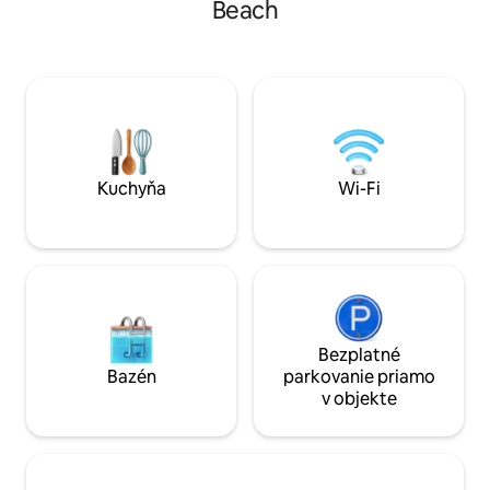
Beach
moderným vybavením. Naša vila sa
Pešia vzdialenosť 
nachádza vysoko na horskom hrebeni s
reštauráciám, noč
panoramatickým výhľadom na záliv
Sauna, parný kúpe
Banderas, Puerto Vallarta na severe a
posilňovňa ☞ Ultra
Los Arcos na juhu. Poloha a zbierka víl sa
☞ Posteľ veľkosti 
všeobecne uznávajú ako jedny z
☞ Plážové uteráky
najlepších fotovoltaických zariadení,
Uzamknutá budova
ktoré ponúka vďaka bezkonkurenčnej
bezpečnostnou slu
polohe a nádherným architektonickým
„Bezkonkurenčná 
Kuchyňa
Wi-Fi
detailom našej enklávy víl. Toto je
výhľadom“ 📅 Obľúbené dátumy sa
autentické pobrežné Mexiko - všetok
rýchlo rezervujú, 
moderný luxus v ohromujúcom
prostredí. Je to náš raj a domov ďaleko
od domova a sme veľmi hrdí na to, že sa
oň delíme s našimi hosťami! Vila je vaša! Z
prednej strany dozadu a zhora nadol!
Som vždy k dispozícii e-mailom. Máme
Bezplatné
tiež správcu objektu vo PV, gazdiná,
Bazén
parkovanie priamo
záhradník/bazén a pravidelné
v objekte
údržbárske služby. V dôsledku toho
môžu naši miestni zamestnanci zvyčajne
riešiť akýkoľvek problém, ktorý sa
vyskytne pomerne rýchlo. Naša slúžka