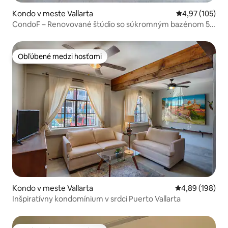
Kondo v meste Vallarta
Priemerné ohod
4,97 (105)
CondoF – Renovované štúdio so súkromným bazénom 5.
decembra
Obľúbené medzi hosťami
Obľúbené medzi hosťami
Kondo v meste Vallarta
Priemerné ohod
4,89 (198)
Inšpiratívny kondomínium v srdci Puerto Vallarta