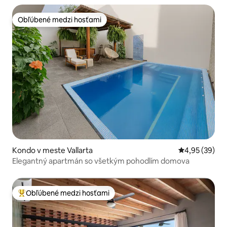
Obľúbené medzi hosťami
Obľúbené medzi hosťami
Kondo v meste Vallarta
Priemerné oho
4,95 (39)
Elegantný apartmán so všetkým pohodlím domova
Obľúbené medzi hosťami
Najobľúbenejšie medzi hosťami