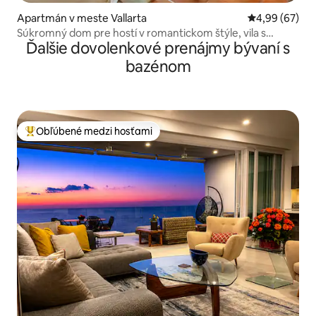
Apartmán v meste Vallarta
Priemerné oho
4,99 (67)
Súkromný dom pre hostí v romantickom štýle, vila s
Ďalšie dovolenkové prenájmy bývaní s
bazénom
bazénom
Obľúbené medzi hosťami
Najobľúbenejšie medzi hosťami