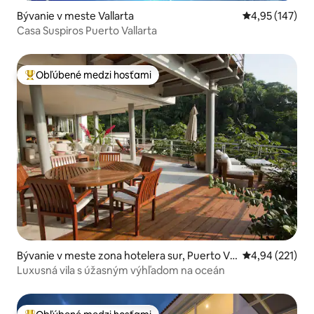
Bývanie v meste Vallarta
Priemerné ohod
4,95 (147)
Casa Suspiros Puerto Vallarta
Obľúbené medzi hosťami
Najobľúbenejšie medzi hosťami
Bývanie v meste zona hotelera sur, Puerto Val
Priemerné ohod
4,94 (221)
larta
Luxusná vila s úžasným výhľadom na oceán