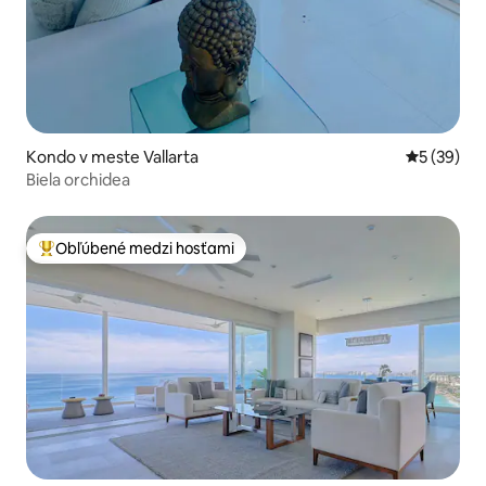
Kondo v meste Vallarta
Priemerné 
5 (39)
Biela orchidea
Obľúbené medzi hosťami
Najobľúbenejšie medzi hosťami