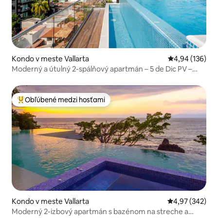
Kondo v meste Vallarta
Priemerné ohod
4,94 (136)
Moderný a útulný 2-spálňový apartmán – 5 de Dic PV –
poloha!
Obľúbené medzi hosťami
Najobľúbenejšie medzi hosťami
Kondo v meste Vallarta
Priemerné ohod
4,97 (342)
Moderný 2-izbový apartmán s bazénom na streche a