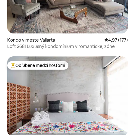
Kondo v meste Vallarta
Priemerné ohod
4,97 (177)
Loft 268! Luxusný kondomínium v romantickej zóne
Obľúbené medzi hosťami
Najobľúbenejšie medzi hosťami