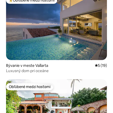
Obľúbené medzi hosťami
Najobľúbenejšie medzi hosťami
Bývanie v meste Vallarta
Priemerné 
5 (19)
Luxusný dom pri oceáne
Obľúbené medzi hosťami
Obľúbené medzi hosťami