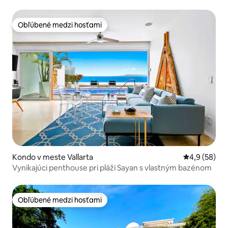
Obľúbené medzi hosťami
Obľúbené medzi hosťami
Kondo v meste Vallarta
Priemerné oh
4,9 (58)
Vynikajúci penthouse pri pláži Sayan s vlastným bazénom
Obľúbené medzi hosťami
Obľúbené medzi hosťami