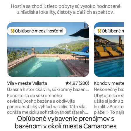
Hostia sa zhodli: tieto pobyty sú vysoko hodnotené
z hľadiska lokality, čistoty a ďalších aspektov.
Obľúbené medzi hosťami
Obľúbené medz
Najobľúbenejšie medzi hosťami
Najobľúbenejšie 
Vila v meste Vallarta
Priemerné ohodnotenie 4,97 z 5
4,97 (200)
Kondo v meste Val
Úžasná historická vila, súkromný bazén a
Nekonečný bazén, 
280° výhľad
Pláž 1 minútu
Ponorte sa do súkromného
Ubytujte sa v štvr
osviežujúceho bazéna a obdivujte
užite si jednu z n
panoramatický výhľad na záliv. Táto vila
lokalít v Puerto Va
odráža mexickú sofistikovanosť starého
pláže ✨ To najlepšie ☞ Strešný bazén s
Obľúbené vybavenie prenájmov s
sveta s odhalenými drevenými trámami,
nekonečným okrajo
ručne maľovanými dlaždicami a
výhľadom na oceá
bazénom v okolí miesta Camarones
koloniálnymi starožitnosťami spolu s
na kávu a nápoje p