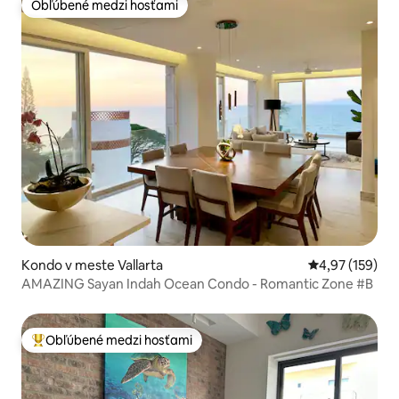
Obľúbené medzi hosťami
Obľúbené medzi hosťami
Kondo v meste Vallarta
Priemerné ohod
4,97 (159)
AMAZING Sayan Indah Ocean Condo - Romantic Zone #B
Obľúbené medzi hosťami
Najobľúbenejšie medzi hosťami