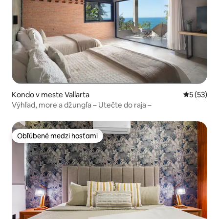
Kondo v meste Vallarta
Priemerné 
5 (53)
Výhľad, more a džungľa – Utečte do raja –
Obľúbené medzi hosťami
Obľúbené medzi hosťami