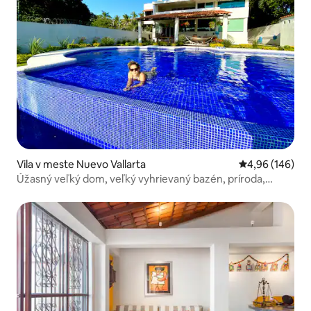
Vila v meste Nuevo Vallarta
Priemerné ohod
4,96 (146)
Úžasný veľký dom, veľký vyhrievaný bazén, príroda,
výhľad