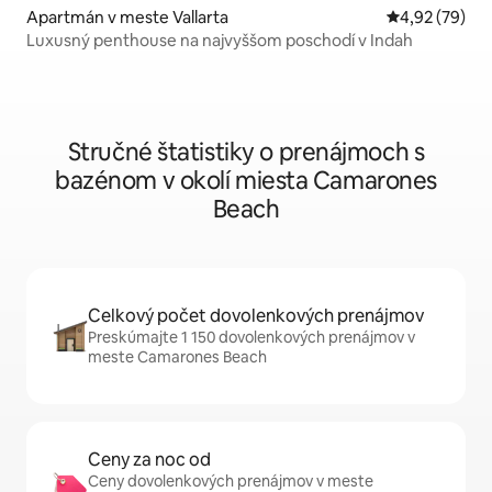
Apartmán v meste Vallarta
Priemerné oho
4,92 (79)
Luxusný penthouse na najvyššom poschodí v Indah
Stručné štatistiky o prenájmoch s
bazénom v okolí miesta Camarones
Beach
Celkový počet dovolenkových prenájmov
Preskúmajte 1 150 dovolenkových prenájmov v
meste Camarones Beach
Ceny za noc od
Ceny dovolenkových prenájmov v meste