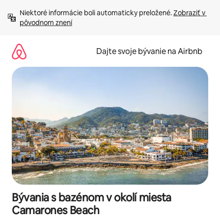
Preskočiť
Niektoré informácie boli automaticky preložené. 
Zobraziť v 
na
pôvodnom znení
obsah.
Dajte svoje bývanie na Airbnb
Bývania s bazénom v okolí miesta
Camarones Beach