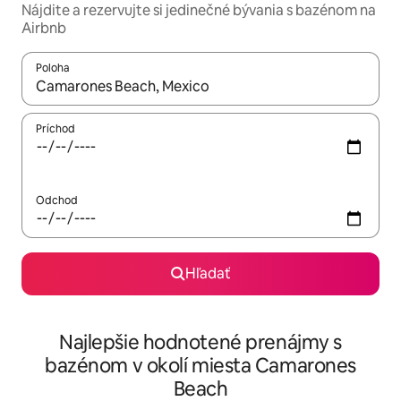
Nájdite a rezervujte si jedinečné bývania s bazénom na
Airbnb
Poloha
Keď budú výsledky k dispozícii, môžete si ich prechádzať pom
Príchod
Odchod
Hľadať
Najlepšie hodnotené prenájmy s
bazénom v okolí miesta Camarones
Beach