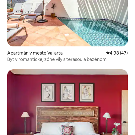
Apartmán v meste Vallarta
Priemerné oho
4,98 (47)
Byt v romantickej zóne vily s terasou a bazénom