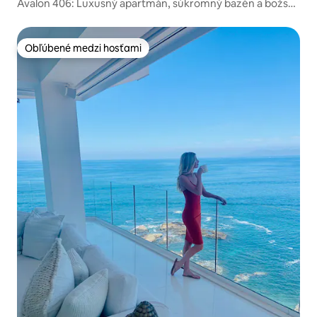
Avalon 406: Luxusný apartmán, súkromný bazén a božský
výhľad
Obľúbené medzi hosťami
Obľúbené medzi hosťami