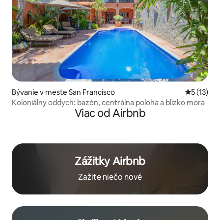
Bývanie v meste San Francisco
Priemerné
5 (13)
Koloniálny oddych: bazén, centrálna poloha a blízko mora
Viac od Airbnb
Zážitky Airbnb
Zažite niečo nové