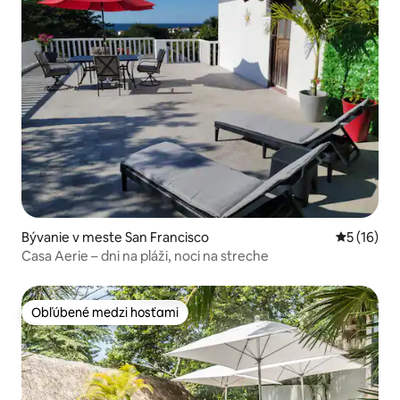
Bývanie v meste San Francisco
Priemerné 
5 (16)
Casa Aerie – dni na pláži, noci na streche
Obľúbené medzi hosťami
Obľúbené medzi hosťami