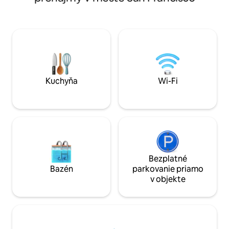
Klimatizácia v cel
pokojnú atmosféru. Ideálne pre páry
s optickými vlákna
alebo jednotlivcov, ktorí hľadajú svieže a
obytný priestor - plne vybavená kuchyňa
štýlové ubytovanie len pár krokov od
- obrovská vonkaj
pláže, kaviarní a hlavnej ulice San
ležadlami, stolička
Pancho. Vybavené Wi-Fi Starlink! Táto
priestor) - súkrom
jednotka sa nachádza nad Casitou Rubia
terasa. Perfektné miesto na oddych a
s výhľadom na spoločný bazén a terasu.
oddych v raji!
Kuchyňa
Wi-Fi
Bezplatné
Bazén
parkovanie priamo
v objekte