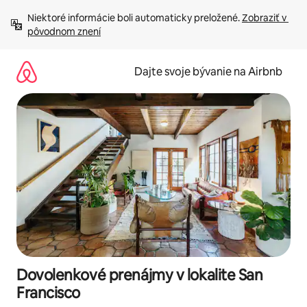
Preskočiť
Niektoré informácie boli automaticky preložené. 
Zobraziť v 
na
pôvodnom znení
obsah.
Dajte svoje bývanie na Airbnb
Dovolenkové prenájmy v lokalite San
Francisco