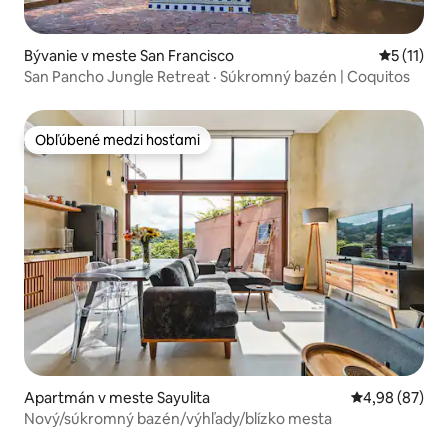
Bývanie v meste San Francisco
Priemerné
5 (11)
San Pancho Jungle Retreat · Súkromný bazén | Coquitos
Obľúbené medzi hosťami
Obľúbené medzi hosťami
Apartmán v meste Sayulita
Priemerné oho
4,98 (87)
Nový/súkromný bazén/výhľady/blízko mesta