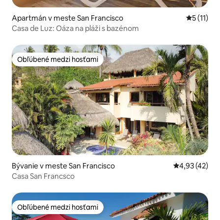
Apartmán v meste San Francisco
Priemerné
5 (11)
Casa de Luz: Oáza na pláži s bazénom
Obľúbené medzi hosťami
Obľúbené medzi hosťami
Bývanie v meste San Francisco
Priemerné oho
4,93 (42)
Casa San Francsco
Obľúbené medzi hosťami
Obľúbené medzi hosťami