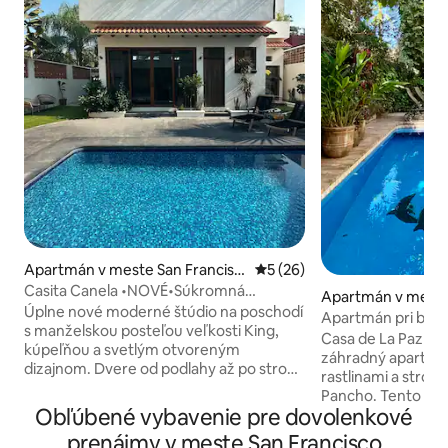
Apartmán v meste San Francisc
Priemerné ohodnotenie 5 z 
5 (26)
o
Casita Canela •NOVÉ•Súkromná
Apartmán v meste
ulica•Starlink•Bazén•Domáce zvieratá
Úplne nové moderné štúdio na poschodí
o
Apartmán pri bazé
povolené
s manželskou posteľou veľkosti King,
Casa de La Paz Ja
kúpeľňou a svetlým otvoreným
záhradný apartmá
dizajnom. Dvere od podlahy až po strop
rastlinami a stro
vedú na sviežu terrazzo terasu
Pancho. Tento skry
obklopenú tropickými rastlinami a
Obľúbené vybavenie pre dovolenkové
obchodov a reštaur
ranným slnkom. Užite si detaily z teplého
pláže! Medzi funkcie patria: -
prenájmy v meste San Francisco
dreva, množstvo prirodzeného svetla a