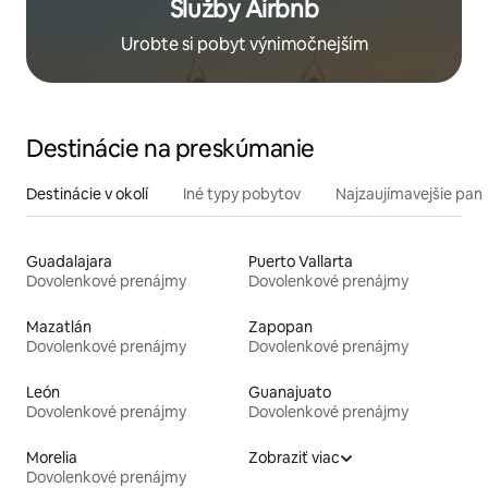
Služby Airbnb
Urobte si pobyt výnimočnejším
Destinácie na preskúmanie
Destinácie v okolí
Iné typy pobytov
Najzaujímavejšie pami
Guadalajara
Puerto Vallarta
Dovolenkové prenájmy
Dovolenkové prenájmy
Mazatlán
Zapopan
Dovolenkové prenájmy
Dovolenkové prenájmy
León
Guanajuato
Dovolenkové prenájmy
Dovolenkové prenájmy
Morelia
Zobraziť viac
Dovolenkové prenájmy