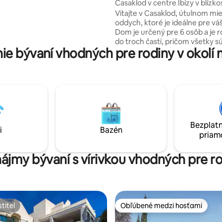
Casaklod v centre Ibizy v blízkos
jlôžkovú; plne vybavenú
Vitajte v Casaklod, útulnom mi
kúpeľňu a terasu pešo od
oddych, ktoré je ideálne pre vá
teľná bielizeň, uteráky,
Dom je určený pre 6 osôb a je 
a vankúše, prikrývky a ich
do troch častí, pričom všetky s
sú k dispozícii.
e bývaní vhodných pre rodiny v okolí m
so záhradou. Každá spálňa má 
kúpeľňu a k dispozícii je veľká 
izba a otvorená kuchyňa, ktoré
ideálne na relaxáciu a spoločen
stretnutia. Vďaka nášmu
vysokokvalitnému filtračnému
si nebudete musieť robiť starost
vodou. Nájdete tu aj uvítací balí
Bezplatn
občerstvením a fľašou šumivéh
i
Bazén
priam
ájmy bývaní s vírivkou vhodných pre r
titeľ
Obľúbené medzi hosťami
titeľ
Obľúbené medzi hosťami