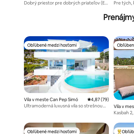
Talaia
ep de sa T
Dobrý priestor pre dobrých priateľov (ET-
Pre tých, 
0319-E)
Prenájmy
Obľúbené medzi hosťami
Obľúben
Obľúbené medzi hosťami
Obľúben
Vila v meste Can Pep Simó
Priemerné ohodnotenie
4,87 (79)
Ultramoderná luxusná vila so strešnou
Vila v me
terasou a výhľadom na more
Talaia
Kasbah 2,
absolútna
Obľúbené medzi hosťami
Obľúb