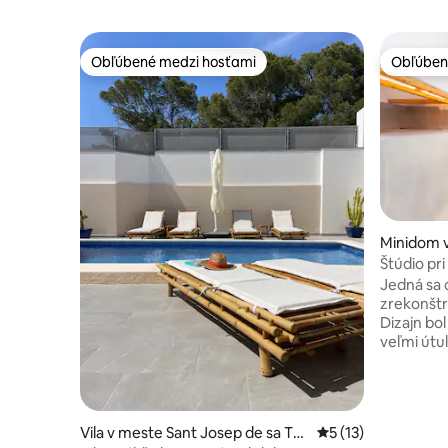
Obľúbené medzi hosťami
Obľúben
Obľúbené medzi hosťami
Obľúben
Minidom 
p de sa Ta
Štúdio pri
Jedná sa 
zrekonštr
Dizajn bol
veľmi útu
umožňuje 
slnka. ID
to ŠTÚDIO
JEDINEČ
Vila v meste Sant Josep de sa Tal
Priemerné ohodnote
5 (13)
BEDROOM,