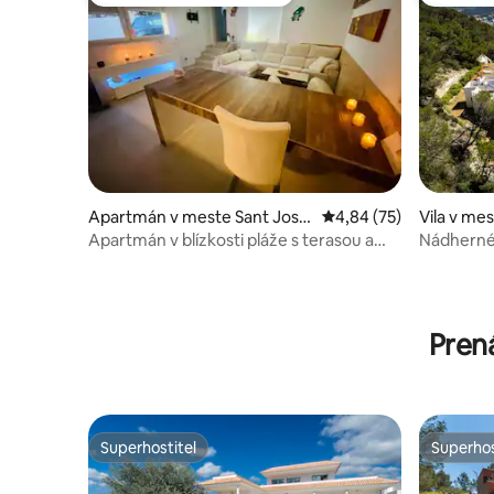
Obľúbené medzi hosťami
Najobľúb
Apartmán v meste Sant Jose
Priemerné ohodnotenie
4,84 (75)
Vila v mes
p de sa Talaia
Apartmán v blízkosti pláže s terasou a
Nádherné 
výhľadom na more
Pren
Superhostiteľ
Superhos
Superhostiteľ
Superhos