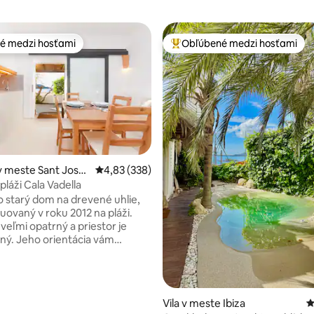
é medzi hosťami
Obľúbené medzi hosťami
é medzi hosťami
Najobľúbenejšie medzi hosťami
v meste Sant Jose
Priemerné ohodnotenie 4,83 z 5, počet hodno
4,83 (338)
laia
 pláži Cala Vadella
o starý dom na drevené uhlie,
uovaný v roku 2012 na pláži.
 veľmi opatrný a priestor je
lný. Jeho orientácia vám
užívať si pôsobivé západy
EÁLNE PRE PÁRY alebo rodiny. Je
 pozostávajúce z
NÉHO OBÝVACEJ izby ROOM-
nie 5 z 5, počet hodnotení: 13
Vila v meste Ibiza
P
 má 2 samostatné postele a