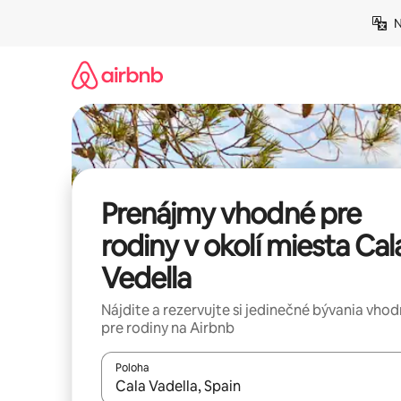
Preskočiť
N
na
obsah.
Prenájmy vhodné pre
rodiny v okolí miesta Cal
Vedella
Nájdite a rezervujte si jedinečné bývania vho
pre rodiny na Airbnb
Poloha
Keď budú výsledky k dispozícii, môžete si ich p