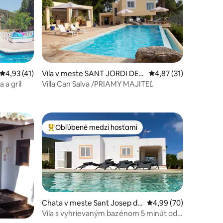
otení: 117
Priemerné ohodnotenie 4,93 z 5, počet hodnotení: 41
4,93 (41)
Vila v meste SANT JORDI DE S
Priemerné ohodnoteni
4,87 (31)
ES SALINES
ZÉN a vírivka a gril
Villa Can Salva /PRIAMY MAJITEĽ
Obľúbené medzi hosťami
Najobľúbenejšie medzi hosťami
Chata v meste Sant Josep de
Priemerné ohodnotenie
4,99 (70)
sa Talaia
Vila s vyhrievaným bazénom 5 minút od
tení: 272
Ibizy