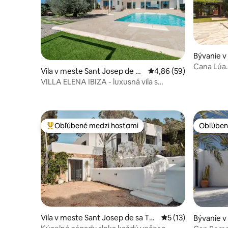
Bývanie v
e sa Talaia
Cana Lúa.
Vila v meste Sant Josep de sa
Priemerné ohodnotenie
4,86 (59)
more a zá
Talaia
VILLA ELENA IBIZA - luxusná vila s
výhľadom na Formenteru
Obľúbené medzi hosťami
Obľúben
Najobľúbenejšie medzi hosťami
Obľúben
Vila v meste Sant Josep de sa Tal
Priemerné ohodnote
5 (13)
Bývanie v
aia
e sa Talaia