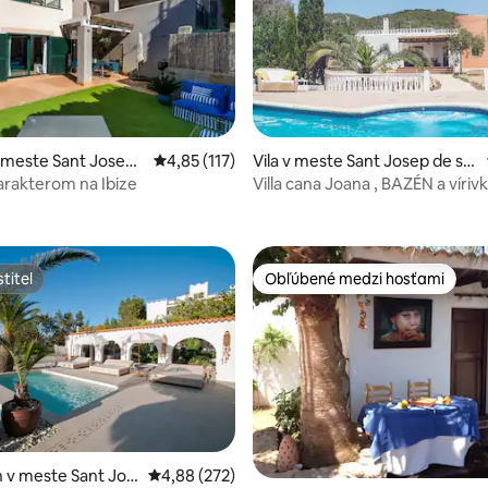
 meste Sant Josep
Priemerné ohodnotenie 4,85 z 5, počet hodn
4,85 (117)
Vila v meste Sant Josep de sa
ia
Talaia
rakterom na Ibize
Villa cana Joana , BA
 4,94 z 5, počet hodnotení: 32
titeľ
Obľúbené medzi hosťami
titeľ
Obľúbené medzi hosťami
 4,96 z 5, počet hodnotení: 92
 v meste Sant Jos
Priemerné ohodnotenie 4,88 z 5, počet hodno
4,88 (272)