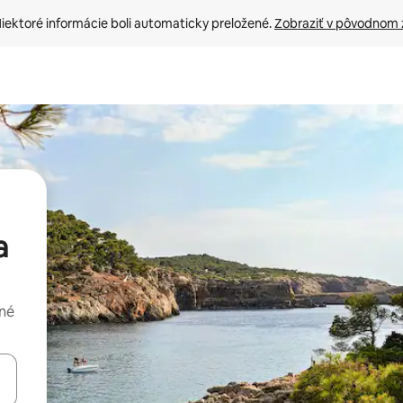
iektoré informácie boli automaticky preložené. 
Zobraziť v pôvodnom 
a
dné
rechádzať pomocou klávesov so šípkami nahor a nadol alebo ich pres