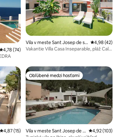
notení: 33
Vila v meste Sant Josep de sa
Priemerné ohodnoteni
4,98 (42)
Talaia
Vakantie Villa Casa Inseparable, pláž Cala
Priemerné ohodnotenie 4,78 z 5, počet hodnotení: 74
4,78 (74)
Tarida
VEDRA
Obľúbené medzi hosťami
Obľúbené medzi hosťami
Priemerné ohodnotenie 4,87 z 5, počet hodnotení: 15
4,87 (15)
Vila v meste Sant Josep de s
Priemerné ohodnotenie
4,92 (103)
otení: 34
a Talaia