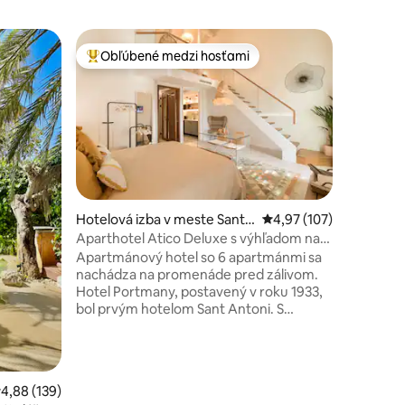
Vila v me
Obľúbené medzi hosťami
Obľúben
Najobľúbenejšie medzi hosťami
Obľúben
Talaia
Báječná m
bazén
Úžasná mo
chôdze od
najkrajší
vychutna
osôb a veľký bazén pre va
použitie. 
a jedno 
obývacie 
tení: 338
Hotelová izba v meste Sant
Priemerné ohodnotenie
4,97 (107)
Vychutnaj
Antoni de Portmany
Aparthotel Atico Deluxe s výhľadom na
pod pergo
záliv – Ibiza
Apartmánový hotel so 6 apartmánmi sa
úžasných 
nachádza na promenáde pred zálivom.
nedáš aj
Hotel Portmany, postavený v roku 1933,
nekoneč
bol prvým hotelom Sant Antoni. S
komplexnou reformou v roku 2021.
Penthouse Suite penthousy majú
kompletné vybavenie: funkčnú kuchyňu,
dizajnovú kúpeľňu, otvorený priestor s
riemerné ohodnotenie 4,88 z 5, počet hodnotení: 139
4,88 (139)
jedálenským kútom, manželskú posteľ s