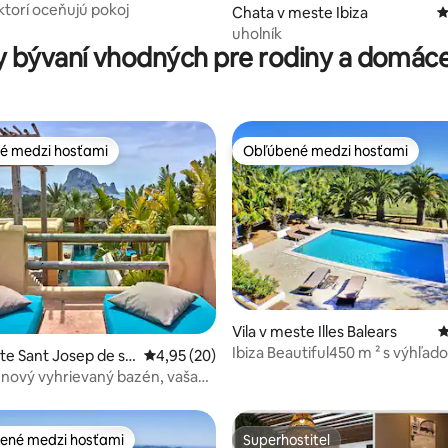
alaia
ktorí oceňujú pokoj
Chata v meste Ibiza
P
uholník
 bývaní vhodných pre rodiny a domáce
é medzi hosťami
Obľúbené medzi hosťami
é medzi hosťami
Obľúbené medzi hosťami
Vila v meste Illes Balears
P
 4,87 z 5, počet hodnotení: 79
Ibiza Beautiful450 m ² s výhľad
ste Sant Josep de sa
Priemerné ohodnotenie 4,95 z 5, počet hodn
4,95 (20)
more Villa in Es Cubells.
 nový vyhrievaný bazén, vaša
 senzácia
ené medzi hosťami
Superhostiteľ