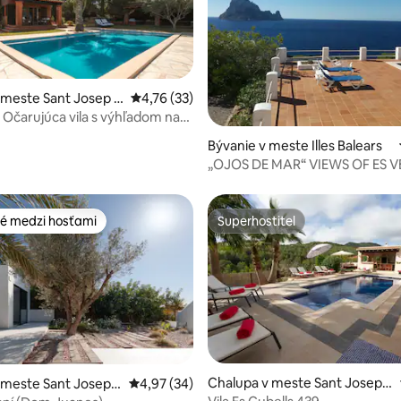
 meste Sant Josep d
Priemerné ohodnotenie 4,76 z 5, počet hod
4,76 (33)
 Očarujúca vila s výhľadom na
 4,86 z 5, počet hodnotení: 59
pad slnka.
Bývanie v meste Illes Balears
„OJOS DE MAR“ VIEWS OF ES 
é medzi hosťami
Superhostiteľ
é medzi hosťami
Superhostiteľ
nie 5 z 5, počet hodnotení: 13
Chalupa v meste Sant Josep d
 meste Sant Josep d
Priemerné ohodnotenie 4,97 z 5, počet hodn
4,97 (34)
e sa Talaia