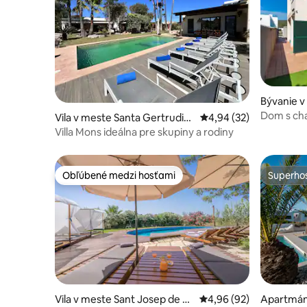
Bývanie v
de sa Tala
Dom s cha
Vila v meste Santa Gertrudis
Priemerné ohodnotenie
4,94 (32)
de Fruitera
Villa Mons ideálna pre skupiny a rodiny
Obľúbené medzi hosťami
Superhos
Obľúbené medzi hosťami
Superhos
Vila v meste Sant Josep de sa
Priemerné ohodnotenie
4,96 (92)
Apartmán