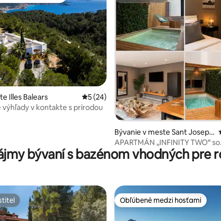
enejšie medzi hosťami
Superhostiteľ
 4,84 z 5, počet hodnotení: 75
te Illes Balears
Priemerné ohodnotenie 5 z 5, počet hodn
5 (24)
výhľady v kontakte s prírodou
Bývanie v meste Sant Josep
de sa Talaia
APARTMÁN „INFINITY TWO“ so
ájmy bývaní s bazénom vhodných pre r
SÚKROMNÝM *MINI BAZÉNOM
titeľ
Obľúbené medzi hosťami
titeľ
Obľúbené medzi hosťami