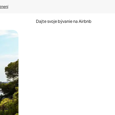
znení
Dajte svoje bývanie na Airbnb
kúmať pomocou dotykových gest či potiahnutia prstom.