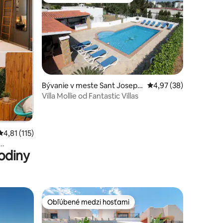
Obľúbené medzi hosťami
Bývanie v meste Sant Josep d
Priemerné ohodnotenie
4,97 (38)
e sa Talaia
Villa Mollie od Fantastic Villas
otení: 24
Priemerné ohodnotenie 4,81 z 5, počet hodnotení: 115
4,81 (115)
odiny
*
Obľúbené medzi hosťami
Obľúbené medzi hosťami