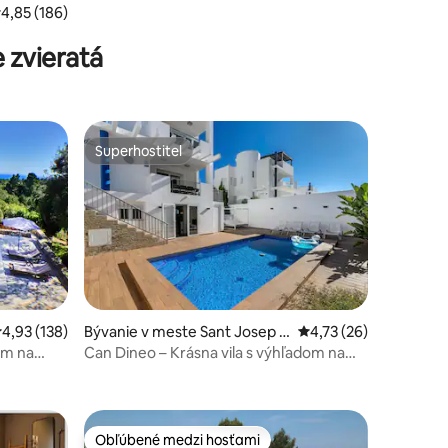
riemerné ohodnotenie 4,85 z 5, počet hodnotení: 186
4,85 (186)
 zvieratá
Superhostiteľ
Superhostiteľ
riemerné ohodnotenie 4,93 z 5, počet hodnotení: 138
4,93 (138)
Bývanie v meste Sant Josep d
Priemerné ohodnoteni
4,73 (26)
e sa Talaia
om na
Can Dineo – Krásna vila s výhľadom na
otení: 20
more
Obľúbené medzi hosťami