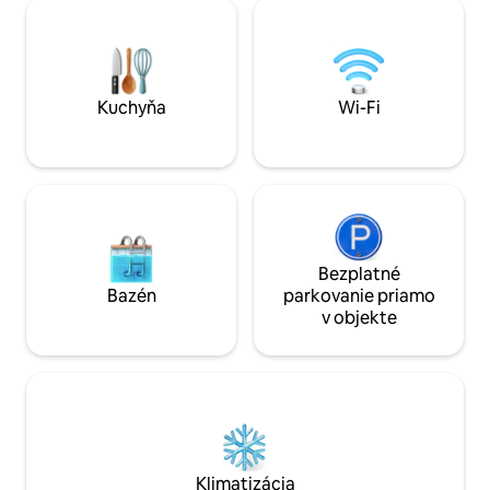
stolom, tréningov
zážitok! 58 m² (624 ft²), plne vybavený,
posteľou. Obývaci
romantická spálňa s manželskou
pochváliť obrovs
posteľou King, sprchovací kút, WC, plne
televízorom a ho
vybavená kuchyňa, pohovka a
kuchyňa má indukč
jedálenský kút.
chladničku.
Kuchyňa
Wi-Fi
Bezplatné
Bazén
parkovanie priamo
v objekte
Klimatizácia