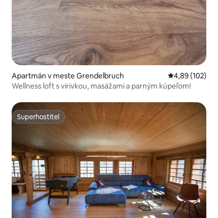
Apartmán v meste Grendelbruch
Priemerné ohod
4,89 (102)
Wellness loft s vírivkou, masážami a parným kúpeľom!
Superhostiteľ
Superhostiteľ