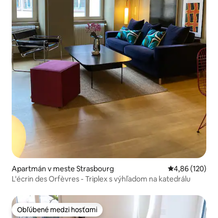
Apartmán v meste Strasbourg
Priemerné ohod
4,86 (120)
L'écrin des Orfèvres - Triplex s výhľadom na katedrálu
Obľúbené medzi hosťami
Obľúbené medzi hosťami