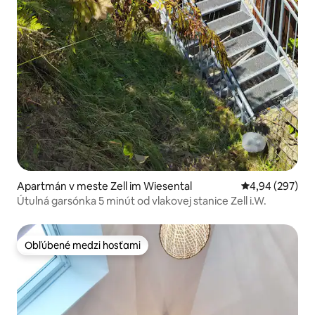
Apartmán v meste Zell im Wiesental
Priemerné ohod
4,94 (297)
Útulná garsónka 5 minút od vlakovej stanice Zell i.W.
Obľúbené medzi hosťami
Obľúbené medzi hosťami