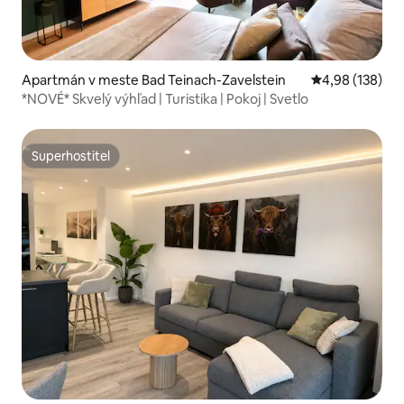
Apartmán v meste Bad Teinach-Zavelstein
Priemerné ohod
4,98 (138)
*NOVÉ* Skvelý výhľad | Turistika | Pokoj | Svetlo
Superhostiteľ
Superhostiteľ