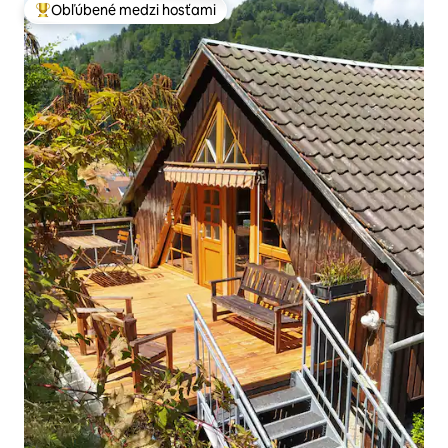
Obľúbené medzi hosťami
Najobľúbenejšie medzi hosťami