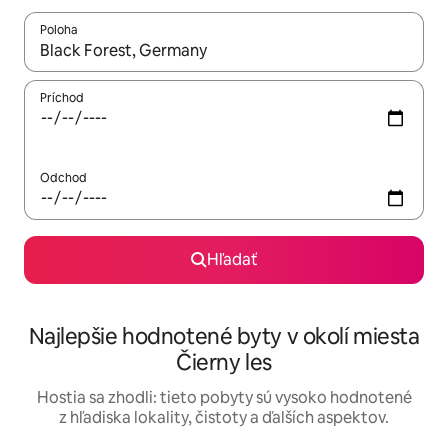
Poloha
Keď budú výsledky k dispozícii, môžete si ich prechádzať pom
Príchod
Odchod
Hľadať
Najlepšie hodnotené byty v okolí miesta
Čierny les
Hostia sa zhodli: tieto pobyty sú vysoko hodnotené
z hľadiska lokality, čistoty a ďalších aspektov.