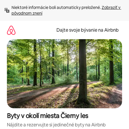
Preskočiť
Niektoré informácie boli automaticky preložené. 
Zobraziť v 
na
pôvodnom znení
obsah.
Dajte svoje bývanie na Airbnb
Byty v okolí miesta Čierny les
Nájdite a rezervujte si jedinečné byty na Airbnb