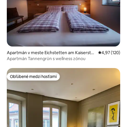
Apartmán v meste Eichstetten am Kaiserstu
Priemerné ohod
4,97 (120)
hl
Apartmán Tannengrün s wellness zónou
Obľúbené medzi hosťami
Obľúbené medzi hosťami