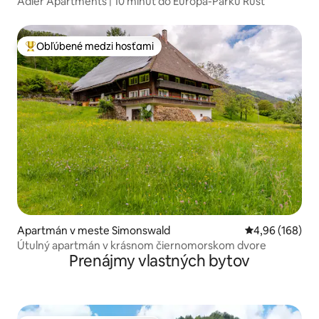
Adler Apartments | 10 minút do Europa-Parku Rust
Obľúbené medzi hosťami
Najobľúbenejšie medzi hosťami
Apartmán v meste Simonswald
Priemerné ohod
4,96 (168)
Útulný apartmán v krásnom čiernomorskom dvore
Prenájmy vlastných bytov