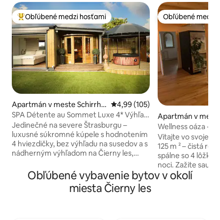
Obľúbené medzi hosťami
Obľúbené medzi 
Najobľúbenejšie medzi hosťami
Obľúbené medzi 
Apartmán v meste Schirrhei
Priemerné ohodnotenie 4,99 z 5
4,99 (105)
n
SPA Détente au Sommet Luxe 4* Výhľad
Apartmán v meste
a súkromné spa
Jedinečné na severe Štrasburgu –
Wellness oáza - ob
luxusné súkromné kúpele s hodnotením
vlastnou saunou
Vitajte vo svojej 
4 hviezdičky, bez výhľadu na susedov a s
125 m ² – čistá rel
nádherným výhľadom na Čierny les,
spálne so 4 lôžka
25 minút od Štrasburgu a Baden-
noci. Zažite saunu
Badenu, 10 minút od Haguenau, 1 hodinu
Obľúbené vybavenie bytov v okolí
himalájskym kame
od Europa-Parku, 5 minút od golfového
balkónom s vírivko
miesta Čierny les
ihriska Soufflenheim. Vysnívaný
jedálenským stol
apartmán s priamym prístupom do úplne
panoramatickým v
súkromného vonkajšieho priestoru s
presvedčí chladia
vírivkou a saunou pre nezabudnuteľný