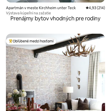
Apartmán v meste Kirchheim unter Teck
Priemerné ohod
4,93 (214)
Výstava kúpeľní na zažatie
Prenájmy bytov vhodných pre rodiny
Obľúbené medzi hosťami
Najobľúbenejšie medzi hosťami