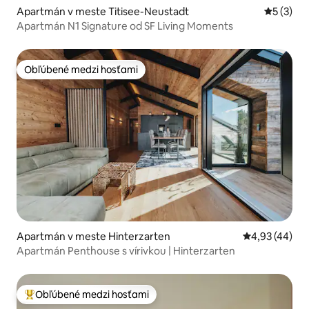
Apartmán v meste Titisee-Neustadt
Priemerné
5 (3)
Apartmán N1 Signature od SF Living Moments
Obľúbené medzi hosťami
Obľúbené medzi hosťami
Apartmán v meste Hinterzarten
Priemerné oho
4,93 (44)
Apartmán Penthouse s vírivkou | Hinterzarten
Obľúbené medzi hosťami
Najobľúbenejšie medzi hosťami