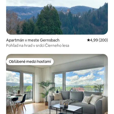
Apartmán v meste Gernsbach
Priemerné ohod
4,99 (200)
Pohľad na hrad v srdci Čierneho lesa
Obľúbené medzi hosťami
Obľúbené medzi hosťami