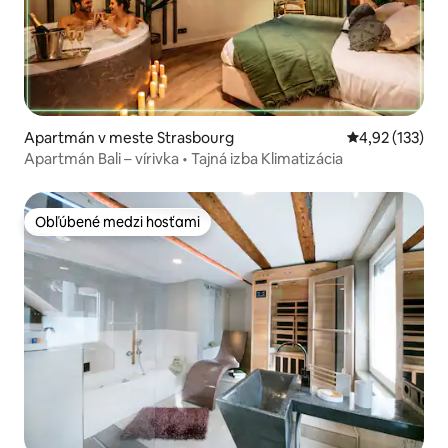
Apartmán v meste Strasbourg
Priemerné ohod
4,92 (133)
Apartmán Bali – vírivka • Tajná izba Klimatizácia
Obľúbené medzi hosťami
Obľúbené medzi hosťami