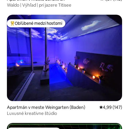
Waldo | Výhľad | pri jazere Titisee
Obľúbené medzi hosťami
Najobľúbenejšie medzi hosťami
Apartmán v meste Weingarten (Baden)
Priemerné ohod
4,99 (147)
Luxusné kreatívne štúdio