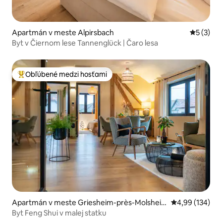
Apartmán v meste Alpirsbach
Priemerné
5 (3)
Byt v Čiernom lese Tannenglück | Čaro lesa
Obľúbené medzi hosťami
Najobľúbenejšie medzi hosťami
Apartmán v meste Griesheim-près-Molshei
Priemerné ohod
4,99 (134)
m
Byt Feng Shui v malej statku