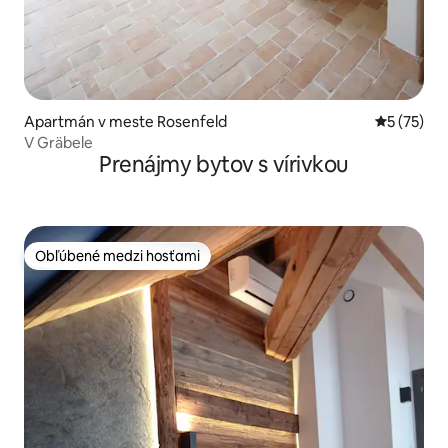
Apartmán v meste Rosenfeld
Priemerné 
5 (75)
V Gräbele
Prenájmy bytov s vírivkou
Obľúbené medzi hosťami
Obľúbené medzi hosťami