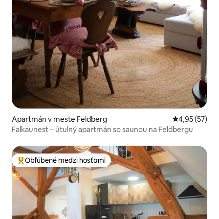
Apartmán v meste Feldberg
Priemerné oho
4,95 (57)
Falkaunest – útulný apartmán so saunou na Feldbergu
Obľúbené medzi hosťami
Najobľúbenejšie medzi hosťami