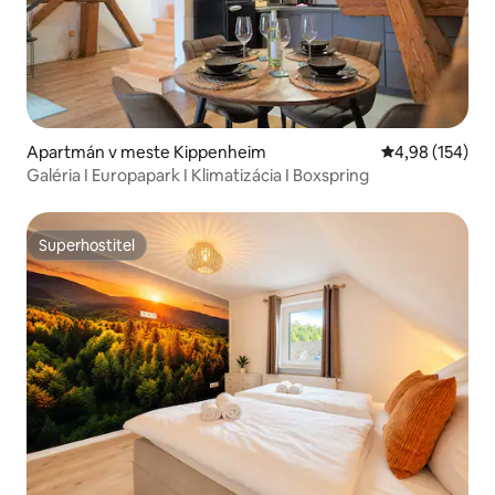
Apartmán v meste Kippenheim
Priemerné ohod
4,98 (154)
Galéria I Europapark I Klimatizácia I Boxspring
Superhostiteľ
Superhostiteľ