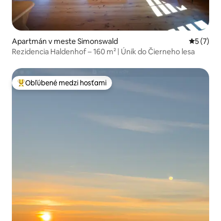
Apartmán v meste Simonswald
Priemerné
5 (7)
Rezidencia Haldenhof – 160 m² | Únik do Čierneho lesa
Obľúbené medzi hosťami
Najobľúbenejšie medzi hosťami