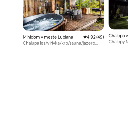
Chalupa v
Minidom v meste Łubiana
Priemerné ohodnotenie
4,92 (49)
Chalupy 
Chalupa les/vírivka/krb/sauna/jazero
pri mori
Kashubia