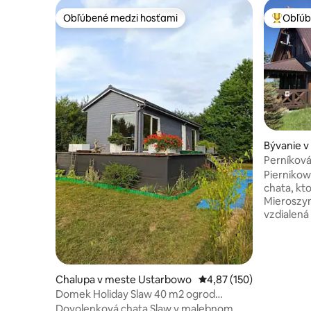
Obľúbené medzi hosťami
Obľúb
Obľúbené medzi hosťami
Najobľúb
Bývanie 
Perníková
Pierniko
chata, kt
Mieroszyno 
vzdialená
Jastrzebi
40 minút 
metrov a 
manželský
Chalupa v meste Ustarbowo
Priemerné ohodnotenie 
4,87 (150)
vaňou a s
obývačka 
Domek Holiday Slaw 40 m2 ogrod
chalupa p
parking zielen cisza
Dovolenková chata Slaw v malebnom