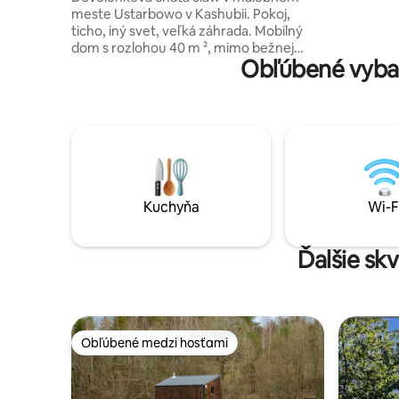
oddych pre
meste Ustarbowo v Kashubii. Pokoj,
blízkosť p
ticho, iný svet, veľká záhrada. Mobilný
a ticho.
dom s rozlohou 40 m ², mimo bežnej
Obľúbené vyba
cesty,trezor, záhrada, freeWIFI,
parkovanie, gril. #Kaszuby #Tricity 20
kmGdynia, 30 km od letiska Lech Walesa
Gdansk, 15 kmAQUAPARK Reda, 30 km
od Baltského mora,najkrajšie pláže.2km
Múzeum GRYF ,800mUstarbowskie
Lake.3kmSierra Golf Club ,7 km
Atraktívny # WEJHEROWO ,at Pełcznica.
Tešíme sa na vašu návštevu VEČIERKY
Kuchyňa
Wi-F
LEN NA ZÁKLADE SÚHLASU VLASTNÍKA
USA zverejnili
Ďalšie sk
Obľúbené medzi hosťami
Obľúbené medzi hosťami