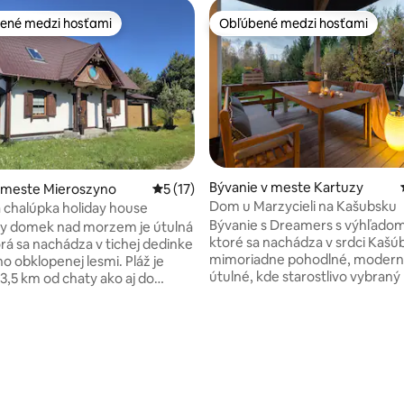
ené medzi hosťami
Obľúbené medzi hosťami
enejšie medzi hosťami
Obľúbené medzi hosťami
Bývanie v meste Kartuzy
v meste Mieroszyno
Priemerné ohodnotenie 5 z 5, počet hod
5 (17)
Dom u Marzycieli na Kašubsku
 chalúpka holiday house
Bývanie s Dreamers s výhľadom 
wy domek nad morzem je útulná
ktoré sa nachádza v srdci Kašúb
orá sa nachádza v tichej dedinke
mimoriadne pohodlné, modern
obklopenej lesmi. Pláž je
útulné, kde starostlivo vybraný
 3,5 km od chaty ako aj do
tkaniny vám umožnia relaxovať
a Góra, ktoré je vzdialené
oddychovať. Bývanie vhodné pr
chôdze. Chata je dlhá 100
hračkami, knihami, hrami, mini
pozostáva z 3 spální s
ihriskom a trampolínou. Hostia
mi posteľami, 2 kúpeľne s
spokojní s priestrannou terasou
4,87 z 5, počet hodnotení: 150
prchovacím kútom, Priestranná
ležadlami, veľkou záhradou, gr
s kuchynkou a krytou terasou
ohniskom a krbom. Bezprostre
re 6 osôb, Ideálne miesto na