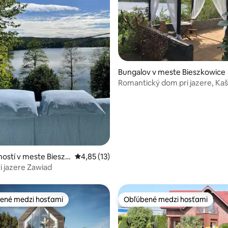
 4,91 z 5, počet hodnotení: 45
Bungalov v meste Bieszkowice
Romantický dom pri jazere, Ka
Trojmesto
ostí v meste Bieszk
Priemerné ohodnotenie 4,85 z 5, počet hod
4,85 (13)
 jazere Zawiad
ené medzi hosťami
Obľúbené medzi hosťami
enejšie medzi hosťami
Obľúbené medzi hosťami