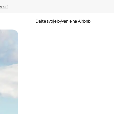
znení
Dajte svoje bývanie na Airbnb
kúmať pomocou dotykových gest či potiahnutia prstom.