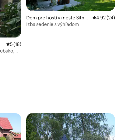
Dom pre hostí v meste Sitna
Priemerné ohodnotenie
4,92 (24)
Góra
Izba sedenie s výhľadom
Priemerné ohodnotenie 5 z 5, počet hodnotení: 18
5 (18)
šubsko,
notení: 13