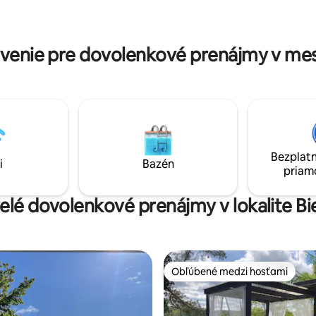
oplýva jazerami, lesmi a
 ľudí, ktorí hľadajú ticho a
architektonickými pamiatkami.
rírody. Doprajte si odpočinok
nachádza 30 km od Gdanska.
venie pre dovolenkové prenájmy v mes
Bezplatn
i
Bazén
priam
velé dovolenkové prenájmy v lokalite B
Obľúbené medzi hosťami
Obľúbené medzi hosťami