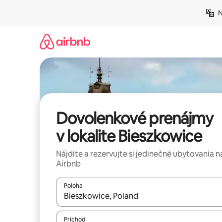
Preskočiť
N
na
obsah.
Dovolenkové prenájmy
v lokalite Bieszkowice
Nájdite a rezervujte si jedinečné ubytovania n
Airbnb
Poloha
Keď budú výsledky k dispozícii, môžete si ich p
Príchod