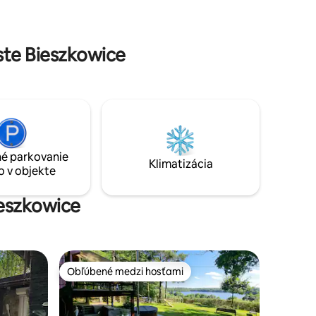
televízor
 Dom sa
te Bieszkowice
é parkovanie
Klimatizácia
o v objekte
ieszkowice
Obľúbené medzi hosťami
Obľúbené medzi hosťami