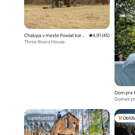
Chalupa v meste Powiat kartu
Priemerné ohodnotenie
4,91 (45)
ski
Three Rivers House
Dom pre h
owice
Domek pri
Superhostiteľ
Obľúb
Superhostiteľ
Najobľúb