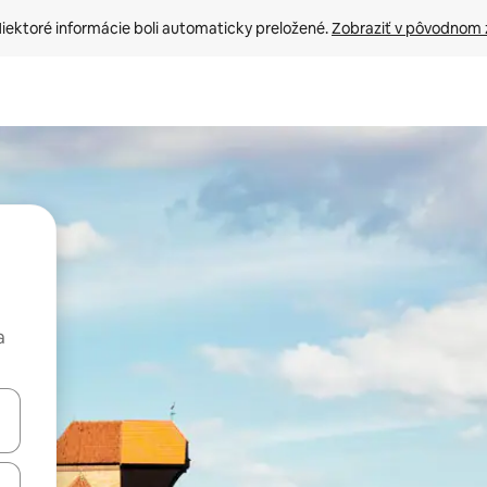
iektoré informácie boli automaticky preložené. 
Zobraziť v pôvodnom 
a
rechádzať pomocou klávesov so šípkami nahor a nadol alebo ich pres