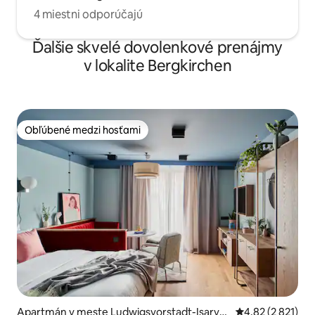
4 miestni odporúčajú
Ďalšie skvelé dovolenkové prenájmy
v lokalite Bergkirchen
Obľúbené medzi hosťami
Obľúbené medzi hosťami
Apartmán v meste Ludwigsvorstadt-Isarvor
Priemerné ohodn
4,82 (2 821)