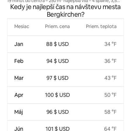
19 minút do centra – 250 m² najlepšia vila – 4 spálne, 3,5
Kedy je najlepší čas na návštevu mesta
kúpeľne
Bergkirchen?
Mesiac
Priem. cena
Priem. teplota
Jan
88 $ USD
34 °F
Feb
94 $ USD
36 °F
Mar
97 $ USD
43 °F
Apr
100 $ USD
50 °F
Máj
96 $ USD
58 °F
Jún
101 $ USD
64 °F