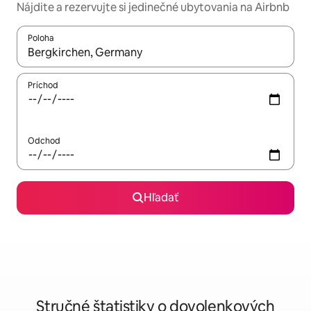
Nájdite a rezervujte si jedinečné ubytovania na Airbnb
Poloha
Keď budú výsledky k dispozícii, môžete si ich prechádzať pom
Príchod
Odchod
Hľadať
Stručné štatistiky o dovolenkových