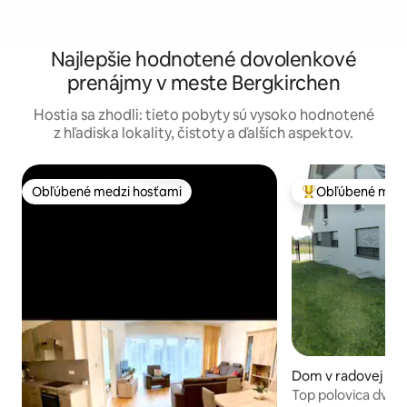
Najlepšie hodnotené dovolenkové
prenájmy v meste Bergkirchen
Hostia sa zhodli: tieto pobyty sú vysoko hodnotené
z hľadiska lokality, čistoty a ďalších aspektov.
Obľúbené medzi hosťami
Obľúbené medz
Obľúbené medzi hosťami
Najobľúbenejšie 
Dom v radovej zás
este Röhrmoos
Top polovica dvo