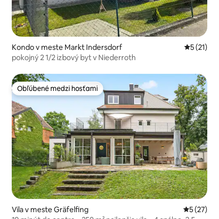
Kondo v meste Markt Indersdorf
Priemerné
5 (21)
pokojný 2 1/2 izbový byt v Niederroth
Obľúbené medzi hosťami
Obľúbené medzi hosťami
Vila v meste Gräfelfing
Priemerné 
5 (27)