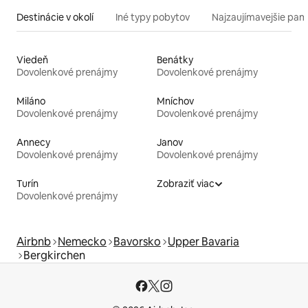
Destinácie v okolí
Iné typy pobytov
Najzaujímavejšie pami
Viedeň
Benátky
Dovolenkové prenájmy
Dovolenkové prenájmy
Miláno
Mníchov
Dovolenkové prenájmy
Dovolenkové prenájmy
Annecy
Janov
Dovolenkové prenájmy
Dovolenkové prenájmy
Turín
Zobraziť viac
Dovolenkové prenájmy
Airbnb
Nemecko
Bavorsko
Upper Bavaria
Bergkirchen