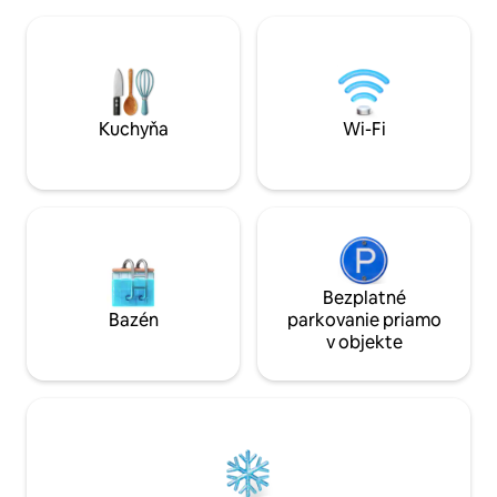
Lekári a nákupné centrum sú vzdialené
500 metrov. Edeka, Aldi a Lidl sú
vzdialené asi 700 m. V opačnom prípade
si môžete vychutnať skvelú polohu v
záhrade. Na vaše použitie je k dispozícii
dobre vybavená kuchyňa.
Kuchyňa
Wi-Fi
Bezplatné
Bazén
parkovanie priamo
v objekte