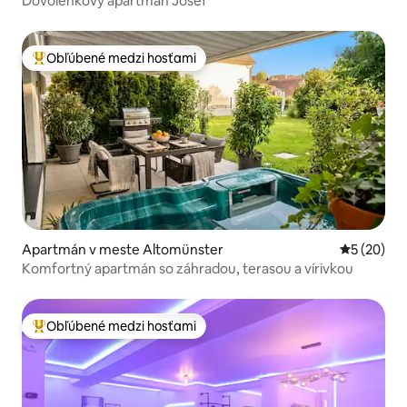
Dovolenkový apartmán Josef
Obľúbené medzi hosťami
Najobľúbenejšie medzi hosťami
Apartmán v meste Altomünster
Priemerné 
5 (20)
Komfortný apartmán so záhradou, terasou a vírivkou
Obľúbené medzi hosťami
Najobľúbenejšie medzi hosťami