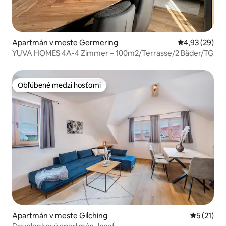
Apartmán v meste Germering
Priemerné oho
4,93 (29)
YUVA HOMES 4A-4 Zimmer – 100m2/Terrasse/2 Bäder/TG
Obľúbené medzi hosťami
Obľúbené medzi hosťami
Apartmán v meste Gilching
Priemerné
5 (21)