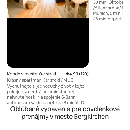
výbehu
30 min. Oktoberf
/Allianzarena/ Foo
Munich, 5 min S-Bahn S2 Hebertshausen.
45 min Airport M
very quiet location
Nová budova s naj
Mníchov - Konzer
Marienplatz - Bier
Berchtesgaden/Th
min. autom - turis
English garden, MTU / MAN in 20 min.
BMW asi za 35 min
Dachau , Obersalzb
Königssee, Neusc
Kondo v meste Karlsfeld
Priemerné ohodnotenie 4,93 z 5
4,93 (120)
Krásny apartmán Karlsfeld / MUC
Vychutnajte si jednoduchý život v tejto
pokojnej a centrálne umiestnenej
nehnuteľnosti. Na spojenie S-Bahn
autobusom sa dostanete za 8 minút. Do
Obľúbené vybavenie pre dovolenkové
2 minút chôdze od najbližšej pekárne,
mäsiarstva a pizzerie sú vzdialené 2
prenájmy v meste Bergkirchen
minúty chôdze. Jazero Karlsfelder je
vzdialené 1,3 km a je pokojnou oázou.