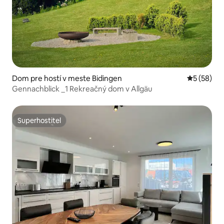
Dom pre hostí v meste Bidingen
Priemerné 
5 (58)
Gennachblick _1 Rekreačný dom v Allgäu
Superhostiteľ
Superhostiteľ