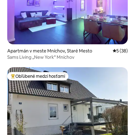
Apartmán v meste Mníchov, Staré Mesto
Priemerné 
5 (38)
Sams Living „New York“ Mníchov
Obľúbené medzi hosťami
Najobľúbenejšie medzi hosťami