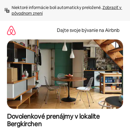
Preskočiť
Niektoré informácie boli automaticky preložené. 
Zobraziť v 
na
pôvodnom znení
obsah.
Dajte svoje bývanie na Airbnb
Dovolenkové prenájmy v lokalite
Bergkirchen